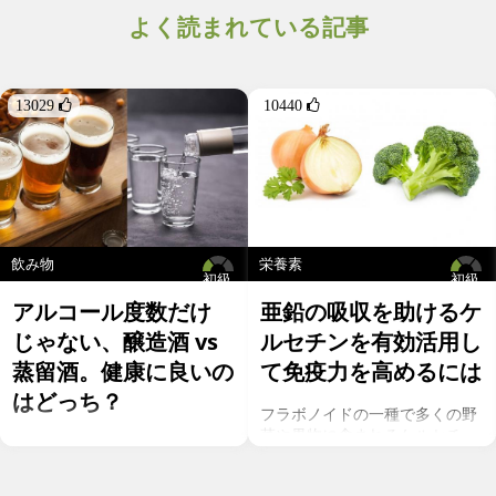
よく読まれている記事
13029 
10440 
飲み物
栄養素
初級
初級
アルコール度数だけ
亜鉛の吸収を助けるケ
じゃない、醸造酒 vs
ルセチンを有効活用し
蒸留酒。健康に良いの
て免疫力を高めるには
はどっち？
フラボノイドの一種で多くの野
菜や果物に含まれるケルセチ
お酒を飲むこと自体が基本的に
ン。以前のgeefeeの記事「オメ
健康にはマイナスに働きます
ガ７のパルミトレイン酸も！美
が、どうせ飲むのであれば健康