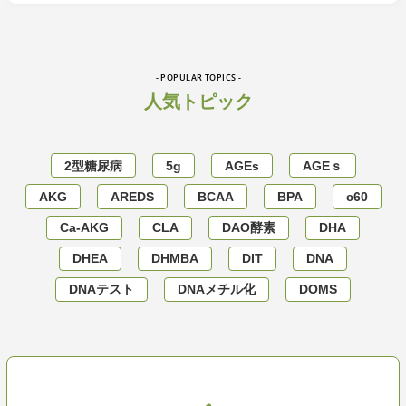
- POPULAR TOPICS -
人気トピック
2型糖尿病
5g
AGEs
AGEｓ
AKG
AREDS
BCAA
BPA
c60
Ca-AKG
CLA
DAO酵素
DHA
DHEA
DHMBA
DIT
DNA
DNAテスト
DNAメチル化
DOMS