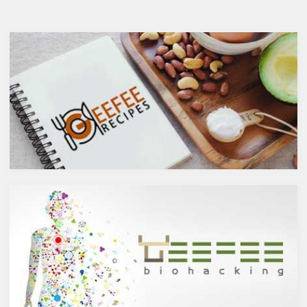
と健康に良い成分が満載のシー
へのマイナスインパクトが少な
バックソーン」では、
いお酒を選びたいところ。焼酎
シーバックソーンの種や葉に含
やウォッカ等の蒸留酒は、度数
まれるケルセチンが、血中コレ
も高いため健康に悪そうなイ
ステロールを値を抑え心臓病の
メージで、ワインや日本酒など
リスクを軽減するということを
は何となくナチュラルな感じで
お伝えしましたが、ケルセチン
アルコール度数も低いのでそう
には抗菌抗ウィルス作用があり
悪くもなさそうなイメージです
ウイルスとの闘いを促進する可
が、実際のところどうなので
能性があると言われています。
しょうか？今回は、大きく分け
また、免疫力の維持に重要な働
て2種類あるお酒の製造方法
きを持つ亜鉛との相乗効果もあ
（醸造酒と蒸留酒）の違いに
ると考えられています。今回
よって健康に対してどのような
は、このケルセチンの健康効果
作用を与えるかにフォーカスし
と亜鉛との関連性にフォーカス
ていきます。
していきます。
醸造酒と蒸留酒の違いとは？
ケルセチンって何？
主にお酒は製造方法によって醸
人の体内で生成することができ
造酒と蒸留酒の2つと、香料や
ない植物化合物であるケルセチ
糖分、果実などを加えた混成酒
ンは、ブドウやリンゴなどの果
に分けられます。醸造酒は、果
物や、ブロッコリやトマト、タ
実や穀物のような糖分を含んだ
マネギなどの野菜、お蕎麦にも
原料を酵母によりアルコール発
含まれています。また、イチョ
酵させて造られたもの。蒸留酒
ウやセントジョーンズワートな
は、この発酵された醸造酒をさ