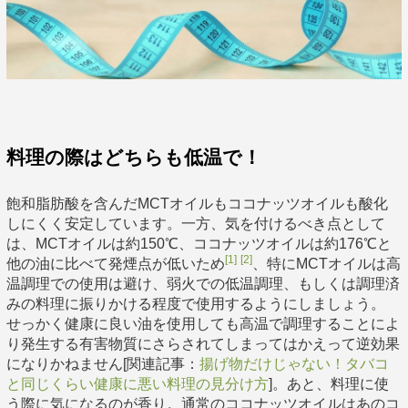
料理の際はどちらも低温で！
飽和脂肪酸を含んだMCTオイルもココナッツオイルも酸化
しにくく安定しています。一方、気を付けるべき点として
は、MCTオイルは約150℃、ココナッツオイルは約176℃と
[1]
[2]
他の油に比べて発煙点が低いため
、特にMCTオイルは高
温調理での使用は避け、弱火での低温調理、もしくは調理済
みの料理に振りかける程度で使用するようにしましょう。
せっかく健康に良い油を使用しても高温で調理することによ
り発生する有害物質にさらされてしまってはかえって逆効果
になりかねません[関連記事：
揚げ物だけじゃない！タバコ
と同じくらい健康に悪い料理の見分け方
]。あと、料理に使
う際に気になるのが香り。通常のココナッツオイルはあのコ