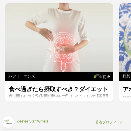
パフォーマンス
野菜
初級
食べ過ぎたら摂取すべき？ダイエット
ア
効果は？消化酵素サプリメントの疑問
g
を解消。
geefee Staff Writers
著者プロフィール ›