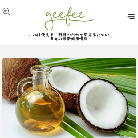
Skip to navigation
メインコンテンツに移動
これは使える！明日の自分を変えるための
世界の最新健康情報