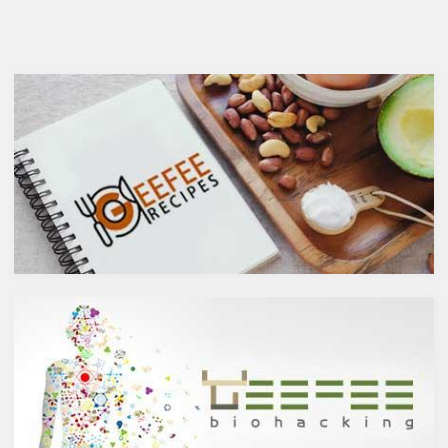
ガ７のパルミトレイン酸も！美
が、どうせ飲むのであれば健康
と健康に良い成分が満載のシー
へのマイナスインパクトが少な
バックソーン」では、
いお酒を選びたいところ。焼酎
シーバックソーンの種や葉に含
やウォッカ等の蒸留酒は、度数
まれるケルセチンが、血中コレ
も高いため健康に悪そうなイ
ステロールを値を抑え心臓病の
メージで、ワインや日本酒など
リスクを軽減するということを
は何となくナチュラルな感じで
お伝えしましたが、ケルセチン
アルコール度数も低いのでそう
には抗菌抗ウィルス作用があり
悪くもなさそうなイメージです
ウイルスとの闘いを促進する可
が、実際のところどうなので
能性があると言われています。
しょうか？今回は、大きく分け
また、免疫力の維持に重要な働
て2種類あるお酒の製造方法
きを持つ亜鉛との相乗効果もあ
（醸造酒と蒸留酒）の違いに
ると考えられています。今回
よって健康に対してどのような
は、このケルセチンの健康効果
作用を与えるかにフォーカスし
と亜鉛との関連性にフォーカス
ていきます。
していきます。
醸造酒と蒸留酒の違いとは？
ケルセチンって何？
主にお酒は製造方法によって醸
人の体内で生成することができ
造酒と蒸留酒の2つと、香料や
ない植物化合物であるケルセチ
糖分、果実などを加えた混成酒
ンは、ブドウやリンゴなどの果
に分けられます。醸造酒は、果
物や、ブロッコリやトマト、タ
実や穀物のような糖分を含んだ
マネギなどの野菜、お蕎麦にも
原料を酵母によりアルコール発
含まれています。また、イチョ