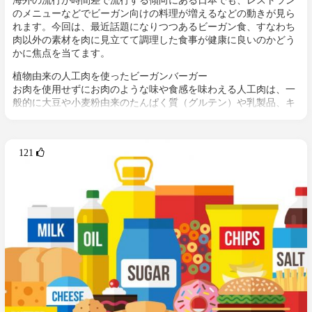
のメニューなどでビーガン向けの料理が増えるなどの動きが見ら
れます。今回は、最近話題になりつつあるビーガン食、すなわち
肉以外の素材を肉に見立てて調理した食事が健康に良いのかどう
かに焦点を当てます。
植物由来の人工肉を使ったビーガンバーガー
お肉を使用せずにお肉のような味や食感を味わえる人工肉は、一
般的に大豆や小麦粉由来のたんぱく質（グルテン）や乳製品、キ
ノコなどを使って作られています。一時期、日本のハンバーガー
店「フレッシュネスバーガー」で、大豆をベースにしたベジタリ
アンバーガーを提供していましたが、最近ではモスバーガーでソ
121 
イモスという大豆ベースのハンバーガーを販売しています。とは
いえ、例えばソイモスの場合だと、原材料に
卵、乳、小麦、大豆、牛、鶏肉