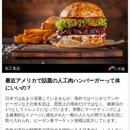
はどうなのでしょうか？
加工食品
中級
最近アメリカで話題の人工肉ハンバーガーって体
にいいの？
日本ではあまり浸透していませんが、海外ではベジタリアンや
ビーガンなどの食生活は、思想上の理由だけではなく、健康法の
1つとしてトレンドになっています。実際にマーケティングによ
る健康的なイメージに感化された一般の人たちの間でも食生活に
取り入れられ、ビーガン食マーケット規模は拡大しています。
海外の流行が時間差で流行する傾向にある日本でも、レストラン