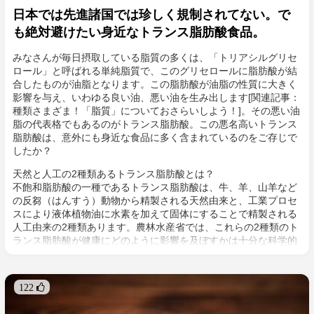
日本では先進諸国では珍しく規制されてない。で
も絶対避けたい身近なトランス脂肪酸食品。
みなさんが毎日摂取している脂質の多くは、「トリアシルグリセ
ロール」と呼ばれる単純脂質で、このグリセロールに脂肪酸が結
合したものが油脂となります。この脂肪酸が油脂の性質に大きく
影響を与え、いわゆる良い油、悪い油を生み出します[関連記事：
種類さまざま！「脂質」についておさらいしよう！]。その悪い油
脂の代表格でもあるのがトランス脂肪酸。この悪名高いトランス
脂肪酸は、意外にも身近な食品に多く含まれているのをご存じで
したか？
天然と人工の2種類あるトランス脂肪酸とは？
不飽和脂肪酸の一種であるトランス脂肪酸は、牛、羊、山羊など
の反芻（はんすう）動物から精製される天然由来と、工業プロセ
スにより液体植物油に水素を加えて固体にすることで精製される
人工由来の2種類あります。農林水産省では、これらの2種類のト
ランス脂肪酸が健康にどのように影響を及ぼすかは十分な科学的
根拠がないとしていますが、反芻動物由来のトランス脂肪酸は
CLA(共益リノール酸)という栄養素で体に与える影響人工由来の
ものとは全く違います [関連記事：サプリメントではなく食事か
122 
ら。CLA(共役リノール酸)に期待できる健康効果とは？]。CLAは
さまざま健康効果が期待できますが、人工由来のトランス脂肪酸