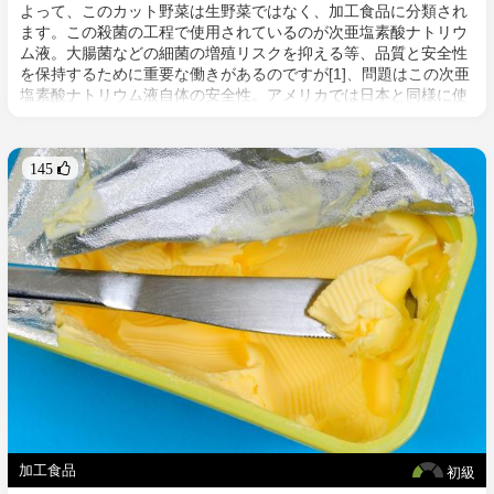
よって、このカット野菜は生野菜ではなく、加工食品に分類され
ます。この殺菌の工程で使用されているのが次亜塩素酸ナトリウ
ム液。大腸菌などの細菌の増殖リスクを抑える等、品質と安全性
を保持するために重要な働きがあるのですが[1]、問題はこの次亜
塩素酸ナトリウム液自体の安全性。アメリカでは日本と同様に使
用されていますが、ヨーロッパではその安全性が疑問視され使用
禁止となっています。
145 
加工食品
初級