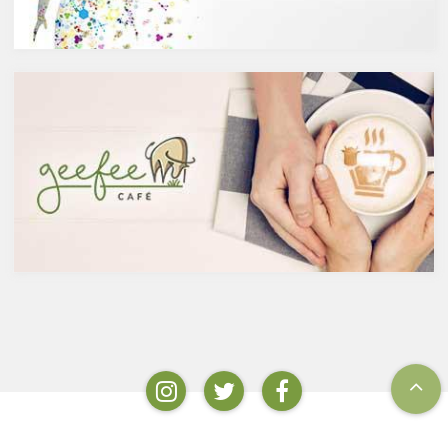
酵させて造られたもの。蒸留酒
ウやセントジョーンズワートな
は、この発酵された醸造酒をさ
どのハーブやお茶にも含まれて
らに蒸留して作られたものでス
います。
ピリッツとも呼ばれます。醸造
免疫力を向上させる亜鉛の吸収
酒のアルコール度数は、アル
を助けるケルセチン
コール濃度が上がると酵母が死
免疫力を保つことは、コロナウ
滅するため16度～20度が限度
イルスの対策に限らず風邪やイ
で、蒸留酒は一般的には40度～
ンフルエンザなど、さまざまな
50度、最大で90度台のアルコー
疾患に対して人の体に有益な効
ルとなります。以下が主なお酒
果を与えます。その免疫システ
の醸造酒と蒸留酒の分類です。
ムを維持するのに重要な働きを
するのが亜鉛。