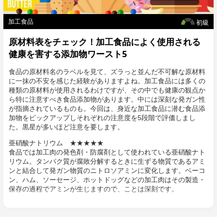
加工食品
初級
原材料表をチェック！加工食品によく使用される
健康を害する添加物ワースト5
食品の原材料名のラベルを見て、ズラっと並んだ不可解な原材料
に一抹の不安を感じた経験がありますよね。加工食品には多くの
種類の原材料が使用されるわけですが、その中でも健康の観点か
ら特に注意すべき食品添加物があります。中には深刻な発ガン性
が指摘されているものも。今回は、身近な加工食品に潜む食品添
加物をピックアップしそれぞれの注意度を5段階で評価しまし
た。黒星が多いほど注意を要します。
亜硝酸ナトリウム ★★★★★
食品では加工肉の発色剤・防腐剤として使われている亜硝酸ナト
リウム。タンパク質が腐敗分解するときに生ずる物質であるアミ
ンと結合して発ガン物質のニトロソアミンに変化します。ベーコ
ン、ハム、ソーセージ、ホットドッグなどの加工肉はその製造・
保存の過程でアミンが生じますので、ことは深刻です。
これらの理由から、世界保健機関（WHO）の国際ガン研究機関
（IARC）は、加工肉を「ヒトに対しての発ガン性（グループ