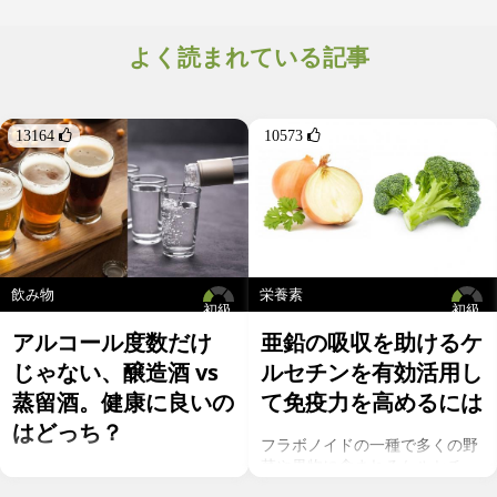
I）」にグループ付けして警鐘を鳴らしています。研究によると、
加工肉は、摂取量が多いほど、大腸ガン、乳ガン、膀胱ガンのリ
よく読まれている記事
スクが高くなる可能性があるのです[1][2][3]。
13164 
10573 
飲み物
栄養素
初級
初級
アルコール度数だけ
亜鉛の吸収を助けるケ
じゃない、醸造酒 vs
ルセチンを有効活用し
蒸留酒。健康に良いの
て免疫力を高めるには
はどっち？
フラボノイドの一種で多くの野
菜や果物に含まれるケルセチ
お酒を飲むこと自体が基本的に
ン。以前のgeefeeの記事「オメ
健康にはマイナスに働きます