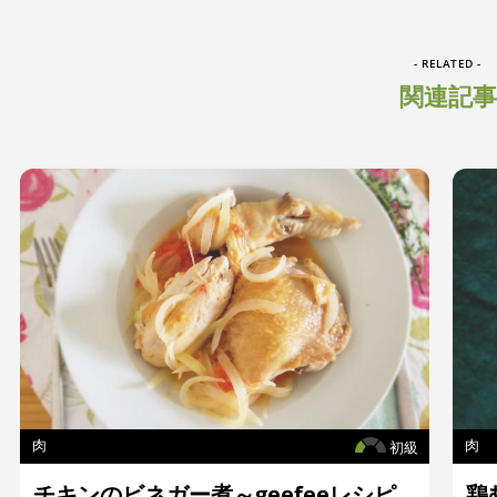
- RELATED -
関連記事
肉
肉
初級
チキンのビネガー煮～geefeeレシピ
鶏