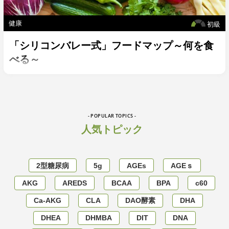
健康
初級
「シリコンバレー式」フードマップ～何を食
べる～
- POPULAR TOPICS -
人気トピック
2型糖尿病
5g
AGEs
AGEｓ
AKG
AREDS
BCAA
BPA
c60
Ca-AKG
CLA
DAO酵素
DHA
DHEA
DHMBA
DIT
DNA