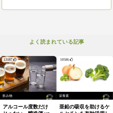
よく読まれている記事
13187 
10586 
飲み物
栄養素
初級
初級
アルコール度数だけ
亜鉛の吸収を助けるケ