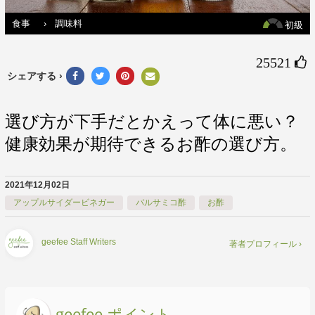
食事
›
調味料
初級
25521 
シェアする ›
選び方が下手だとかえって体に悪い？
健康効果が期待できるお酢の選び方。
2021年12月02日
アップルサイダービネガー
バルサミコ酢
お酢
geefee Staff Writers
著者プロフィール ›
geefee ポイント