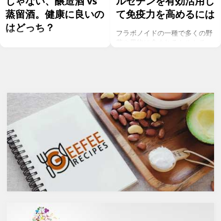
じゃない、醸造酒 vs
ルセチンを有効活用し
蒸留酒。健康に良いの
て免疫力を高めるには
はどっち？
フラボノイドの一種で多くの野
菜や果物に含まれるケルセチ
お酒を飲むこと自体が基本的に
ン。以前のgeefeeの記事「オメ
健康にはマイナスに働きます
ガ７のパルミトレイン酸も！美
が、どうせ飲むのであれば健康
と健康に良い成分が満載のシー
へのマイナスインパクトが少な
バックソーン」では、
いお酒を選びたいところ。焼酎
シーバックソーンの種や葉に含
やウォッカ等の蒸留酒は、度数
まれるケルセチンが、血中コレ
も高いため健康に悪そうなイ
ステロールを値を抑え心臓病の
メージで、ワインや日本酒など
リスクを軽減するということを
は何となくナチュラルな感じで
お伝えしましたが、ケルセチン
アルコール度数も低いのでそう
には抗菌抗ウィルス作用があり
悪くもなさそうなイメージです
ウイルスとの闘いを促進する可
が、実際のところどうなので
能性があると言われています。
しょうか？今回は、大きく分け
また、免疫力の維持に重要な働
て2種類あるお酒の製造方法
きを持つ亜鉛との相乗効果もあ
（醸造酒と蒸留酒）の違いに
ると考えられています。今回
よって健康に対してどのような
は、このケルセチンの健康効果
作用を与えるかにフォーカスし
と亜鉛との関連性にフォーカス
ていきます。
していきます。
醸造酒と蒸留酒の違いとは？
ケルセチンって何？