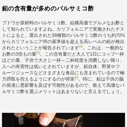
鉛の含有量が多めのバルサミコ酢
ブドウが原材料のバルサミコ酢。結構高価でグルメなお酢と
して知られていますよね。カリフォルニアで実施されたテス
トによると、選出された58種類のバルサミコ酢のうち約70%
からカリフォルニア州の基準値を超える高レベルの鉛が検出
[4]
されたということが報告されています
。これは、一般的な
[5]
お酢の3倍もの量
。この含有量だと大人で1日にコップ一杯
ほどの量、子供で大さじ一杯～二杯程度を消費しない限り、
人への有害性は低いとされていますが、鉛自体、野菜やフ
ルーツジュースなどさまざまな食品にも含まれているので極
[6]
力摂取を控えるようにするのが得策
。特に、鉛は子供の脳
の発達に悪影響を及ぼす可能性があるので、敢えて高価なバ
ルサミコ酢を選ぶメリットはあまりないと言えるでしょう。