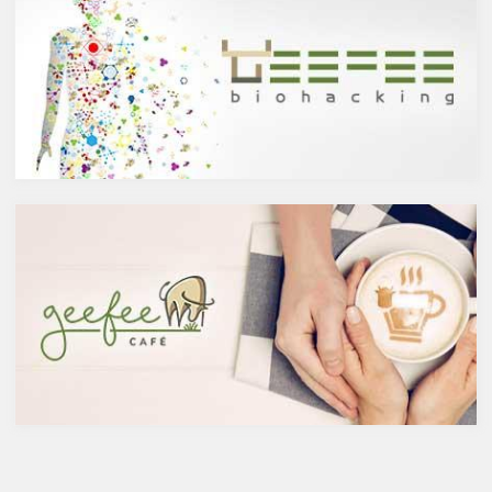
主にお酒は製造方法によって醸
人の体内で生成することができ
造酒と蒸留酒の2つと、香料や
ない植物化合物であるケルセチ
糖分、果実などを加えた混成酒
ンは、ブドウやリンゴなどの果
に分けられます。醸造酒は、果
物や、ブロッコリやトマト、タ
実や穀物のような糖分を含んだ
マネギなどの野菜、お蕎麦にも
原料を酵母によりアルコール発
含まれています。また、イチョ
酵させて造られたもの。蒸留酒
ウやセントジョーンズワートな
は、この発酵された醸造酒をさ
どのハーブやお茶にも含まれて
らに蒸留して作られたものでス
います。
ピリッツとも呼ばれます。醸造
免疫力を向上させる亜鉛の吸収
酒のアルコール度数は、アル
を助けるケルセチン
コール濃度が上がると酵母が死
免疫力を保つことは、コロナウ
滅するため16度～20度が限度
イルスの対策に限らず風邪やイ
で、蒸留酒は一般的には40度～
ンフルエンザなど、さまざまな
50度、最大で90度台のアルコー
疾患に対して人の体に有益な効
ルとなります。以下が主なお酒
果を与えます。その免疫システ
の醸造酒と蒸留酒の分類です。
ムを維持するのに重要な働きを
するのが亜鉛。