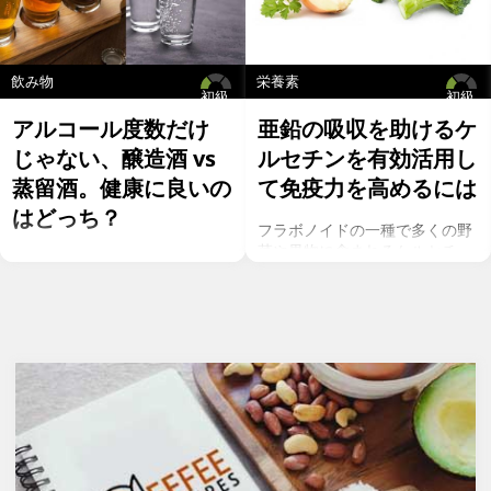
また、更に厳しく、牛肉しか食べない、という超極端なバージョ
ンもあります。甲殻類や卵などは多くのアレルギー体質の人に
とってアレルゲンですので、実際には個人個人の体質にカスタマ
イズする必要があります。さらに、内臓肉は、筋肉系の一般の肉
飲み物
栄養素
には含まれない各種ビタミンが豊富なため、特定の栄養素が欠如
初級
初級
しないようにメニューに積極的に含めることを推奨する専門家も
アルコール度数だけ
亜鉛の吸収を助けるケ
います。
じゃない、醸造酒 vs
ルセチンを有効活用し
特に、カロリーや1度の食事で食べる量は定められておらず、食
蒸留酒。健康に良いの
て免疫力を高めるには
事のタイミングも特に拘束なし。好きな時に好きな量を食べる。
これが一般的な肉食ダイエットの考え方です。
はどっち？
フラボノイドの一種で多くの野
菜や果物に含まれるケルセチ
お酒を飲むこと自体が基本的に
ン。以前のgeefeeの記事「オメ
健康にはマイナスに働きます
ガ７のパルミトレイン酸も！美
が、どうせ飲むのであれば健康
と健康に良い成分が満載のシー
へのマイナスインパクトが少な
バックソーン」では、
いお酒を選びたいところ。焼酎
シーバックソーンの種や葉に含
やウォッカ等の蒸留酒は、度数
まれるケルセチンが、血中コレ
も高いため健康に悪そうなイ
ステロールを値を抑え心臓病の
メージで、ワインや日本酒など
リスクを軽減するということを
は何となくナチュラルな感じで
お伝えしましたが、ケルセチン
アルコール度数も低いのでそう
には抗菌抗ウィルス作用があり
悪くもなさそうなイメージです
ウイルスとの闘いを促進する可
が、実際のところどうなので