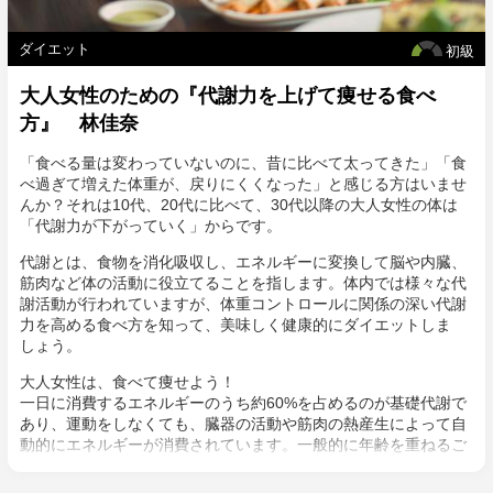
ダイエット
初級
大人女性のための『代謝力を上げて痩せる食べ
方』 林佳奈
「食べる量は変わっていないのに、昔に比べて太ってきた」「食
べ過ぎて増えた体重が、戻りにくくなった」と感じる方はいませ
んか？それは10代、20代に比べて、30代以降の大人女性の体は
「代謝力が下がっていく」からです。
代謝とは、食物を消化吸収し、エネルギーに変換して脳や内臓、
筋肉など体の活動に役立てることを指します。体内では様々な代
謝活動が行われていますが、体重コントロールに関係の深い代謝
力を高める食べ方を知って、美味しく健康的にダイエットしま
しょう。
大人女性は、食べて痩せよう！
一日に消費するエネルギーのうち約60%を占めるのが基礎代謝で
あり、運動をしなくても、臓器の活動や筋肉の熱産生によって自
動的にエネルギーが消費されています。一般的に年齢を重ねるご
とに基礎代謝量は低下しますが、加齢によって筋肉量が減ると太
りやすい体になるだけでなく、ボディラインが緩んでしまう原因