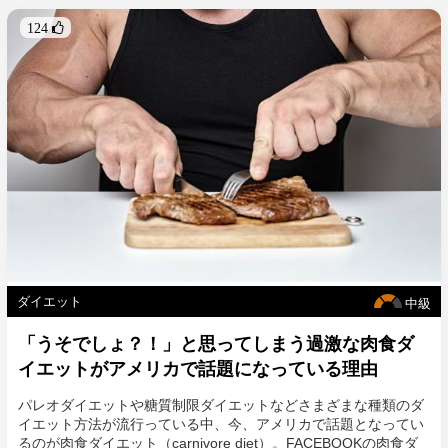
にもなります。
124 
総合的な栄養バランスと量を考えずに朝は欠食、果物だけ、サラ
ダだけなどの極端な食事制限をすると、筋肉量が減少しやすくな
ります。単純にタンパク質の摂取量が不足しやすくなることも原
因ですし、エネルギー不足の環境下では摂取したタンパク質がエ
ネルギーとして使われてしまうため、タンパク代謝が低下してし
まうのです。
大人女性はコラーゲン合成力も低下しているため、タンパク代謝
が低下しているとシワやたるみ、肌荒れといった肌のお悩みが出
やすくなります。また、骨もタンパク質から出来ているので、骨
密度が低下して将来の骨粗鬆症リスクが上がるなど、大人女性が
「食べないダイエット」をすることは美と健康に大きなダメージ
を与えるのです。
大人女性の代謝を維持しながら健康的に美しく痩せるためにはあ
ダイエット
中級
る程度のエネルギー量が必要であり、特にタンパク質を十分に摂
「うそでしょ？！」と思ってしまう過激な肉食ダ
取することが重要であることは大きなポイントです。
イエットがアメリカで話題になっている理由
パレオダイエットや糖質制限ダイエットなどさまざまな種類のダ
イエット方法が流行っている中、今、アメリカで話題となってい
るのが肉食ダイエット（carnivore diet）。FACEBOOKの肉食ダ