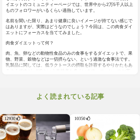
イエットのコミュニティーページでは、世界中から2万5千人以上
ものフォロワーがいるくらい過熱しています。
名前を聞いた限り、あまり健康に良いイメージが持てない感じで
はありますが、実際はどうなのでしょう？今回は、この肉食ダイ
エットにフォーカスを当ててみました。
肉食ダイエットって何？
肉、魚、卵などの動物性食品のみの食事をするダイエットで、果
物、野菜、穀物などは一切摂らない、という過激な食事法です。
乳製品に関しては、低ラクトースの摂取を許容するやりかたもあ
るようですが、NGという支持者も多くいます。コーヒーやお茶
などの植物由来の飲料も控え、飲み物はお水とボーンブロスのみ
という考えが一般的。
つまり、摂れる食材は以下のようなもののみ
よく読まれている記事
・肉 : 牛肉、豚肉、鶏肉、子羊、内臓肉など
・魚 : サケ、サバ、イワシ、甲殻類など
・その他の動物製品；卵、ラード、ボーンブロス
12930 
10350 
・飲料：水（場合によってはコーヒーなど）
塩や胡椒などの調味料も摂取しないケースも。