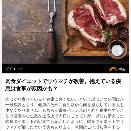
ダイエット
中級
肉食ダイエットでリウマチが改善。抱えている疾
患は食事が原因かも？
肉ばかり食べていると健康に良くない、という説はいつの間にか
一般常識となり、健康のために食生活から肉を減らしている人も
少なくありません。もちろん栄養バランスのとれた食事をするこ
とは健康的な生活を送る上で大切なことですが、以前お伝えした
肉食ダイエットの記事でも紹介したように、肉食ダイエットでリ
ウマチが治ったという例もあります。今回はこの成功例を中心