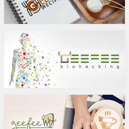
能性があると言われています。
しょうか？今回は、大きく分け
また、免疫力の維持に重要な働
て2種類あるお酒の製造方法
きを持つ亜鉛との相乗効果もあ
（醸造酒と蒸留酒）の違いに
ると考えられています。今回
よって健康に対してどのような
は、このケルセチンの健康効果
作用を与えるかにフォーカスし
と亜鉛との関連性にフォーカス
ていきます。
していきます。
醸造酒と蒸留酒の違いとは？
ケルセチンって何？
主にお酒は製造方法によって醸
人の体内で生成することができ
造酒と蒸留酒の2つと、香料や
ない植物化合物であるケルセチ
糖分、果実などを加えた混成酒
ンは、ブドウやリンゴなどの果
に分けられます。醸造酒は、果
物や、ブロッコリやトマト、タ
実や穀物のような糖分を含んだ
マネギなどの野菜、お蕎麦にも
原料を酵母によりアルコール発
含まれています。また、イチョ
酵させて造られたもの。蒸留酒
ウやセントジョーンズワートな
は、この発酵された醸造酒をさ
どのハーブやお茶にも含まれて
らに蒸留して作られたものでス
います。
ピリッツとも呼ばれます。醸造
免疫力を向上させる亜鉛の吸収
酒のアルコール度数は、アル
を助けるケルセチン
コール濃度が上がると酵母が死
免疫力を保つことは、コロナウ
滅するため16度～20度が限度
イルスの対策に限らず風邪やイ
で、蒸留酒は一般的には40度～
ンフルエンザなど、さまざまな
50度、最大で90度台のアルコー
疾患に対して人の体に有益な効
ルとなります。以下が主なお酒
果を与えます。その免疫システ