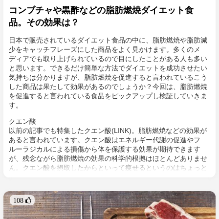
コンブチャや黒酢などの脂肪燃焼ダイエット食
品。その効果は？
日本で販売されているダイエット食品の中に、脂肪燃焼や脂肪減
少をキャッチフレーズにした商品をよく見かけます。多くのメ
ディアでも取り上げられているので目にしたことがある人も多い
と思います。できるだけ簡単な方法でダイエットを成功させたい
気持ちは分かりますが、脂肪燃焼を促進すると言われているこう
した商品は果たして効果があるのでしょうか？今回は、脂肪燃焼
を促進すると言われている食品をピックアップし検証していきま
す。
クエン酸
以前の記事でも特集したクエン酸(LINK)。脂肪燃焼などの効果が
あると言われています。クエン酸はエネルギー代謝の促進やフ
ルーラジカルによる損傷から体を保護する効果が期待できます
が、残念ながら脂肪燃焼の効果の科学的根拠はほとんどありませ
ん。クエン酸を摂取したからといって痩せるというのはちょっと
信憑性に欠けると言えます。また、クエン酸には人工的に製造さ
れた食品添加物と天然由来の二種類があります。体には必要不可
欠な物質ではあるので、摂取するのであれば可能な限り人工のも
108 
のではなく天然のものを。過去記事link here as wellを参考にして
みてくださいね。