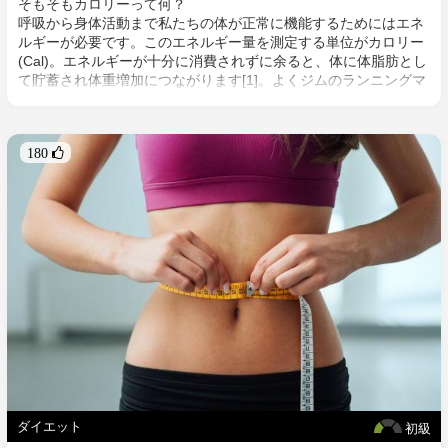
そもそもカロリーって何？
呼吸から身体活動まで私たちの体が正常に機能するためにはエネ
ルギーが必要です。このエネルギー量を測定する単位がカロリー
(Cal)。エネルギーが十分に消費されずに余ると、体に体脂肪とし
て貯蓄され体重増加につながります[1]。よくジムのランニングマ
シンなどでビール一杯分のカロリーを消費するために走らなけれ
ばいけない距離が表示されていたりしますが、食べ過ぎてしまっ
た翌日はジムでより多くの時間を費やすといったように、エネル
180 
ギー消費<摂取したカロリーを目安に身体活動に励んでいる人も
多いと思います。しかし、カロリーの消費だけに注視している
と、健康へ悪影響を与える可能性と美しい身体からは程遠い結果
になることも。5つの可能性をピックアップしてみました。
ダイエット
初級