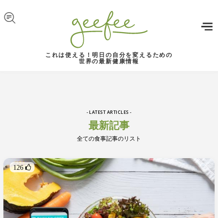
Skip to navigation
メインコンテンツに移動
これは使える！明日の自分を変えるための
世界の最新健康情報
- LATEST ARTICLES -
最新記事
全ての食事記事のリスト
126 