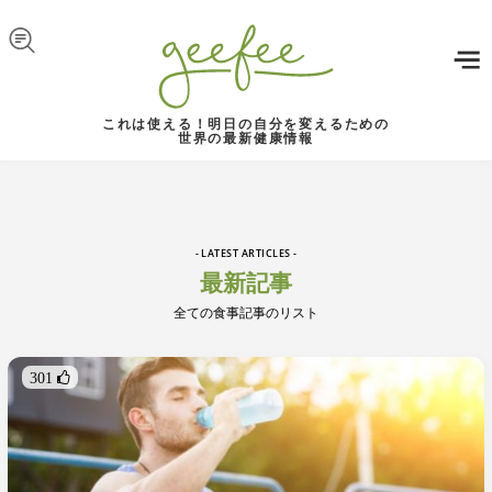
Skip to navigation
メインコンテンツに移動
これは使える！明日の自分を変えるための
世界の最新健康情報
- LATEST ARTICLES -
最新記事
全ての食事記事のリスト
301 