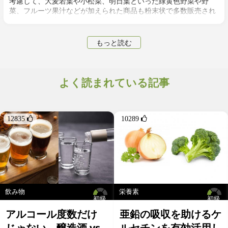
考慮して、大麦若葉や小松菜、明日葉といった緑黄色野菜や野
菜、フルーツ果汁などが加えられた商品も粉末状で多数販売され
ています。従来のケールを原料とした青汁以外でも青汁と称して
販売されているのがほとんどですが、原材料次第でその栄養価は
大きく変わってきます。
もっと読む
よく読まれている記事
12835 
10289 
飲み物
栄養素
初級
初級
アルコール度数だけ
亜鉛の吸収を助けるケ
じゃない、醸造酒 vs
ルセチンを有効活用し