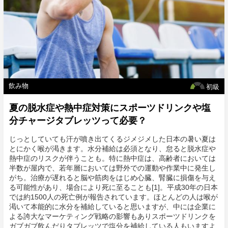
飲み物
初級
夏の脱水症や熱中症対策にスポーツドリンクや塩
分チャージタブレッツって必要？
じっとしていても汗が噴き出てくるジメジメした日本の暑い夏は
とにかく喉が渇きます。水分補給は必須となり、怠ると脱水症や
熱中症のリスクが伴うことも。特に熱中症は、高齢者においては
半数が屋内で、若年層においては野外での運動や作業中に発生し
がち。治療が遅れると脳や筋肉をはじめ心臓、腎臓に損傷を与え
る可能性があり、場合により死に至ることも[1]。平成30年の日本
では約1500人の死亡例が報告されています。ほとんどの人は喉が
渇いて本能的に水分を補給していると思いますが、中には企業に
よる誇大なマーケティング戦略の影響もありスポーツドリンクを
ガブガブ飲んだりタブレッツで塩分を補給している人もいますよ