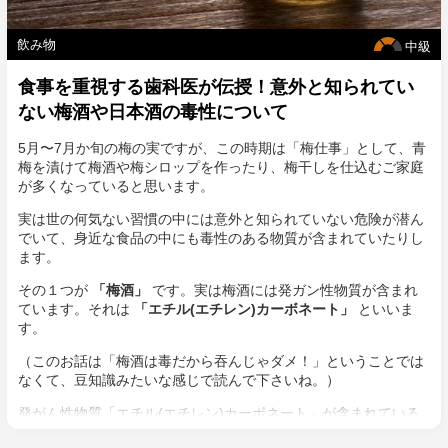
飲み物
中級
食事を重視する歯科医が伝授！意外と知られてい
ない梅酒や日本酒の毒性について
5月〜7月か旬の梅の実ですが、この時期は「梅仕事」として、青
梅を漬けて梅酒や梅シロップを作ったり、梅干しを仕込むご家庭
が多くなっていると思います。
実は世の何気ない習慣の中には意外と知られていない危険が潜ん
でいて、身近な食品の中にも毒性のある物質が含まれていたりし
ます。
その１つが
「梅酒」
です。実は梅酒には発ガン性物質が含まれ
ています。それは
「エチル(エチレン)カーボネート」
といいま
す。
（このお話は「梅酒は毒だから吞んじゃダメ！」ということでは
なくて、豆知識みたいな感じで読んで下さいね。）
発がん性物質「エチル(エチレン)カーボネート」が含まれている
梅酒