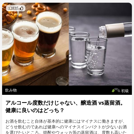
ご存知かと思いますが、もともと梅のようなバラ科(サクラ属)の
12835 
植物には毒があるといわれています。これらの植物の花や葉、未
熟な果実や種子には、青酸(シアン)配糖体が含まれていて、未熟
な種子などを摂取することにより、胃酸や腸内細菌が持つ酵素の
作用により体内でシアンが生成してしまうことがあります。ヒト
がこれを食べた場合、胃酸などにより有毒性を発揮する恐れがあ
り、痙攣や呼吸困難、さらには麻痺状態になって死亡することが
あるといわれています。
飲み物
初級
アルコール度数だけじゃない、醸造酒 vs蒸留酒。
健康に良いのはどっち？
お酒を飲むこと自体が基本的に健康にはマイナスに働きますが、
どうせ飲むのであれば健康へのマイナスインパクトが少ないお酒
を選びたいところ。焼酎やウォッカ等の蒸留酒は、度数も高いた