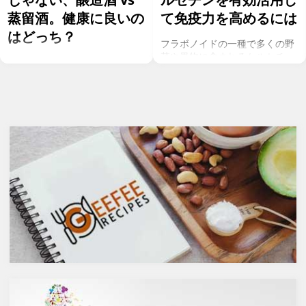
蒸留酒。健康に良いの
て免疫力を高めるには
はどっち？
フラボノイドの一種で多くの野
菜や果物に含まれるケルセチ
お酒を飲むこと自体が基本的に
ン。以前のgeefeeの記事「オメ
健康にはマイナスに働きます
ガ７のパルミトレイン酸も！美
が、どうせ飲むのであれば健康
と健康に良い成分が満載のシー
へのマイナスインパクトが少な
バックソーン」では、
いお酒を選びたいところ。焼酎
シーバックソーンの種や葉に含
やウォッカ等の蒸留酒は、度数
まれるケルセチンが、血中コレ
も高いため健康に悪そうなイ
ステロールを値を抑え心臓病の
メージで、ワインや日本酒など
リスクを軽減するということを
は何となくナチュラルな感じで
お伝えしましたが、ケルセチン
アルコール度数も低いのでそう
には抗菌抗ウィルス作用があり
悪くもなさそうなイメージです
ウイルスとの闘いを促進する可
が、実際のところどうなので
能性があると言われています。
しょうか？今回は、大きく分け
また、免疫力の維持に重要な働
て2種類あるお酒の製造方法
きを持つ亜鉛との相乗効果もあ
（醸造酒と蒸留酒）の違いに
ると考えられています。今回
よって健康に対してどのような
は、このケルセチンの健康効果
作用を与えるかにフォーカスし
と亜鉛との関連性にフォーカス
ていきます。
していきます。
醸造酒と蒸留酒の違いとは？
ケルセチンって何？