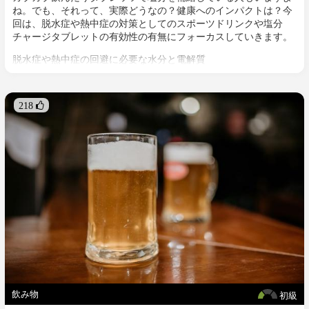
ね。でも、それって、実際どうなの？健康へのインパクトは？今
回は、脱水症や熱中症の対策としてのスポーツドリンクや塩分
チャージタブレットの有効性の有無にフォーカスしていきます。
脱水症や熱中症の回避に必要な水分と電解質
高温などの環境下で、体温調節の機能が適切に働かず、体内に熱
がこもってしまうことで、めまいや頭痛、吐き気や障害などの症
状を伴う熱中症のリスク要因の１つが脱水症です。特に湿度が高
218 
く猛暑の日本の夏では、体は発汗により体温を下げようとします
が、十分な水分補給を怠ることで脱水症が発生します。よって、
みなさんもご存じのとおり、水分補給は欠かせないわけですが、
発汗の際に水分と一緒に体から放出されるのがナトリウムなどの
電解質。この電解質を水分と一緒に補う必要がありますが、その
補給源として一般的に飲まれている傾向にあるのがコンビニや自
動販売機などで手軽に手に入れることができるスポーツドリンク
や塩分チャージタブレッツです。これらの商品は種類さまざまで
すが、そのほとんどに添加物が含まれ必要のない物質まで体に取
り入れることになります。次のセクションで詳しく見ていきま
す。
飲み物
初級