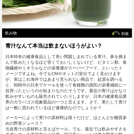
飲み物
初級
青汁なんて本当は飲まないほうがよい？
日本特有の健康食品として長い間親しまれている青汁。鼻を摘ま
んで飲みたくなるほど苦くておいしくないけど、ビタミン類、食
物繊維やミネラルなどの栄養価がスーパーフード、といったイ
メージですよね。今でもCMやネットの宣伝でよく見かけます
が、実はこれ海外ではあまり見られない商品で、起源を調べる
と、戦時中の日本でケールを使って食糧難の国民の栄養補給に一
役買ったというのが始まりなのだそうです。最近の青汁はかなり
飲みやすいものも販売されていたりしますが、日本の健康食品業
界のガラパゴス現象製品の一つと言えます。さて、果たして青汁
は一般に思われているほど健康的なのでしょうか？
メーカーによって青汁の原材料は様々だけど、ほとんどが糖質多
めの野菜ジュース？
元祖青汁の原材料と言えばケール。でも、最近では飲みやすさを