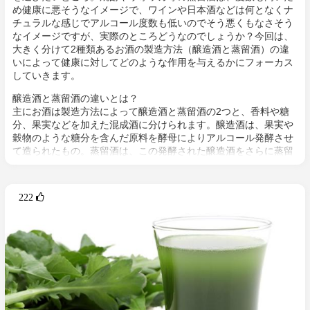
め健康に悪そうなイメージで、ワインや日本酒などは何となくナ
チュラルな感じでアルコール度数も低いのでそう悪くもなさそう
なイメージですが、実際のところどうなのでしょうか？今回は、
大きく分けて2種類あるお酒の製造方法（醸造酒と蒸留酒）の違
いによって健康に対してどのような作用を与えるかにフォーカス
していきます。
醸造酒と蒸留酒の違いとは？
主にお酒は製造方法によって醸造酒と蒸留酒の2つと、香料や糖
分、果実などを加えた混成酒に分けられます。醸造酒は、果実や
穀物のような糖分を含んだ原料を酵母によりアルコール発酵させ
て造られたもの。蒸留酒は、この発酵された醸造酒をさらに蒸留
して作られたものでスピリッツとも呼ばれます。醸造酒のアル
コール度数は、アルコール濃度が上がると酵母が死滅するため16
度～20度が限度で、蒸留酒は一般的には40度～50度、最大で90
222 
度台のアルコールとなります。以下が主なお酒の醸造酒と蒸留酒
の分類です。