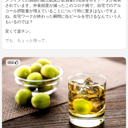
されています。外食頻度が減ったこのコロナ禍で、自宅でのアル
コール摂取量が増えていることについて特に驚きはないですよ
ね。在宅ワークが終わった瞬間に缶ビールを空けるなんていう人
もいるのでは？
安くて楽チン。
でも、ちょっと待って。
今回はWHO(世界保健機関)でも注意勧告が出されている、分かっ
ているようで案外知らない過度の飲酒の危険性についてお伝えし
ます。
684 