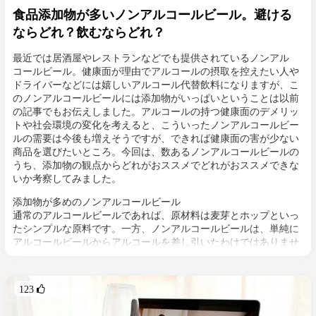
食品添加物が多いノンアルコールビール。避ける
ならどれ？飲むならどれ？
最近では居酒屋やレストランなどでも提供されているノンアル
コールビール。健康面が理由でアルコールの摂取を控えたい人や
ドライバーなどには嬉しいアルコール代替飲料になりますが、こ
のノンアルコールビールには添加物がいっぱいということは以前
の記事でもお伝えしました。アルコールの持つ健康面のデメリッ
トや社会環境の変化を考えると、こういったノンアルコールビー
ルの需要は今後も増えそうですが、できれば健康面の害が少ない
商品を選びたいところ。今回は、数あるノンアルコールビールの
うち、添加物の観点からどれがおススメでどれがおススメできな
いか考察してみました。
添加物が多めのノンアルコールビール
通常のアルコールビールであれば、原材料は麦芽とホップといっ
たシンプルな原料です。一方、ノンアルコールビールは、単純に
アルコールビールからアルコールを差し引いたわけではありませ
ん。通常のビールのような味わいを作り出すためにさまざまな添
加物が含まれています。多くの種類のノンアルコールビールが販
売されていますが、添加物が多めの商品を5つピックアップして
123 
みました。