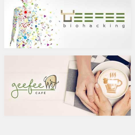
主にお酒は製造方法によって醸
人の体内で生成することができ
造酒と蒸留酒の2つと、香料や
ない植物化合物であるケルセチ
糖分、果実などを加えた混成酒
ンは、ブドウやリンゴなどの果
に分けられます。醸造酒は、果
物や、ブロッコリやトマト、タ
実や穀物のような糖分を含んだ
マネギなどの野菜、お蕎麦にも
原料を酵母によりアルコール発
含まれています。また、イチョ
酵させて造られたもの。蒸留酒
ウやセントジョーンズワートな
は、この発酵された醸造酒をさ
どのハーブやお茶にも含まれて
らに蒸留して作られたものでス
います。
ピリッツとも呼ばれます。醸造
免疫力を向上させる亜鉛の吸収
酒のアルコール度数は、アル
を助けるケルセチン
コール濃度が上がると酵母が死
免疫力を保つことは、コロナウ
滅するため16度～20度が限度
イルスの対策に限らず風邪やイ
で、蒸留酒は一般的には40度～
ンフルエンザなど、さまざまな
50度、最大で90度台のアルコー
疾患に対して人の体に有益な効
ルとなります。以下が主なお酒
果を与えます。その免疫システ
の醸造酒と蒸留酒の分類です。
ムを維持するのに重要な働きを
するのが亜鉛。