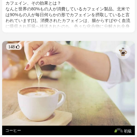
カフェイン、その効果とは？
なんと世界の80%もの人が消費しているカフェイン製品。北米で
は90%もの人が毎日何らかの形でカフェインを摂取していると言
われています[1]。消費されたカフェインは、腸からすばやく血流
に吸収され肝臓へ移送されたのち、色々な化合物に分解され全身
をめぐります。カフェインの主な効果が発揮されるのは脳。覚醒
を促進するドーパミンなどの脳内化学物質を阻害するアデノシン
という神経伝達物質をブロックすることで[2]、倦怠感を軽減、覚
148 
醒、集中力アップ等の効果を得ることができます。血流に到達す
るのに早くて20分、完全な効果を発揮するのに1時間と比較的早
く[3]、持続効果は平均して3時間～5時間とも言われています[4]
[5]。コーヒーを飲んで短時間でシャキッとするのも、夕方以降に
カフェインを摂取しない方が良いというのも納得です。
コーヒー
初級