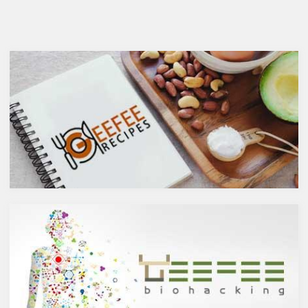
ガ７のパルミトレイン酸も！美
が、どうせ飲むのであれば健康
と健康に良い成分が満載のシー
へのマイナスインパクトが少な
バックソーン」では、
いお酒を選びたいところ。焼酎
シーバックソーンの種や葉に含
やウォッカ等の蒸留酒は、度数
まれるケルセチンが、血中コレ
も高いため健康に悪そうなイ
ステロールを値を抑え心臓病の
メージで、ワインや日本酒など
リスクを軽減するということを
は何となくナチュラルな感じで
お伝えしましたが、ケルセチン
アルコール度数も低いのでそう
には抗菌抗ウィルス作用があり
悪くもなさそうなイメージです
ウイルスとの闘いを促進する可
が、実際のところどうなので
能性があると言われています。
しょうか？今回は、大きく分け
また、免疫力の維持に重要な働
て2種類あるお酒の製造方法
きを持つ亜鉛との相乗効果もあ
（醸造酒と蒸留酒）の違いに
ると考えられています。今回
よって健康に対してどのような
は、このケルセチンの健康効果
作用を与えるかにフォーカスし
と亜鉛との関連性にフォーカス
ていきます。
していきます。
醸造酒と蒸留酒の違いとは？
ケルセチンって何？
主にお酒は製造方法によって醸
人の体内で生成することができ
造酒と蒸留酒の2つと、香料や
ない植物化合物であるケルセチ
糖分、果実などを加えた混成酒
ンは、ブドウやリンゴなどの果
に分けられます。醸造酒は、果
物や、ブロッコリやトマト、タ
実や穀物のような糖分を含んだ
マネギなどの野菜、お蕎麦にも
原料を酵母によりアルコール発
含まれています。また、イチョ