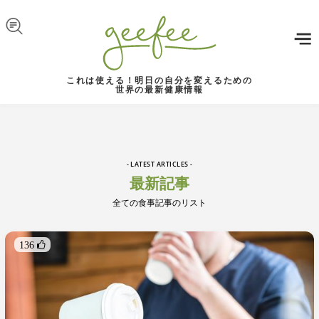
Skip to navigation
メインコンテンツに移動
これは使える！明日の自分を変えるための
世界の最新健康情報
- LATEST ARTICLES -
最新記事
全ての食事記事のリスト
136 