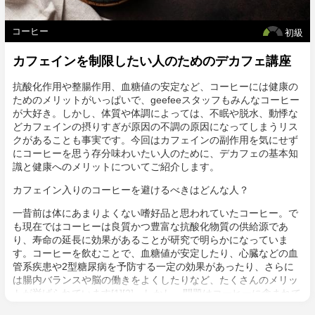
コーヒー
初級
カフェインを制限したい人のためのデカフェ講座
抗酸化作用や整腸作用、血糖値の安定など、コーヒーには健康の
ためのメリットがいっぱいで、geefeeスタッフもみんなコーヒー
が大好き。しかし、体質や体調によっては、不眠や脱水、動悸な
どカフェインの摂りすぎが原因の不調の原因になってしまうリス
クがあることも事実です。今回はカフェインの副作用を気にせず
にコーヒーを思う存分味わいたい人のために、デカフェの基本知
識と健康へのメリットについてご紹介します。
カフェイン入りのコーヒーを避けるべきはどんな人？
一昔前は体にあまりよくない嗜好品と思われていたコーヒー。で
も現在ではコーヒーは良質かつ豊富な抗酸化物質の供給源であ
り、寿命の延長に効果があることが研究で明らかになっていま
す。コーヒーを飲むことで、血糖値が安定したり、心臓などの血
管系疾患や2型糖尿病を予防する一定の効果があったり、さらに
は腸内バランスや脳の働きをよくしたりなど、たくさんのメリッ
トが挙げられています[1][2]。しかし、問題はコーヒーに含まれて
いるカフェイン。カフェインにはよい働きもあるものの、身体の