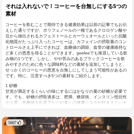
それは入れないで！コーヒーを台無しにする5つの
素材
コーヒーを飲むことで期待できる健康効果は以前の記事でもお伝
えした通りですが、ポリフェノールの一種であるクロロゲン酸や
豆から抽出されるカフェストールとカーウェオールといった抗酸
化物質がたっぷり入ったコーヒーは、カフェインの摂取量のコン
トロールさえ上手にできれば、血糖値の調節、血管の健康維持な
ど多くの恩恵を得ることができます。geefeeでも推奨している飲
み物の1つです。しかし、やや苦みのあるブラックコーヒーを飲
みやすさのために色々な調味料などの素材を追加してしまうと、
せっかくのコーヒーの恩恵を台無しにしてしまう可能性があるの
です。特に、注意すべき5つの素材をご紹介します。
1 砂糖
甘党が満足するくらいの味にするにはかなりの量の砂糖が必要で
す。でも、砂糖の摂取過多は、肥満、糖尿病、インスリン抵抗性
の上昇、血糖値を乱高下などの多くの健康リスクが付きまといま
す。ただでさえ多くの食品に含まれている砂糖(糖質)ですから、
コーヒーを飲むときくらいは極力控えましょう。
5607 
もし入れるなら？
どうしても甘めのコーヒーを飲みたいのであれば、こちらの甘味