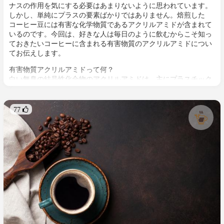
ナスの作用を気にする必要はあまりないように思われています。
しかし、単純にプラスの要素ばかりではありません。焙煎した
コーヒー豆には有害な化学物質であるアクリルアミドが含まれて
いるのです。今回は、好きな人は毎日のように飲むからこそ知っ
ておきたいコーヒーに含まれる有害物質のアクリルアミドについ
てお伝えします。
有害物質アクリルアミドって何？
白い無臭の結晶性化合物のアクリルアミドは、主にプラスチック
の製造や排水の処理に使用される化学物質です。タバコの煙、化
粧品などのパーソナルケア製品をはじめ、食品ではジャガイモや
穀物ベースの揚げ物や焼き物、焼き菓子、揚げ菓子、シリアルな
77 
ど、アミノ酸や糖質を多く含む食品を高温調理した際に生成され
ます[関連記事：揚げ物だけじゃない！タバコと同じくらい健康に
悪い料理の見分け方]。アクリルアミド濃度は、食品の製造方法や
原材料の成分によって影響を受けるため、同じ原材料の食品でも
濃度は異なります。多くの種類の食品に含まれているため、私た
ちの生活の中でこのアクリルアミドを完全に回避することは難し
いと言われています[1]。