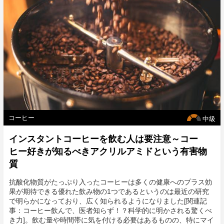
料マップの＜グリーン＞に列挙された比較的安全と考えられる甘
味料を参考にしましょう。
[関連記事：砂糖依存症から抜け出せ！30日間砂糖絶ちプログラ
ム]
コーヒー
中級
インスタントコーヒーを飲む人は要注意～コー
ヒー好きが知るべきアクリルアミドという有害物
質
抗酸化物質がたっぷり入ったコーヒーは多くの健康へのプラス効
果が期待できる優れた飲み物の1つであるというのは最近の研究
で明らかになっており、広く知られるようになりました[関連記
事：コーヒー飲んで、医者知らず！？科学的に明かされる驚くべ
き力]。飲む量や時間帯に気を付ける必要はあるものの、特にマイ