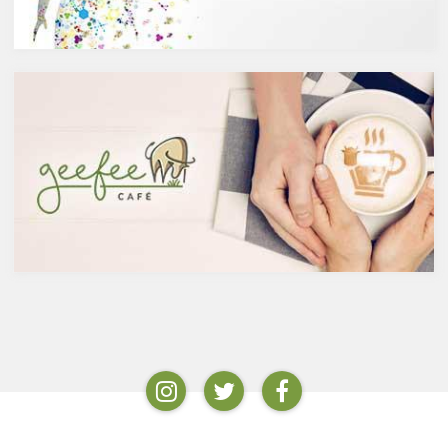
酵させて造られたもの。蒸留酒
ウやセントジョーンズワートな
は、この発酵された醸造酒をさ
どのハーブやお茶にも含まれて
らに蒸留して作られたものでス
います。
ピリッツとも呼ばれます。醸造
免疫力を向上させる亜鉛の吸収
酒のアルコール度数は、アル
を助けるケルセチン
コール濃度が上がると酵母が死
免疫力を保つことは、コロナウ
滅するため16度～20度が限度
イルスの対策に限らず風邪やイ
で、蒸留酒は一般的には40度～
ンフルエンザなど、さまざまな
50度、最大で90度台のアルコー
疾患に対して人の体に有益な効
ルとなります。以下が主なお酒
果を与えます。その免疫システ
の醸造酒と蒸留酒の分類です。
ムを維持するのに重要な働きを
するのが亜鉛。