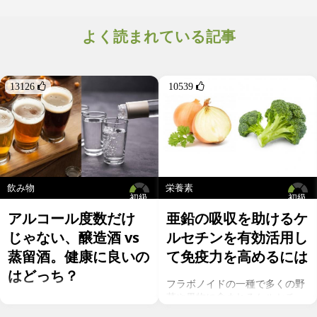
コンディションや体質によっては思わぬ不調を引き起こす原因と
なりえます。カフェインを避けるべきなのはどういった人でしょ
うか？
よく読まれている記事
13126 
10539 
飲み物
栄養素
初級
初級
アルコール度数だけ
亜鉛の吸収を助けるケ
じゃない、醸造酒 vs
ルセチンを有効活用し
蒸留酒。健康に良いの
て免疫力を高めるには
はどっち？
フラボノイドの一種で多くの野
菜や果物に含まれるケルセチ
お酒を飲むこと自体が基本的に
ン。以前のgeefeeの記事「オメ
健康にはマイナスに働きます