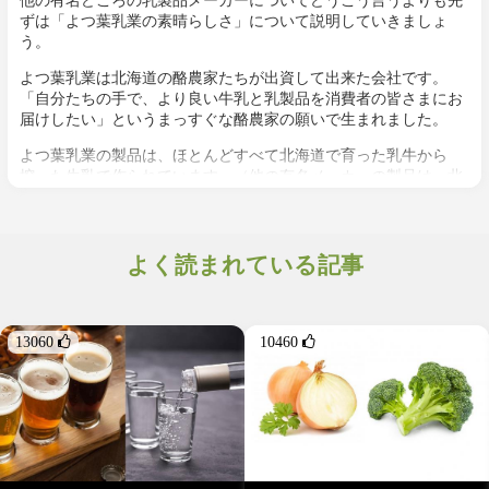
ずは「よつ葉乳業の素晴らしさ」について説明していきましょ
う。
よつ葉乳業は北海道の酪農家たちが出資して出来た会社です。
「自分たちの手で、より良い牛乳と乳製品を消費者の皆さまにお
届けしたい」というまっすぐな酪農家の願いで生まれました。
よつ葉乳業の製品は、ほとんどすべて北海道で育った乳牛から
搾った生乳で作られています。（他の有名メーカーの製品は、北
海道バターと名付けてあるバターなどは北海道産の牛乳から作ら
れていますが、他の商品、特に牛乳やヨーグルトのための生乳
は、他の近場の地域の酪農家から集められ、その地域のJAから購
よく読まれている記事
入しているケースがほとんどです。）
よつ葉乳業の生乳はそのまま牛乳として、またヨーグルトやチー
ズ、バター、スキムミルクなどに加工されて乳製品となる訳です
が、その生乳はホクレン（ホクレン農業協同組合連合会）から購
13060 
10460 
入しています。