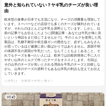
意外と知られていない？ヤギ乳のチーズが良い理
由
欧米型の食事が日本でも主流になり、チーズの消費量も増加して
います。スーパーなどの店頭でも多くのチーズが陳列されていま
すが、それらのほとんどは牛乳を原料としています。しかし、以
前の記事でもお伝えしたように[関連記事：あなたは牛乳が体に良
いという神話をまだ信じてませんか？]、牛のミルクを使用した乳
製品は、乳糖不耐症や前立腺ガンの懸念など、必ずしもみなさん
が思っているほど健康に良い面ばかりではありません。原因不明
の体調不良の原因が牛乳だった、なんてこともよくあること。そ
れでもチーズを食べたい人には、欧米では比較的簡単に手に入り
やすい山羊のミルクで作ったチーズをオススメします。今回は、
その山羊のチーズが良いとされる理由を牛乳のチーズと比較しな
がら、山羊のチーズの原料でもある山羊乳の利点も交えてお伝え
していきます。
山羊乳は、栄養面で牛乳に勝る！
ミルクと言えばカルシウムが多く含んでいる印象がありますが、
それ以外の栄養素も豊富に含んでいます。牛乳の種類によって差
はありますが、アメリカ合衆国農務省によると山羊乳と牛乳を比
105 
べると以下のような違いがあります。