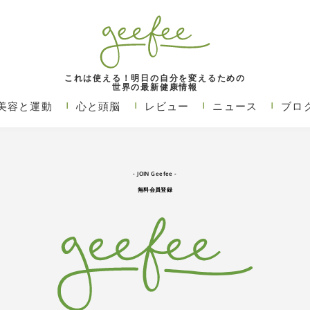
これは使える！明日の自分を変えるための
世界の最新健康情報
美容と運動
心と頭脳
レビュー
ニュース
ブロ
- JOIN
Geefee
-
無料会員登録