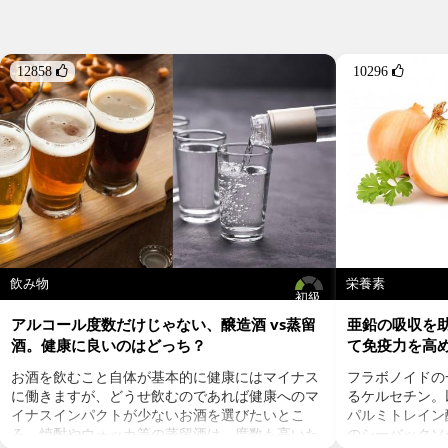
12858 
10296 
飲み物
栄養素
初級
アルコール度数だけじゃない、醸造酒 vs蒸留
亜鉛の吸収を
酒。健康に良いのはどっち？
て免疫力を高
お酒を飲むこと自体が基本的に健康にはマイナス
フラボノイドの
に働きますが、どうせ飲むのであれば健康へのマ
るケルセチン。以
イナスインパクトが少ないお酒を選びたいとこ
パルミトレイン
ろ。焼酎やウォッカ等の蒸留酒は、度数も高いた
のシーバックソ