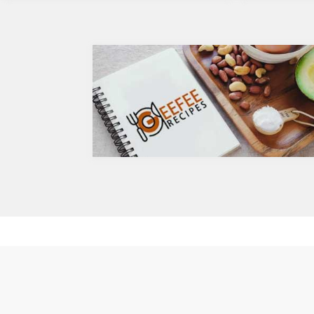
め健康に悪そうなイメージで、ワインや日本酒な
シーバックソー
どは何となくナチュラルな感じでアルコール度数
が、血中コレス
も低いのでそう悪くもなさそうなイメージです
クを軽減すると
が、実際のところどうなのでしょうか？今回は、
ルセチンには抗
大きく分けて2種類あるお酒の製造方法（醸造酒
との闘いを促進
と蒸留酒）の違いによって健康に対してどのよう
す。また、免疫
な作用を与えるかにフォーカスしていきます。
との相乗効果も
醸造酒と蒸留酒の違いとは？
は、このケルセ
主にお酒は製造方法によって醸造酒と蒸留酒の2
にフォーカスし
つと、香料や糖分、果実などを加えた混成酒に分
ケルセチンって
けられます。醸造酒は、果実や穀物のような糖分
人の体内で生成
を含んだ原料を酵母によりアルコール発酵させて
あるケルセチン
造られたもの。蒸留酒は、この発酵された醸造酒
や、ブロッコリ
をさらに蒸留して作られたものでスピリッツとも
お蕎麦にも含ま
呼ばれます。醸造酒のアルコール度数は、アル
ントジョーンズ
コール濃度が上がると酵母が死滅するため16度～
まれています。
20度が限度で、蒸留酒は一般的には40度～50
免疫力を向上さ
度、最大で90度台のアルコールとなります。以下
ン
が主なお酒の醸造酒と蒸留酒の分類です。
免疫力を保つこ
らず風邪やイン
に対して人の体
疫システムを維
亜鉛。