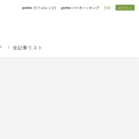
geefee カフェ(レシピ)
geefee バイオハッキング
登録
ログイン
グ
全記事リスト