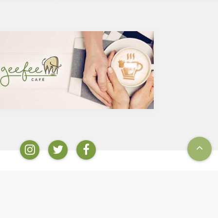
みにフォーカス
を飲むのであればストイックにブラック、という
るかもしれませ
方が多いのでは？ミルクやクリーム入りのコー
い和食もあるの
ヒーは抗酸化物質のクロロゲン酸が体内で吸収さ
に良くない和食
れるのを阻害し、糖質である砂糖は血糖値を上げ
インスリン抵抗性を増やすことに。人工甘味料も
さまざまなリスクを懸念するとおススメできませ
の焼き魚を違和
ん。お気に入りの豆を挽いて家で飲むコーヒーが
？魚が高温調理
ベストではありますが、外出先ではブラック缶
)とクレアチン
コーヒーという選択肢もありますよね。でも、ブ
性の有毒化合物
ラック缶コーヒーには添加物が入っているものも
サイクリックアミ
あることを知っていましたか？今回は、添加物の
などの動物性食品も
観点から要注意のブラック缶コーヒー製品とおス
ういった有害物
スメの製品をピックアップしてみました。
食べる際は必ず
添加物入りのブラック缶コーヒー
です。また、魚
全国公正取引協議会連合会によると、ブラック
ガ３脂肪酸です
コーヒーとは、
すいことが特
乳製品又は乳化された食用油脂を使用しない場合
せっかくのオメ
に限り表示できる。また、糖類を使用したものに
変化することを
あっては、「ブラック」の文字と同一視野に「加
糖」と表示する。
とあります。よって上記以外の食品添加物が入っ
イン
登録
ている場合にはブラックコーヒーと呼ぶことがで
情報
個人情報保護方針
きます。無糖のブラック缶コーヒーであれば、さ
条件
お問い合わせ
すがに添加物を入れることはないだろうと思うか