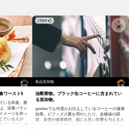
23960 
食品添加物
初級
中級
食ワースト5
油断禁物。ブラック缶コーヒーに含まれてい
る添加物。
ている和食。農
は、栄養バラン
geefeeでも何度かお伝えしているコーヒーの健康
イメージを持っ
効果。ビフィズス菌を増やしたり、血糖値の調
感じている人が
節、血管の健康維持、脳にも良い影響を与えると
されています。確
いうことが科学的にも分かっています。コーヒー