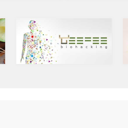
かに、魚や発酵食品など栄養素の
ンの種や葉に含まれるケルセチン
すれば、和食は健康に良いと言え
テロールを値を抑え心臓病のリス
んが、健康に良いとは言い切れな
いうことをお伝えしましたが、ケ
です。今回は、健康そうで実は体
菌抗ウィルス作用がありウイルス
TOP５をお伝えします。
する可能性があると言われていま
焼き魚や魚の干物
力の維持に重要な働きを持つ亜鉛
見るからに不健康そうな焦げ焦げ
あると考えられています。今回
感なく食べている人も多いのでは
チンの健康効果と亜鉛との関連性
されることでアミノ酸(タンパク質
ていきます。
が反応し、発ガン性および変異原
何？
である複素環(式)アミン(ヘテロ
することができない植物化合物で
ン)が生成されます(LINK)。肉
は、ブドウやリンゴなどの果物
同様ですが、いわゆる焦げにはこ
やトマト、タマネギなどの野菜、
質が含まれているため、焼き魚を
れています。また、イチョウやセ
皮を避けて食べるようにするべき
ワートなどのハーブやお茶にも含
に含まれる健康に良いはずのオメ
が、これは酸化して有害になりや
せる亜鉛の吸収を助けるケルセチ
徴。高温調理や干物処理によって
ガ３がむしろ健康に有害なものに
とは、コロナウイルスの対策に限
お忘れなく。
フルエンザなど、さまざまな疾患
に有益な効果を与えます。その免
健康
食事
ログ
持するのに重要な働きをするのが
美容と運動
心と頭脳
企業
レビュー
geefee カフェ
利用