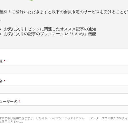
無料！ご登録いただきますと以下の会員限定のサービスを受けることが
。
お気に入りトピックに関連したオススメ記事の通知
お気に入りの記事のブックマークや「いいね」機能
姓
*
名
*
ユーザー名
*
空白文字は使用できますが、ピリオド・ハイフン・アポストロフィー・アンダースコア以外の句読点
は使用できません。