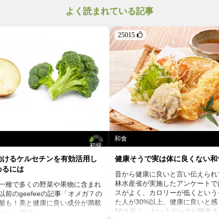
よく読まれている記事
25015 
和食
初級
助けるケルセチンを有効活用し
健康そうで実は体に良くない和
めるには
昔から健康に良いと言い伝えられ
林水産省が実施したアンケートで
一種で多くの野菜や果物に含まれ
スがよく、カロリーが低くという
前のgeefeeの記事「オメガ７の
た人が30%以上、健康に良いと
酸も！美と健康に良い成分が満載
50％近く、というデータが報告
ーン」では、