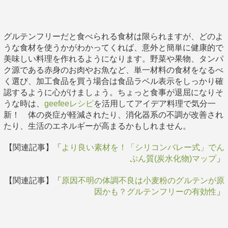
グルテンフリーだと食べられる食材は限られますが、どのよ
うな食材を使うかがわかってくれば、意外と簡単に健康的で
美味しい料理を作れるようになります。野菜や果物、タンパ
ク源である赤身のお肉やお魚など、単一材料の食材をなるべ
く選び、加工食品を買う場合は食品ラベル表示をしっかり確
認するように心がけましょう。ちょっと食事が退屈になりそ
うな時は、
geefeeレシピ
を活用してアイデア料理で気分一
新！ 体の炎症が軽減されたり、消化器系の不調が改善され
たり、生活のエネルギーが高まるかもしれません。
【関連記事】「
より良い素材を！「シリコンバレー式」でん
ぷん質(炭水化物)マップ
」
【関連記事】「
原因不明の体調不良は小麦粉のグルテンが原
因かも？グルテンフリーの有効性
」