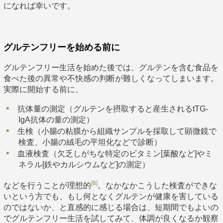
になれば幸いです。
グルテンフリーを始める前に
グルテンフリー生活を始めた後では、グルテンを含む食品を
食べた後の異常や不快感の判断が難しくなってしまいます。
実際に開始する前に、
抗体量の測定（グルテンを摂取すると産生されるtTG-
IgA抗体の量の測定）
生検（小腸の粘膜から組織サンプルを採取して顕微鏡で
検査、小腸の絨毛の平坦化などで診断）
血液検査（欠乏しがちな特定のビタミン[葉酸など]やミ
ネラル[鉄やカルシウムなど]の測定）
[8]
などを行うことが理想的
。なかなかこうした検査ができな
いという方でも、もし何となくグルテンが健康を害している
のではないか、と直感的に感じる場合は、短期間でもよいの
でグルテンフリー生活を試してみて、体調が良くなるか観察