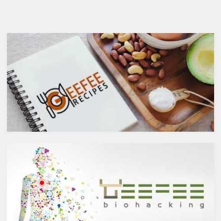
ガ７のパルミトレイン酸も！美
が、どうせ飲むのであれば健康
と健康に良い成分が満載のシー
へのマイナスインパクトが少な
バックソーン」では、
いお酒を選びたいところ。焼酎
シーバックソーンの種や葉に含
やウォッカ等の蒸留酒は、度数
まれるケルセチンが、血中コレ
も高いため健康に悪そうなイ
ステロールを値を抑え心臓病の
メージで、ワインや日本酒など
リスクを軽減するということを
は何となくナチュラルな感じで
お伝えしましたが、ケルセチン
アルコール度数も低いのでそう
には抗菌抗ウィルス作用があり
悪くもなさそうなイメージです
ウイルスとの闘いを促進する可
が、実際のところどうなので
能性があると言われています。
しょうか？今回は、大きく分け
また、免疫力の維持に重要な働
て2種類あるお酒の製造方法
きを持つ亜鉛との相乗効果もあ
（醸造酒と蒸留酒）の違いに
ると考えられています。今回
よって健康に対してどのような
は、このケルセチンの健康効果
作用を与えるかにフォーカスし
と亜鉛との関連性にフォーカス
ていきます。
していきます。
醸造酒と蒸留酒の違いとは？
ケルセチンって何？
主にお酒は製造方法によって醸
人の体内で生成することができ
造酒と蒸留酒の2つと、香料や
ない植物化合物であるケルセチ
糖分、果実などを加えた混成酒
ンは、ブドウやリンゴなどの果
に分けられます。醸造酒は、果
物や、ブロッコリやトマト、タ
実や穀物のような糖分を含んだ
マネギなどの野菜、お蕎麦にも
原料を酵母によりアルコール発
含まれています。また、イチョ
酵させて造られたもの。蒸留酒