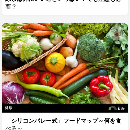
要？
健康
初級
「シリコンバレー式」フードマップ～何を食
べる～