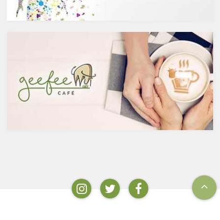
ウやセントジョーンズワートな
は、この発酵された醸造酒をさ
どのハーブやお茶にも含まれて
らに蒸留して作られたものでス
います。
ピリッツとも呼ばれます。醸造
免疫力を向上させる亜鉛の吸収
酒のアルコール度数は、アル
を助けるケルセチン
コール濃度が上がると酵母が死
免疫力を保つことは、コロナウ
滅するため16度～20度が限度
イルスの対策に限らず風邪やイ
で、蒸留酒は一般的には40度～
ンフルエンザなど、さまざまな
50度、最大で90度台のアルコー
疾患に対して人の体に有益な効
ルとなります。以下が主なお酒
果を与えます。その免疫システ
の醸造酒と蒸留酒の分類です。
ムを維持するのに重要な働きを
するのが亜鉛。