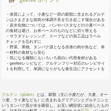
・体質によって、小麦など一部の穀類に含まれるグルテ
ンはさまざまな病気や体調不良を引き起こす場合がある
・炭水化物については、パンやパスタなどの小麦ベース
の食材は避け、お米ベースのものなどに切り替える
・サラダドレッシング、スープなどの加工品はラベル
チェックを忘れずに
・野菜、果物、タンパク源となる赤身の肉や魚など、単
一材料の食材なら安心
・気になる麺類にもいろいろ面白い代替食材がある
・geefeeレシピなど、グルテンフリー対応のレシピサイ
トを利用して、単調になりがちな食生活にアクセントを
グルテン（gluten）
とは、穀類（主に小麦だが、大麦、オー
ツ麦、ライ麦なども）に含まれるグリアジンとグルテニンと
いうタンパク質が水を吸収し、お互い網目状に結合したもの
[1]
[2]
で、日本語では麩質（ふしつ）と呼ばれます
。パンやパ