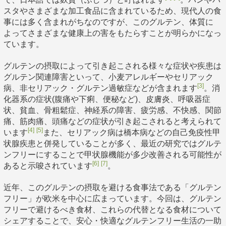
スタやさまざまな加工食品に含まれているため、現代人の食
事には多く含まれがちなのですが、このグルテン、体質に
よってさまざまな健康上の害をもたらすことが明らかになっ
ています。
グルテンの摂取によって引き起こされる様々な症状や疾患は
グルテン関連障害といって、小麦アレルギーやセリアック
[3]
病、非セリアック・グルテン過敏症などが含まれます
。消
化器系の症状(腹痛や下痢、便秘など)、皮膚炎、呼吸器症
状、貧血、骨粗鬆症、神経系の障害、疲労感、不快感、関節
痛、筋肉痛、頭痛などの症状が引き起こされると考えられて
[4]
[5]
います
また、セリアック病は橋本病などの自己免疫性甲
状腺疾患と併発していることが多く、最近の研究ではグルテ
ンフリーにすることで甲状腺機能が多少改善される可能性が
[6]
[7]
あると示唆されています
。
近年、このグルテンの摂取を避ける食事法である「グルテン
フリー」が欧米を中心に広まっています。今回は、グルテン
フリーで避けるべき食材、これらの代替となる食材について
シェアすることで、安心・快適なグルテンフリー生活の一助