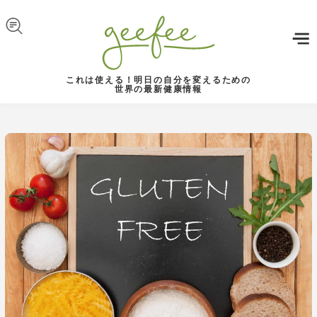
Skip to navigation
メインコンテンツに移動
これは使える！明日の自分を変えるための
世界の最新健康情報