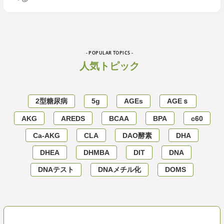
- POPULAR TOPICS -
人気トピック
2型糖尿病
5g
AGEs
AGEｓ
AKG
AREDS
BCAA
BPA
c60
Ca-AKG
CLA
DAO酵素
DHA
DHEA
DHMBA
DIT
DNA
DNAテスト
DNAメチル化
DOMS