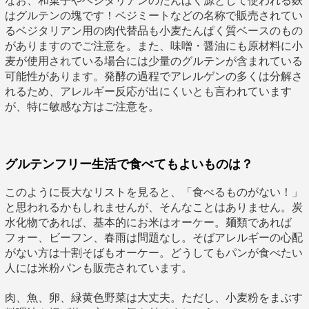
なお、和菓子やベジタリアンのたんぱく源として使われる麩
はグルテンの塊です！ベジミートなどの名称で販売されてい
るベジタリアン用の肉代替品も小麦たんぱく質ベースのもの
がありますのでご注意を。また、味噌・醤油にも原材料に小
麦が使用されている場合には少量のグルテンが含まれている
可能性があります。発酵の過程でアレルゲンの多くは分解さ
れるため、アレルギー反応が出にくいとも言われています
が、特に敏感な方はご注意を。
グルテンフリー生活で食べてもよいものは？
このように長大なリストを見ると、「食べるものがない！」
と思われるかもしれませんが、そんなことはありません。炭
水化物であれば、基本的にお米はオーケー。麺類であれば
フォー、ビーフン、春雨は問題なし。そばアレルギーの心配
がない方は十割そばもオーケー。どうしてもパンが食べたい
人には米粉パンも販売されています。
肉、魚、卵、緑黄色野菜は大丈夫。ただし、小麦粉をまぶす