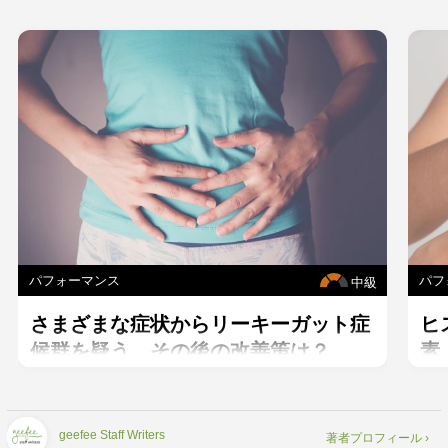
パフォーマンス
パフ
中級
さまざまな症状からリーキーガット症
ヒ
候群を疑う。その後の改善策は？
素
geefee Staff Writers
著者プロフィール ›