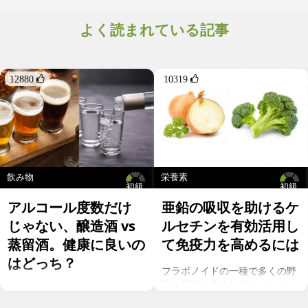
よく読まれている記事
12880 
10319 
飲み物
栄養素
初級
初級
アルコール度数だけ
亜鉛の吸収を助けるケ
じゃない、醸造酒 vs
ルセチンを有効活用し
蒸留酒。健康に良いの
て免疫力を高めるには
はどっち？
フラボノイドの一種で多くの野
菜や果物に含まれるケルセチ
お酒を飲むこと自体が基本的に
ン。以前のgeefeeの記事「オメ
健康にはマイナスに働きます