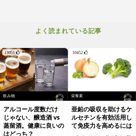
よく読まれている記事
13051 
10452 
飲み物
栄養素
初級
初級
アルコール度数だけ
亜鉛の吸収を助けるケ
じゃない、醸造酒 vs
ルセチンを有効活用し
蒸留酒。健康に良いの
て免疫力を高めるには
はどっち？