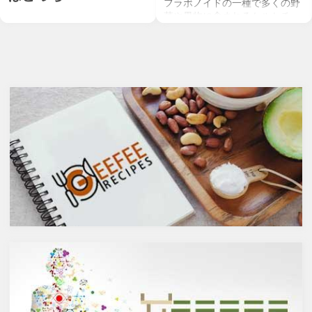
フラボノイドの一種で多くの野
菜や果物に含まれるケルセチ
お酒を飲むこと自体が基本的に
ン。以前のgeefeeの記事「オメ
健康にはマイナスに働きます
ガ７のパルミトレイン酸も！美
が、どうせ飲むのであれば健康
と健康に良い成分が満載のシー
へのマイナスインパクトが少な
バックソーン」では、
いお酒を選びたいところ。焼酎
シーバックソーンの種や葉に含
やウォッカ等の蒸留酒は、度数
まれるケルセチンが、血中コレ
も高いため健康に悪そうなイ
ステロールを値を抑え心臓病の
メージで、ワインや日本酒など
リスクを軽減するということを
は何となくナチュラルな感じで
お伝えしましたが、ケルセチン
アルコール度数も低いのでそう
には抗菌抗ウィルス作用があり
悪くもなさそうなイメージです
ウイルスとの闘いを促進する可
が、実際のところどうなので
能性があると言われています。
しょうか？今回は、大きく分け
また、免疫力の維持に重要な働
て2種類あるお酒の製造方法
きを持つ亜鉛との相乗効果もあ
（醸造酒と蒸留酒）の違いに
ると考えられています。今回
よって健康に対してどのような
は、このケルセチンの健康効果
作用を与えるかにフォーカスし
と亜鉛との関連性にフォーカス
ていきます。
していきます。
醸造酒と蒸留酒の違いとは？
ケルセチンって何？
主にお酒は製造方法によって醸
人の体内で生成することができ
造酒と蒸留酒の2つと、香料や
ない植物化合物であるケルセチ
糖分、果実などを加えた混成酒
ンは、ブドウやリンゴなどの果