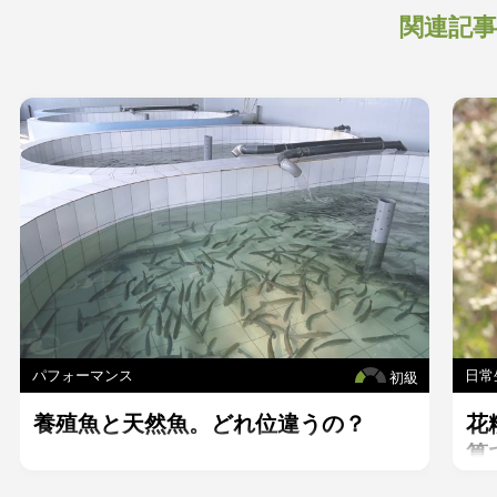
関連記事
パフォーマンス
日常
初級
養殖魚と天然魚。どれ位違うの？
花
算
6