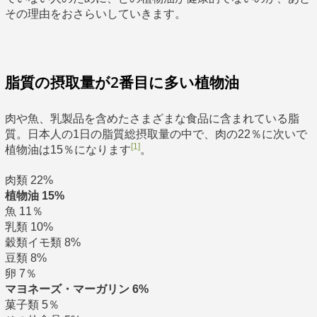
その理由をおさらいしていきます。
脂質の摂取量が2番目に多い植物油
肉や魚、乳製品を含めたさまざまな食品に含まれている脂
質。日本人の1日の脂質総摂取量の中で、肉の22％に次いで
[1]
植物油は15％になります
。
肉類 22%
植物油 15%
魚 11％
乳類 10%
穀類イモ類 8%
豆類 8%
卵 7％
マヨネーズ・マーガリン 6%
菓子類 5％