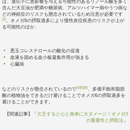
は、遺伝子に悪影響を与える可能性のあるリノール酸を多く
含んだ大豆油が肥満や糖尿病、アルツハイマー病やうつ病な
どの神経症のリスクも懸念されているため注意が必要です
[3]
。オメガ6の摂取過多により慢性炎症疾患のリスクが上が
る可能性のほか、
悪玉コレステロールの酸化の促進
血液を固める血小板凝集作用が強まる
心臓病
[4]
[5]
[6]
などのリスクが懸念されているので
、多価不飽和脂肪
酸の植物油をできるだけ避けることでオメガ6の摂取過多を
避けることができます。
【関連記事】「
欠乏すると心と身体に大ダメージ！オメガ3
の重要性と摂取法
」