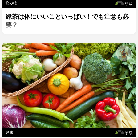
飲み物
初級
緑茶は体にいいこといっぱい！でも注意も必
要？
健康
初級