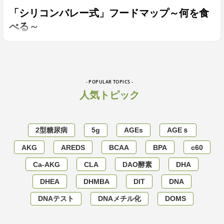
「シリコンバレー式」フードマップ～何を食
べる～
- POPULAR TOPICS -
人気トピック
2型糖尿病
5g
AGEs
AGEｓ
AKG
AREDS
BCAA
BPA
c60
Ca-AKG
CLA
DAO酵素
DHA
DHEA
DHMBA
DIT
DNA
DNAテスト
DNAメチル化
DOMS