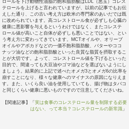
ロールを下げ動物性油脂の飽和脂肪酸はLDL（悪玉）コレス
テロールを上げると言われていますが、以前の記事でもお伝
えした通り、この古い考え方は欧米の専門家のあいだでは既
に改められています。高コレストロール食が必ずしも心臓の
健康に悪影響を与えるというわけではなく、またコレステ
ロール値が高いこと自体が必ずしも悪いことではない、とい
う考え方に変わってきています。MCTオイルや、オリーブ
オイルやアボカドなどの一価不飽和脂肪酸、バターやココ
ナッツ油などの飽和脂肪酸といった良質な脂質を摂取するこ
とが大切です。よって、コレストロール値を下げるといった
目的で、間違っても大豆油やゴマ油などを選ばないようにし
ましょう。結果的に上記で述べたオメガ3とオメガ6の比率を
崩すことになり、様々な健康へのマイナスの原因になりえま
す。また、いくら良い油を使用していても、揚げ物はタバコ
と同じくらい健康に悪いものですので注意してくださいね。
【関連記事】「
実は食事のコレステロール量を制限する必要
はない、って本当？コレステロールの新常識
」