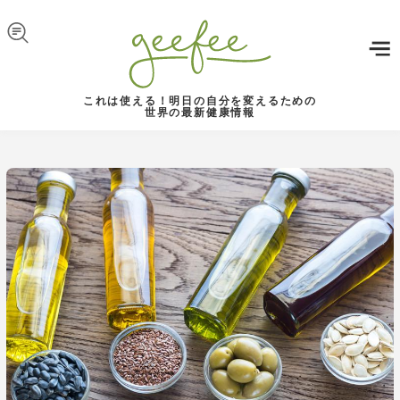
Skip to navigation
メインコンテンツに移動
これは使える！明日の自分を変えるための
世界の最新健康情報