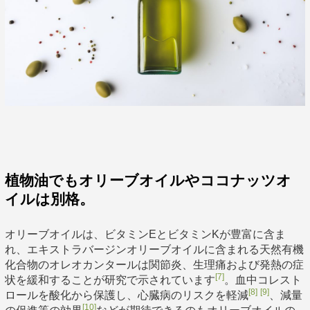
植物油でもオリーブオイルやココナッツオ
イルは別格。
オリーブオイルは、ビタミンEとビタミンKが豊富に含ま
れ、エキストラバージンオリーブオイルに含まれる天然有機
化合物のオレオカンタールは関節炎、生理痛および発熱の症
[7]
状を緩和することが研究で示されています
。血中コレスト
[8]
[9]
ロールを酸化から保護し、心臓病のリスクを軽減
、減量
[10]