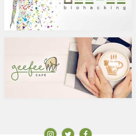
に分けられます。醸造酒は、果
物や、ブロッコリやトマト、タ
実や穀物のような糖分を含んだ
マネギなどの野菜、お蕎麦にも
原料を酵母によりアルコール発
含まれています。また、イチョ
酵させて造られたもの。蒸留酒
ウやセントジョーンズワートな
は、この発酵された醸造酒をさ
どのハーブやお茶にも含まれて
らに蒸留して作られたものでス
います。
ピリッツとも呼ばれます。醸造
免疫力を向上させる亜鉛の吸収
酒のアルコール度数は、アル
を助けるケルセチン
コール濃度が上がると酵母が死
免疫力を保つことは、コロナウ
滅するため16度～20度が限度
イルスの対策に限らず風邪やイ
で、蒸留酒は一般的には40度～
ンフルエンザなど、さまざまな
50度、最大で90度台のアルコー
疾患に対して人の体に有益な効
ルとなります。以下が主なお酒
果を与えます。その免疫システ
の醸造酒と蒸留酒の分類です。
ムを維持するのに重要な働きを
するのが亜鉛。