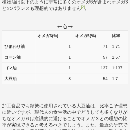
植物油は以下のように非常に多くのオメガ6が含まれオメガ3
[2]
とのバランスも理想的ではありません
。
オメガ3(%)
オメガ6(%)
比率
ひまわり油
1
71
1:71
コーン油
1
57
1:57
ゴマ油
1
137
1:137
大豆油
8
54
1:7
加工食品でも頻繁に使用されている大豆油は、比率こそ理想
に近いですが、現代人の食生活の中でどうしても多くなりが
ちなオメガ６は意識的に避けることでオメガ３との理想の比
率が実現できると考えるべきでしょう。また、最近の研究で