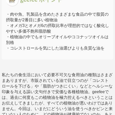
・肉や魚、乳製品を含めたさまざまな食品の中で脂質の
摂取量が2番目に多い植物油
・オメガ3とオメガ6の摂取比率が理想的ではなく酸化し
やすい多価不飽和脂肪酸
・植物油の中でもオリーブオイルやココナッツオイルは
別格
・コレストロールを気にした油選びよりも良質な油を
私たちの食生活において必要不可欠な食用油の種類はさまざ
まありますが、市販されている油で目立つのが「コレスト
ロールを下げる」や「脂肪がつきにくい」などとヘルシーな
印象を与える謳い文句付きで安価な各種植物油。geefeeで
は、過去に何度もこの植物油を極力控えるべきということは
お伝えしてきましたが、すべての植物油が悪いわけではあり
ません。今回は、いまだにどういう油を使うべきかピンと来
ていない人のために、どの植物油が健康的でないのか、あと