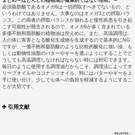
まとめ～ほとんどの植物油が健康的ではない理由。～
必須脂肪酸であるオメガ6は一切摂取すべきでないもの、と
いうわけではありません。大事なのはオメガ3との摂取バラ
ンス。この両者の摂取バランスが崩れると慢性疾患を引き起
こす可能性が懸念されるので、オメガ6が多く含まれている
多価不飽和脂肪酸の植物油は控えめに。また、高温調理は、
人の体に有害となる酸化生成物を生成するので基本的にNG
ですが、一価不飽和脂肪酸のような比較的酸化に強い油、も
しくは動物性油脂のバターやギーを選ぶようにすることでど
うしても高温調理しなければならない時には対応できます。
毎日のように使用する調理油だからこそ、調理法によってオ
リーブオイルやココナッツオイル、時にはバターやギーを上
手に使い分け、少しでも体への負担を軽減するようにするこ
とが大切です。
引用文献
- RELATED -