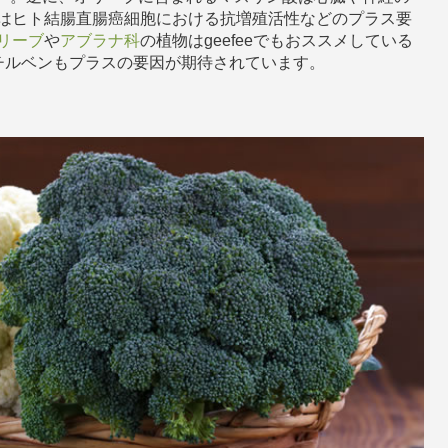
はヒト結腸直腸癌細胞における抗増殖活性などのプラス要
リーブ
や
アブラナ科
の植物はgeefeeでもおススメしている
チルベンもプラスの要因が期待されています。