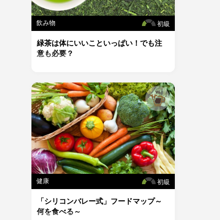
飲み物
初級
緑茶は体にいいこといっぱい！でも注
意も必要？
健康
初級
「シリコンバレー式」フードマップ～
何を食べる～