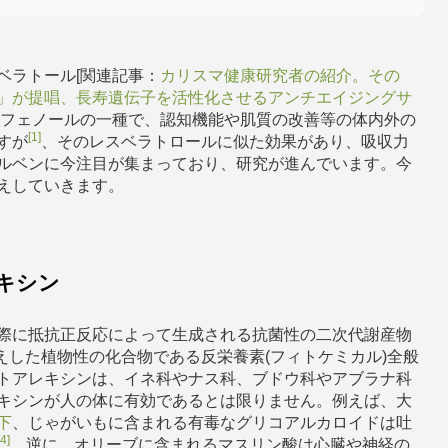
ベラトール[関連記事：
カリスマ健康研究者の紹介。その
」が提唱、長寿遺伝子を活性化させるアンチエイジングサ
リフェノールの一種で、認知機能や肌質の改善等の体内外の
[1]
すが
、そのレスベラトロールに似た効果があり、吸収力
ルベンに今注目が集まっており、研究が進んでいます。今
えしていきます。
キシン
際に抵抗正反応によって生成される抗菌性の二次代謝産物
えした植物性の化合物である反栄養素(フィトケミカル)全般
トアレキシンは、イネ科やナス科、ブドウ科やアブラナ科
キシンが人の体に有効であるとは限りません。例えば、大
下
、じゃがいもに含まれる有毒なグリコアルカロイドは吐
[4]
。逆に、オリーブに含まれるマスリン酸は心臓や神経の