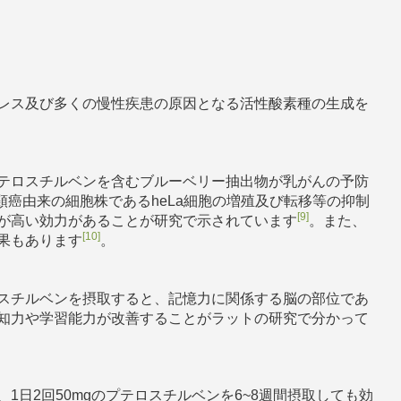
レス及び多くの慢性疾患の原因となる活性酸素種の生成を
テロスチルベンを含むブルーベリー抽出物が乳がんの予防
頸癌由来の細胞株であるheLa細胞の増殖及び転移等の抑制
[9]
が高い効力があることが研究で示されています
。また、
[10]
果もあります
。
スチルベンを摂取すると、記憶力に関係する脳の部位であ
知力や学習能力が改善することがラットの研究で分かって
1日2回50mgのプテロスチルベンを6~8週間摂取しても効