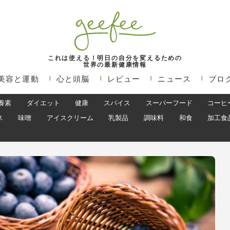
これは使える！明日の自分を変えるための
世界の最新健康情報
美容と運動
心と頭脳
レビュー
ニュース
ブロ
養素
ダイエット
健康
スパイス
スーパーフード
コーヒ
ス
味噌
アイスクリーム
乳製品
調味料
和食
加工食