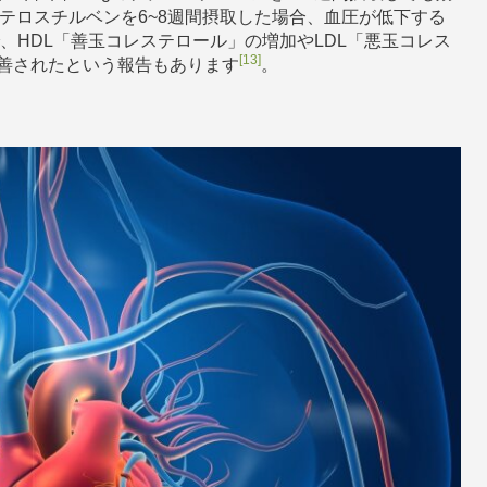
プテロスチルベンを6~8週間摂取した場合、血圧が低下する
、HDL「善玉コレステロール」の増加やLDL「悪玉コレス
[13]
善されたという報告もあります
。