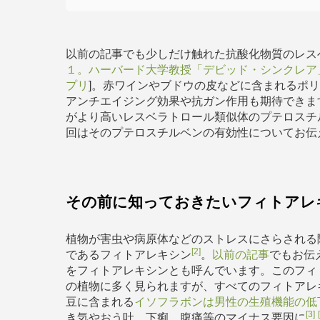
以前の記事でも少しだけ触れた抗酸化物質のレス
１。ハーバード大学教授「デビッド・シンクレア
プリ
]。赤ワインやブドウの皮などに含まれるポ
アンチエイジング効果や抗ガン作用も期待できま
がより高いレスベラトロール類似体のプテロスチ
回はそのプテロスチルベンの有効性についてお伝
その前に知っておきたいフィトアレ
植物が害虫や病原体などのストレスにさらされる
[2]
であるフィトアレキシン
。
以前の記事
でもお伝
をフィトアレキシンとも呼んでいます。このフィ
の植物に多く見られますが、すべてのフィトアレ
豆に含まれる
イソフラボンは男性の生殖機能の低
[3]
き気やおう吐、下痢、腹痛等のマイナス要因に