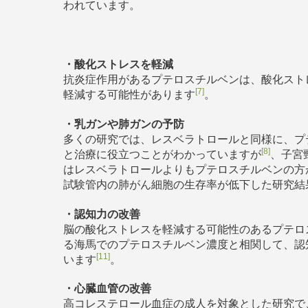
われています。
・酸化ストレスを軽減
抗炎症作用があるプテロスチルベンは、酸化スト
[7]
軽減する可能性があります
。
・乳ガンや肺ガンの予防
多くの研究では、レスベラトロールと同様に、プ
[8]
と治療に役立つことがわかっていますが
、子宮
はレスベラトロールよりもプテロスチルベンの方
試験管内の肺がん細胞の生存率が低下した研究結
・認知力の改善
脳の酸化ストレスを軽減する可能性のあるプテロ
る海馬でのプテロスチルベン濃度と相関して、認
[11]
います
。
・心臓血管の改善
高コレステロール血症の成人を対象とした研究で、