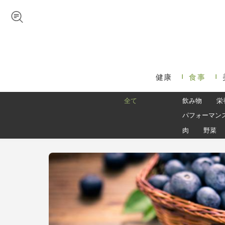
Skip to navigation
メインコンテンツに移動
健康
食事
メインメニュー
全て
飲み物
栄
パフォーマン
肉
野菜