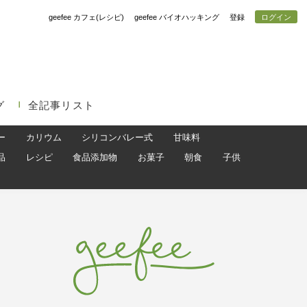
geefee カフェ(レシピ)
geefee バイオハッキング
登録
ログイン
グ
全記事リスト
ー
カリウム
シリコンバレー式
甘味料
品
レシピ
食品添加物
お菓子
朝食
子供