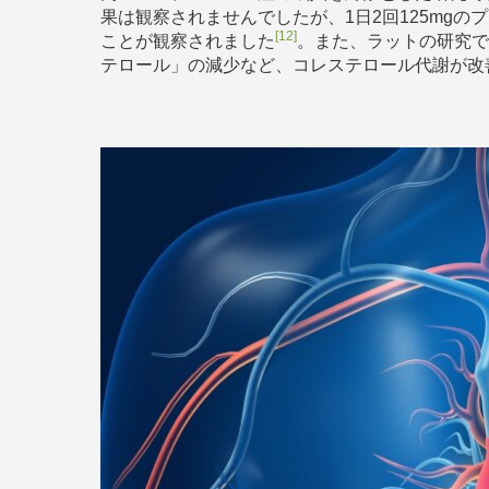
果は観察されませんでしたが、1日2回125mgの
[12]
ことが観察されました
。また、ラットの研究で
テロール」の減少など、コレステロール代謝が改