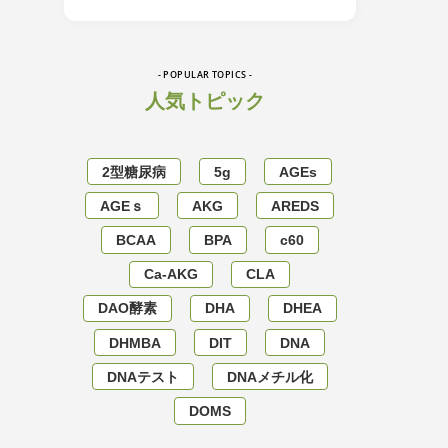
- POPULAR TOPICS -
人気トピック
2型糖尿病
5g
AGEs
AGEｓ
AKG
AREDS
BCAA
BPA
c60
Ca-AKG
CLA
DAO酵素
DHA
DHEA
DHMBA
DIT
DNA
DNAテスト
DNAメチル化
DOMS