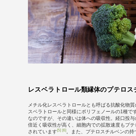
レスベラトロール類縁体のプテロス
メチル化レスベラトロールとも呼ばる抗酸化物質
スベラトロールと同様にポリフェノールの1種で
なのですが、その違いは体への吸収性。経口投与
倍近く吸収性が高く、細胞内での拡散速度もプテ
[5]
[6]
されています
。また、プテロスチルベンの持