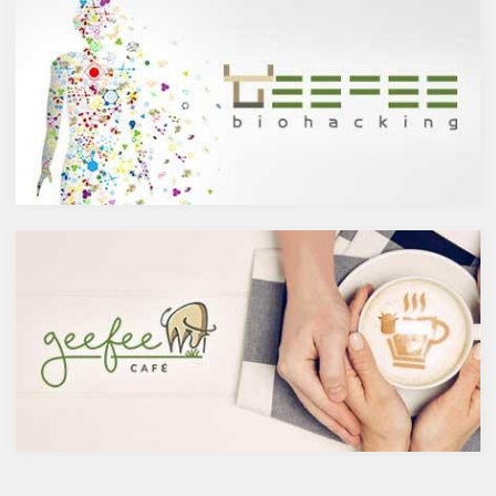
していきます。
醸造酒と蒸留酒の違いとは？
ケルセチンって何？
主にお酒は製造方法によって醸
人の体内で生成することができ
造酒と蒸留酒の2つと、香料や
ない植物化合物であるケルセチ
糖分、果実などを加えた混成酒
ンは、ブドウやリンゴなどの果
に分けられます。醸造酒は、果
物や、ブロッコリやトマト、タ
実や穀物のような糖分を含んだ
マネギなどの野菜、お蕎麦にも
原料を酵母によりアルコール発
含まれています。また、イチョ
酵させて造られたもの。蒸留酒
ウやセントジョーンズワートな
は、この発酵された醸造酒をさ
どのハーブやお茶にも含まれて
らに蒸留して作られたものでス
います。
ピリッツとも呼ばれます。醸造
免疫力を向上させる亜鉛の吸収
酒のアルコール度数は、アル
を助けるケルセチン
コール濃度が上がると酵母が死
免疫力を保つことは、コロナウ
滅するため16度～20度が限度
イルスの対策に限らず風邪やイ
で、蒸留酒は一般的には40度～
ンフルエンザなど、さまざまな
50度、最大で90度台のアルコー
疾患に対して人の体に有益な効
ルとなります。以下が主なお酒
果を与えます。その免疫システ
の醸造酒と蒸留酒の分類です。
ムを維持するのに重要な働きを
するのが亜鉛。