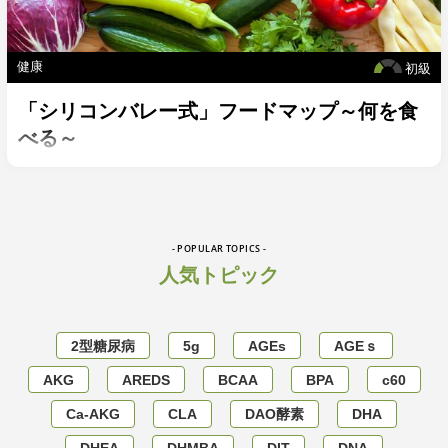
健康
初級
「シリコンバレー式」フードマップ～何を食
べる～
- POPULAR TOPICS -
人気トピック
2型糖尿病
5g
AGEs
AGEｓ
AKG
AREDS
BCAA
BPA
c60
Ca-AKG
CLA
DAO酵素
DHA