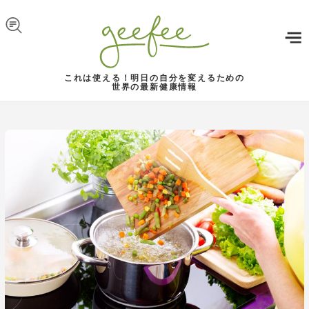
Skip to navigation
メインコンテンツに移動
これは使える！明日の自分を変えるための
世界の最新健康情報