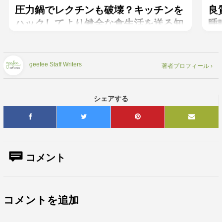
圧力鍋でレクチンも破壊？キッチンを
良
ハックしてより健全な食生活を送る知
睡
恵。
geefee Staff Writers
著者プロフィール ›
シェアする
コメント
コメントを追加