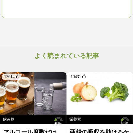
よく読まれている記事
13014 
10431 
飲み物
栄養素
初級
初級
アルコール度数だけ
亜鉛の吸収を助けるケ