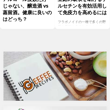
じゃない、醸造酒 vs
ルセチンを有効活用し
蒸留酒。健康に良いの
て免疫力を高めるには
はどっち？
フラボノイドの一種で多くの野
菜や果物に含まれるケルセチ
お酒を飲むこと自体が基本的に
ン。以前のgeefeeの記事「オメ
健康にはマイナスに働きます
ガ７のパルミトレイン酸も！美
が、どうせ飲むのであれば健康
と健康に良い成分が満載のシー
へのマイナスインパクトが少な
バックソーン」では、
いお酒を選びたいところ。焼酎
シーバックソーンの種や葉に含
やウォッカ等の蒸留酒は、度数
まれるケルセチンが、血中コレ
も高いため健康に悪そうなイ
ステロールを値を抑え心臓病の
メージで、ワインや日本酒など
リスクを軽減するということを
は何となくナチュラルな感じで
お伝えしましたが、ケルセチン
アルコール度数も低いのでそう
には抗菌抗ウィルス作用があり
悪くもなさそうなイメージです
ウイルスとの闘いを促進する可
が、実際のところどうなので
能性があると言われています。
しょうか？今回は、大きく分け
また、免疫力の維持に重要な働
て2種類あるお酒の製造方法
きを持つ亜鉛との相乗効果もあ
（醸造酒と蒸留酒）の違いに
ると考えられています。今回
よって健康に対してどのような
は、このケルセチンの健康効果
作用を与えるかにフォーカスし
と亜鉛との関連性にフォーカス
ていきます。