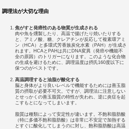
調理法が大切な理由
焦がすと発癌性のある物質が生成される
肉や魚を燻製したり、高温で揚げたり焼いたりする
と、アミノ酸、糖、クレアチンが反応して複素環アミ
ン（HCA）と多環式芳香族炭化水素（PAH）が生成さ
れます。HCAとPAHは共にDNA変異（発癌や機能不
全の原因）のトリガーになります。このような化合物
の生成を避けるために、調理温度は摂氏160度以下に
保つのがベストです。
高温調理すると油脂が酸化する
脳と身体がより良いレベルで機能するためには善玉脂
質の摂取が必要不可欠。ですが、調理法に注意しない
とせっかくの善玉脂質の特性が失われ、逆に炎症を起
こすもとになってしまいます。
脂質は種類によって安定性が違います。不飽和脂肪酸
（特に多価不飽和脂肪酸）は非常に不安定で加熱する
とすぐに酸化してしまうのに対し、飽和脂肪酸は高温