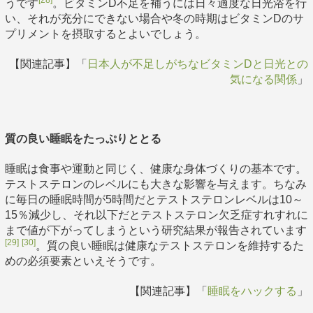
うです
。ビタミンD不足を補うには日々適度な日光浴を行
い、それが充分にできない場合や冬の時期はビタミンDのサ
プリメントを摂取するとよいでしょう。
【関連記事】「
日本人が不足しがちなビタミンDと日光との
気になる関係
」
質の良い睡眠をたっぷりととる
睡眠は食事や運動と同じく、健康な身体づくりの基本です。
テストステロンのレベルにも大きな影響を与えます。ちなみ
に毎日の睡眠時間が5時間だとテストステロンレベルは10～
15％減少し、それ以下だとテストステロン欠乏症すれすれに
まで値が下がってしまうという研究結果が報告されています
[29]
[30]
。質の良い睡眠は健康なテストステロンを維持するた
めの必須要素といえそうです。
【関連記事】「
睡眠をハックする
」