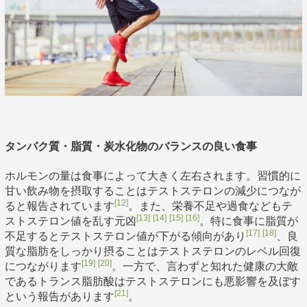
タンパク質・脂質・炭水化物のバランスの良い食事
ホルモンの量は食事によって大きく左右されます。習慣的に
甘い飲み物を摂取することはテストステロンの減少につなが
[12]
ると報告されています
。また、栄養不足や過食などもテ
[13]
[14]
[15]
[16]
ストステロン値を乱す元凶
。特に食事に脂質が
[17]
[18]
不足するとテストステロン値が下がる傾向があり
、良
質な脂肪をしっかり摂ることはテストステロンのレベル回復
[19]
[20]
につながります
。一方で、言わずと知れた健康の大敵
であるトランス脂肪酸はテストステロンにも悪影響を及ぼす
[21]
という報告があります
。