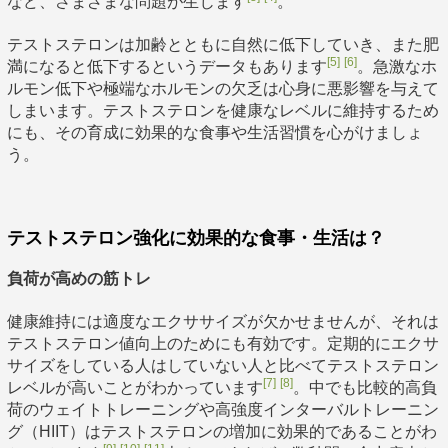
など、さまざまな問題が生じます
。
テストステロンは加齢とともに自然に低下していき、また肥
[5]
[6]
満になると低下するというデータもあります
。急激なホ
ルモン低下や極端なホルモンの欠乏は心身に悪影響を与えて
しまいます。テストステロンを健康なレベルに維持するため
にも、その育成に効果的な食事や生活習慣を心がけましょ
う。
テストステロン強化に効果的な食事・生活は？
負荷が高めの筋トレ
健康維持には適度なエクササイズが欠かせませんが、それは
テストステロン値向上のためにも有効です。定期的にエクサ
サイズをしている人はしていない人と比べてテストステロン
[7]
[8]
レベルが高いことがわかっています
。中でも比較的高負
荷のウェイトトレーニングや高強度インターバルトレーニン
グ（HIIT）はテストステロンの増加に効果的であることがわ