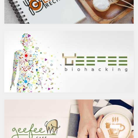
能性があると言われています。
しょうか？今回は、大きく分け
また、免疫力の維持に重要な働
て2種類あるお酒の製造方法
きを持つ亜鉛との相乗効果もあ
（醸造酒と蒸留酒）の違いに
ると考えられています。今回
よって健康に対してどのような
は、このケルセチンの健康効果
作用を与えるかにフォーカスし
と亜鉛との関連性にフォーカス
ていきます。
していきます。
醸造酒と蒸留酒の違いとは？
ケルセチンって何？
主にお酒は製造方法によって醸
人の体内で生成することができ
造酒と蒸留酒の2つと、香料や
ない植物化合物であるケルセチ
糖分、果実などを加えた混成酒
ンは、ブドウやリンゴなどの果
に分けられます。醸造酒は、果
物や、ブロッコリやトマト、タ
実や穀物のような糖分を含んだ
マネギなどの野菜、お蕎麦にも
原料を酵母によりアルコール発
含まれています。また、イチョ
酵させて造られたもの。蒸留酒
ウやセントジョーンズワートな
は、この発酵された醸造酒をさ
どのハーブやお茶にも含まれて
らに蒸留して作られたものでス
います。
ピリッツとも呼ばれます。醸造
免疫力を向上させる亜鉛の吸収
酒のアルコール度数は、アル
を助けるケルセチン
コール濃度が上がると酵母が死
免疫力を保つことは、コロナウ
滅するため16度～20度が限度
イルスの対策に限らず風邪やイ
で、蒸留酒は一般的には40度～
ンフルエンザなど、さまざまな
50度、最大で90度台のアルコー
疾患に対して人の体に有益な効
ルとなります。以下が主なお酒
果を与えます。その免疫システ
の醸造酒と蒸留酒の分類です。