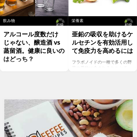
飲み物
栄養素
初級
初級
アルコール度数だけ
亜鉛の吸収を助けるケ
じゃない、醸造酒 vs
ルセチンを有効活用し
蒸留酒。健康に良いの
て免疫力を高めるには
はどっち？
フラボノイドの一種で多くの野
菜や果物に含まれるケルセチ
お酒を飲むこと自体が基本的に
ン。以前のgeefeeの記事「オメ
健康にはマイナスに働きます
ガ７のパルミトレイン酸も！美
が、どうせ飲むのであれば健康
と健康に良い成分が満載のシー
へのマイナスインパクトが少な
バックソーン」では、
いお酒を選びたいところ。焼酎
シーバックソーンの種や葉に含
やウォッカ等の蒸留酒は、度数
まれるケルセチンが、血中コレ
も高いため健康に悪そうなイ
ステロールを値を抑え心臓病の
メージで、ワインや日本酒など
リスクを軽減するということを
は何となくナチュラルな感じで
お伝えしましたが、ケルセチン
アルコール度数も低いのでそう
には抗菌抗ウィルス作用があり
悪くもなさそうなイメージです
ウイルスとの闘いを促進する可
が、実際のところどうなので