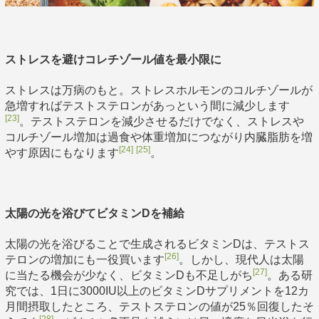
ストレスを避けコレチゾール値を最小限に
ストレスは万病のもと。ストレスホルモンのコルチゾールが
急増すればテストステロンがあっという間に減少します
[23]
。テストステロンを減少させるだけでなく、ストレスや
コルチゾール増加は過食や体重増加につながり内臓脂肪を増
[24]
[25]
やす原因にもなります
。
太陽の光を浴びてビタミンDを補給
太陽の光を浴びることで生成されるビタミンDは、テストス
[26]
テロンの増加にも一役買います
。しかし、現代人は太陽
[27]
に当たる機会が少なく、ビタミンDも不足しがち
。ある研
究では、1日に3000IU以上のビタミンDサプリメントを12カ
月間摂取したところ、テストステロンの値が25％回復したそ
[28]