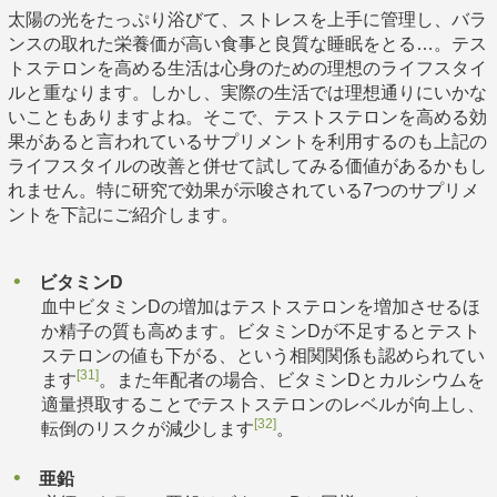
太陽の光をたっぷり浴びて、ストレスを上手に管理し、バラ
ンスの取れた栄養価が高い食事と良質な睡眠をとる…。テス
トステロンを高める生活は心身のための理想のライフスタイ
ルと重なります。しかし、実際の生活では理想通りにいかな
いこともありますよね。そこで、テストステロンを高める効
果があると言われているサプリメントを利用するのも上記の
ライフスタイルの改善と併せて試してみる価値があるかもし
れません。特に研究で効果が示唆されている7つのサプリメ
ントを下記にご紹介します。
ビタミンD
血中ビタミンDの増加はテストステロンを増加させるほ
か精子の質も高めます。ビタミンDが不足するとテスト
ステロンの値も下がる、という相関関係も認められてい
[31]
ます
。また年配者の場合、ビタミンDとカルシウムを
適量摂取することでテストステロンのレベルが向上し、
[32]
転倒のリスクが減少します
。
亜鉛