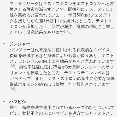
フェヌグリークはテストステロンをエストロゲンへと変
換させる酵素を減らすことで、間接的にテストステロン
値を高めると言われています。毎日500gのフェヌグリー
クを摂りながら週4日筋トレを続けたところ、テストス
テロンが増加した上、脂肪が減少。身体の強靭さも増し
[37]
たという研究結果があります
。
ジンジャー
ジンジャーは代替療法に使用される代表的なスパイス。
炎症を軽減するなど身体によい影響が多々あり、テスト
ステロンレベルの向上にも効果があると言われています
[38]
。男性不妊症に悩む75名が3カ月間ジンジャーのサプ
リメントを摂取したところ、テストステロンレベルは
17％アップ。また、テストステロンの産生に必要な黄体
形成ホルモンの値もほぼ倍増したと報告されています
[39]
。
ハマビシ
長年、植物療法で使用されているハーブのひとつがハマ
ビシ。勃起不全の人にハマビシを処方するとテストステ