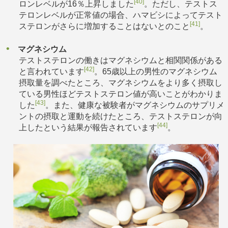
[40]
ロンレベルが16％上昇しました
。ただし、テストス
テロンレベルが正常値の場合、ハマビシによってテスト
[41]
ステロンがさらに増加することはないとのこと
。
マグネシウム
テストステロンの働きはマグネシウムと相関関係がある
[42]
と言われています
。65歳以上の男性のマグネシウム
摂取量を調べたところ、マグネシウムをより多く摂取し
ている男性ほどテストステロン値が高いことがわかりま
[43]
した
。また、健康な被験者がマグネシウムのサプリメ
ントの摂取と運動を続けたところ、テストステロンが向
[44]
上したという結果が報告されています
。