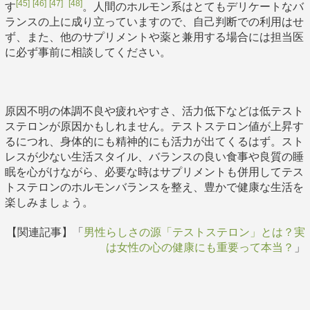
[45]
[46]
[47]
[48]
す
。人間のホルモン系はとてもデリケートなバ
ランスの上に成り立っていますので、自己判断での利用はせ
ず、また、他のサプリメントや薬と兼用する場合には担当医
に必ず事前に相談してください。
原因不明の体調不良や疲れやすさ、活力低下などは低テスト
ステロンが原因かもしれません。テストステロン値が上昇す
るにつれ、身体的にも精神的にも活力が出てくるはず。スト
レスが少ない生活スタイル、バランスの良い食事や良質の睡
眠を心がけながら、必要な時はサプリメントも併用してテス
トステロンのホルモンバランスを整え、豊かで健康な生活を
楽しみましょう。
【関連記事】「
男性らしさの源「テストステロン」とは？実
は女性の心の健康にも重要って本当？
」