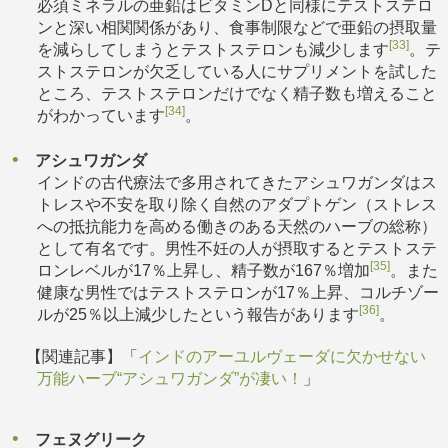
必須ミネラルの亜鉛はビタミンDと同様にテストステロ
ンと深い相関関係があり、食事制限などで亜鉛の摂取量
[33]
を減らしてしまうとテストステロンも減少します
。テ
ストステロンが欠乏している人にサプリメントを試した
ところ、テストステロンだけでなく精子数も増えること
[34]
がわかっています
。
アシュワガンダ
インドの古代療法で多用されてきたアシュワガンダはス
トレスや不安を取り除く自然のアダプトゲン（ストレス
への抵抗能力を高める働きのある天然のハーブの総称）
として有名です。男性不妊の人が摂取するとテストステ
[35]
ロンレベルが17％上昇し、精子数が167％増加
。また
健康な男性ではテストステロンが17％上昇、コルチゾー
[36]
ルが25％以上減少したという報告があります
。
【関連記事】「
インドのアーユルヴェーダに欠かせない
万能ハーブ“アシュワガンダ”が凄い！
」
フェヌグリーク