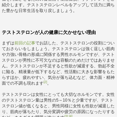
紹介します。テストステロンレベルをアップして活力に満ち
た豊かな日常生活を取り戻しましょう。
テストステロンが人の健康に欠かせない理由
まずは
前回の記事
でお話した、テストステロンの役割につい
ておさらいをしましょう。テストステロンは強く逞しい筋肉
や力強い骨格の形成に関係する男性ホルモンですが、テスト
ステロンが男性に不可欠なのは容貌のためだけではありませ
ん。テストステロンが不足すると性欲が減退する、勃起不全
に陥る、精液量が低下するなど、性活動に大きな影響をもた
らすほか、疲れやすい、気分が落ち込むなど、体力面・精神
[2]
面での不調も現れます
。
テストステロンは女性にとっても大切なホルモンです。女性
のテストステロン量は男性の5～10％と少量ですが、テスト
ステロン値が低くなると、男性同様に女性も性欲が減退した
り、筋肉が落ちたり、気分変調や疲労の原因になったりする
[3]
[4]