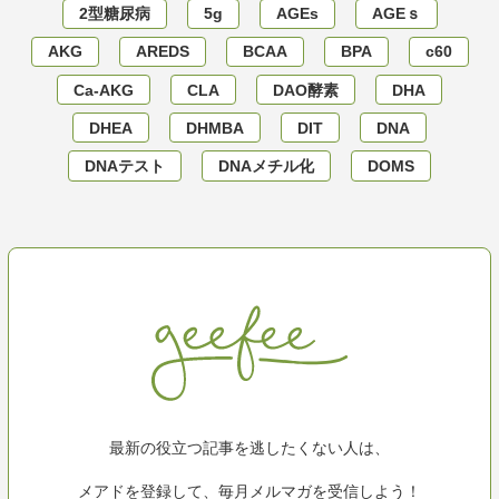
2型糖尿病
5g
AGEs
AGEｓ
AKG
AREDS
BCAA
BPA
c60
Ca-AKG
CLA
DAO酵素
DHA
DHEA
DHMBA
DIT
DNA
DNAテスト
DNAメチル化
DOMS
最新の役立つ記事を逃したくない人は、
メアドを登録して、毎月メルマガを受信しよう！