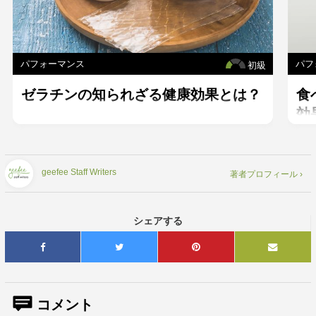
パフォーマンス
パフ
初級
ゼラチンの知られざる健康効果とは？
食
効
を
geefee Staff Writers
著者プロフィール ›
シェアする
コメント