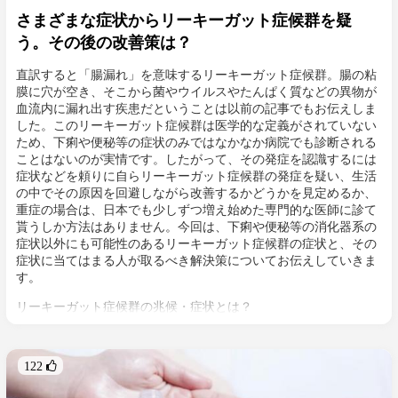
さまざまな症状からリーキーガット症候群を疑
う。その後の改善策は？
直訳すると「腸漏れ」を意味するリーキーガット症候群。腸の粘
膜に穴が空き、そこから菌やウイルスやたんぱく質などの異物が
血流内に漏れ出す疾患だということは以前の記事でもお伝えしま
した。このリーキーガット症候群は医学的な定義がされていない
ため、下痢や便秘等の症状のみではなかなか病院でも診断される
ことはないのが実情です。したがって、その発症を認識するには
症状などを頼りに自らリーキーガット症候群の発症を疑い、生活
の中でその原因を回避しながら改善するかどうかを見定めるか、
重症の場合は、日本でも少しずつ増え始めた専門的な医師に診て
貰うしか方法はありません。今回は、下痢や便秘等の消化器系の
症状以外にも可能性のあるリーキーガット症候群の症状と、その
症状に当てはまる人が取るべき解決策についてお伝えしていきま
す。
リーキーガット症候群の兆候・症状とは？
腸の透過性が増すことでさまざまな症状が発生・悪化するのが
リーキーガット症候群で、主な症状は腹部膨満、ガス、下痢、過
敏性腸症候群（IBS）などの胃腸の問題が多いパターン[1]。しか
122 
し、腸は、消化をはじめ脳や代謝、免疫系、ホルモン系などさま
ざまな体の機能と関連性があるため、腸の疾患だからと言って胃