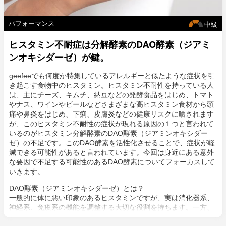
パフォーマンス
中級
ヒスタミン不耐症は分解酵素のDAO酵素（ジアミ
ンオキシダーゼ）が鍵。
geefeeでも何度か特集しているアレルギーと似たような症状を引
き起こす食物中のヒスタミン。ヒスタミン不耐性を持っている人
は、主にチーズ、キムチ、納豆などの発酵食品をはじめ、トマト
やナス、ワインやビールなどさまざまな高ヒスタミン食材から頭
痛や鼻炎をはじめ、下痢、皮膚炎などの健康リスクに晒されます
が、このヒスタミン不耐性の症状が現れる原因の１つと言われて
いるのがヒスタミン分解酵素のDAO酵素（ジアミンオキシダー
ゼ）の不足です。このDAO酵素を活性化させることで、症状が軽
減できる可能性があると言われています。今回は身近にある意外
な要因で不足する可能性のあるDAO酵素についてフォーカスして
いきます。
DAO酵素（ジアミンオキシダーゼ）とは？
一般的に体に悪い印象のあるヒスタミンですが、実は消化器系、
神経系、免疫系の機能を調整する大切な役割を持ちます。一方、
高ヒスタミン食などの摂取により体内で蓄積されたヒスタミンと