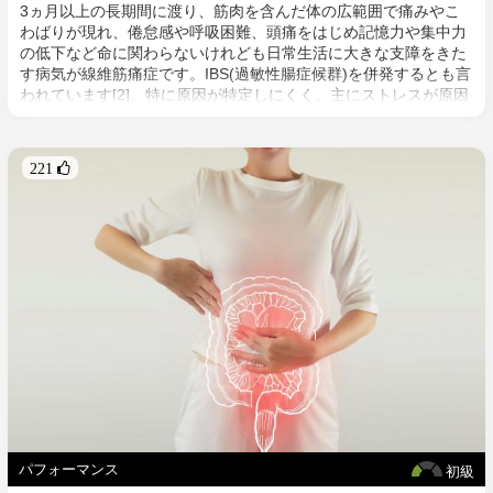
3ヵ月以上の長期間に渡り、筋肉を含んだ体の広範囲で痛みやこ
わばりが現れ、倦怠感や呼吸困難、頭痛をはじめ記憶力や集中力
の低下など命に関わらないけれども日常生活に大きな支障をきた
す病気が線維筋痛症です。IBS(過敏性腸症候群)を併発するとも言
われています[2]。特に原因が特定しにくく、主にストレスが原因
と診断されがちですが、その症状のメカニズムは脳内の神経伝達
物質などの化学物質の変化、あるいは脳内の中枢神経系ミクログ
リアが活性化した状態により痛みを伝達する脳や脊髄の中枢神経
221 
系に炎症のような何かしらの問題が発生していることによる可能
性などが報告されています[3][4]。
パフォーマンス
初級