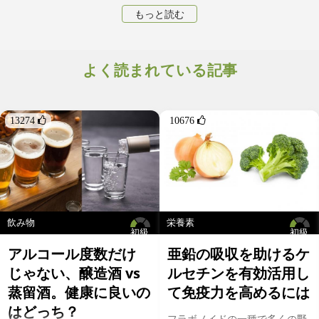
そのヒスタミンの分解のバランスが崩れることでヒスタミン不耐
もっと読む
性の症状が引き起こされます。このヒスタミンの分解を担うのが
ヒスタミン分解酵素のDAO酵素です。よって、体内でのヒスタミ
ンの蓄積、もしくは、DAO酵素の不足がヒスタミン不耐症の要因
となっている可能性が指摘されています[1]。発酵食品などの高ヒ
よく読まれている記事
スタミン食を避けることだけではなく(詳しい食品は以前の記事を
参照)、DAO酵素を阻害する食品も避けることで、ヒスタミンの
分解を促進できると言われています。
13274 
10676 
飲み物
栄養素
初級
初級
アルコール度数だけ
亜鉛の吸収を助けるケ
じゃない、醸造酒 vs
ルセチンを有効活用し
蒸留酒。健康に良いの
て免疫力を高めるには
はどっち？