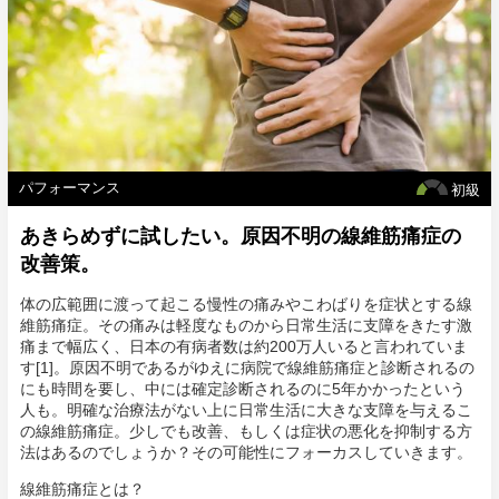
パフォーマンス
初級
あきらめずに試したい。原因不明の線維筋痛症の
改善策。
体の広範囲に渡って起こる慢性の痛みやこわばりを症状とする線
維筋痛症。その痛みは軽度なものから日常生活に支障をきたす激
痛まで幅広く、日本の有病者数は約200万人いると言われていま
す[1]。原因不明であるがゆえに病院で線維筋痛症と診断されるの
にも時間を要し、中には確定診断されるのに5年かかったという
人も。明確な治療法がない上に日常生活に大きな支障を与えるこ
の線維筋痛症。少しでも改善、もしくは症状の悪化を抑制する方
法はあるのでしょうか？その可能性にフォーカスしていきます。
線維筋痛症とは？