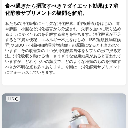
食べ過ぎたら摂取すべき？ダイエット効果は？消
化酵素サプリメントの疑問を解消。
私たちの消化吸収に不可欠な消化酵素。腔内(唾液)をはじめ、胃
や膵臓、小腸など消化器官から分泌され、栄養を血中に取り込め
るように食べたものを分解する働きを持ちます。消化酵素が不足
すると下痢や便秘、エネルギー不足をはじめ、IBS(過敏性腸症候
群)やSIBO（小腸内細菌異常増殖症）の原因になるとも言われて
います。その改善策の１つが消化酵素自体をサプリの形で摂る方
法。消化吸収を助ける他、さまざまな健康効果があると言われて
いますが、どれくらいの頻度で、どのような種類のものを摂取す
べきか不明な点も多々あります。今回は、消化酵素サプリメント
にフォーカスしていきます。
116 