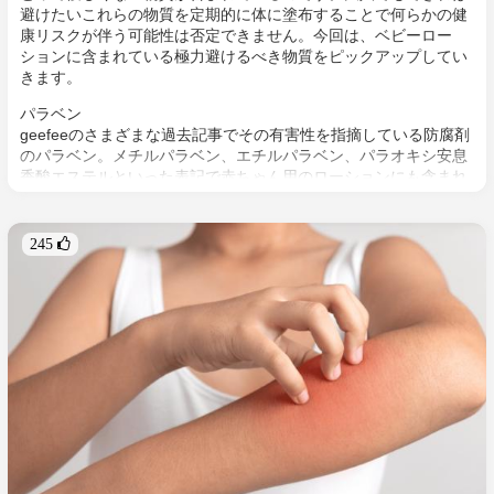
避けたいこれらの物質を定期的に体に塗布することで何らかの健
康リスクが伴う可能性は否定できません。今回は、ベビーロー
ションに含まれている極力避けるべき物質をピックアップしてい
きます。
パラベン
geefeeのさまざまな過去記事でその有害性を指摘している防腐剤
のパラベン。メチルパラベン、エチルパラベン、パラオキシ安息
香酸エステルといった表記で赤ちゃん用のローションにも含まれ
ていることが多々あります。このパラベンは急性毒性はなく一般
的には安全と言われていますが、免疫力の低下や代謝異常などの
さまざまな健康リスクに関与していると言われている環境ホルモ
245 
ン(内分泌かく乱物質)。大人ですら悪影響を受ける可能性のある
物質ですので、子供に晒すのは論外と言えるでしょう。特にこう
いった安価な商品に含まれている傾向があります。