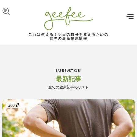
Skip to navigation
メインコンテンツに移動
これは使える！明日の自分を変えるための
世界の最新健康情報
- LATEST ARTICLES -
最新記事
全ての健康記事のリスト
208 