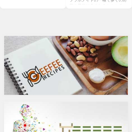
フラボノイドの一種で多くの野
菜や果物に含まれるケルセチ
お酒を飲むこと自体が基本的に
ン。以前のgeefeeの記事「オメ
健康にはマイナスに働きます
ガ７のパルミトレイン酸も！美
が、どうせ飲むのであれば健康
と健康に良い成分が満載のシー
へのマイナスインパクトが少な
バックソーン」では、
いお酒を選びたいところ。焼酎
シーバックソーンの種や葉に含
やウォッカ等の蒸留酒は、度数
まれるケルセチンが、血中コレ
も高いため健康に悪そうなイ
ステロールを値を抑え心臓病の
メージで、ワインや日本酒など
リスクを軽減するということを
は何となくナチュラルな感じで
お伝えしましたが、ケルセチン
アルコール度数も低いのでそう
には抗菌抗ウィルス作用があり
悪くもなさそうなイメージです
ウイルスとの闘いを促進する可
が、実際のところどうなので
能性があると言われています。
しょうか？今回は、大きく分け
また、免疫力の維持に重要な働
て2種類あるお酒の製造方法
きを持つ亜鉛との相乗効果もあ
（醸造酒と蒸留酒）の違いに
ると考えられています。今回
よって健康に対してどのような
は、このケルセチンの健康効果
作用を与えるかにフォーカスし
と亜鉛との関連性にフォーカス
ていきます。
していきます。
醸造酒と蒸留酒の違いとは？
ケルセチンって何？
主にお酒は製造方法によって醸
人の体内で生成することができ
造酒と蒸留酒の2つと、香料や
ない植物化合物であるケルセチ
糖分、果実などを加えた混成酒
ンは、ブドウやリンゴなどの果
に分けられます。醸造酒は、果