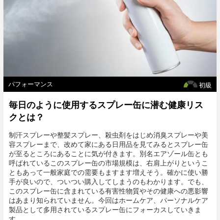
パフォーマンス
初級
毎日のように使用するスプレー缶に潜む健康リス
クとは？
制汗スプレーや整髪スプレー、殺虫剤をはじめ消臭スプレーや美
容スプレーまで、改めて家にある日用品を見てみるとスプレー缶
が至るところにあることに気が付きます。別名エアゾール缶とも
呼ばれているこのスプレー缶の市場規模は、右肩上がりというこ
ともあって一般家庭での需要もますます増えそう。確かに使い勝
手が良いので、ついつい購入してしまうのもわかります。でも、
このスプレー缶に含まれている有害性物質やその健康への悪影響
はあまり知られていません。今回はホームケア、パーソナルケア
製品として多用されているスプレー缶にフォーカスしていきま
す。