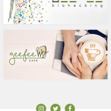
物や、ブロッコリやトマト、タ
実や穀物のような糖分を含んだ
マネギなどの野菜、お蕎麦にも
原料を酵母によりアルコール発
含まれています。また、イチョ
酵させて造られたもの。蒸留酒
ウやセントジョーンズワートな
は、この発酵された醸造酒をさ
どのハーブやお茶にも含まれて
らに蒸留して作られたものでス
います。
ピリッツとも呼ばれます。醸造
免疫力を向上させる亜鉛の吸収
酒のアルコール度数は、アル
を助けるケルセチン
コール濃度が上がると酵母が死
免疫力を保つことは、コロナウ
滅するため16度～20度が限度
イルスの対策に限らず風邪やイ
で、蒸留酒は一般的には40度～
ンフルエンザなど、さまざまな
50度、最大で90度台のアルコー
疾患に対して人の体に有益な効
ルとなります。以下が主なお酒
果を与えます。その免疫システ
の醸造酒と蒸留酒の分類です。
ムを維持するのに重要な働きを
するのが亜鉛。