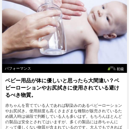
腸だけの問題とは限らないのです。以下のような多岐に渡る症状
や兆候も発症の判断基準とする必要があります。
パフォーマンス
初級
ベビー用品が体に優しいと思ったら大間違い？ベ
ビーローションやお尻拭きに使用されている避け
るべき物質。
赤ちゃんを育てている人であれば馴染みのあるベビーローション
やお尻拭き。使用頻度も高くさまざまな種類が販売されているた
め購入時は値段で判断している人も多いはず。もちろんほとんど
の製品は安全とされてはいますが、多くの製品には赤ちゃんに
とって優しくない物質が含まれているのです。大人でもできれば