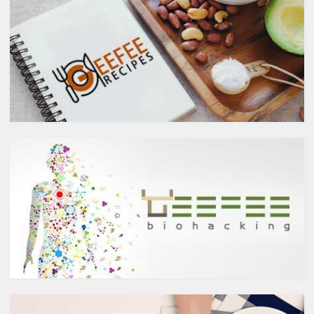
ステロールを値を抑え心臓病の
メージで、ワインや日本酒など
リスクを軽減するということを
は何となくナチュラルな感じで
お伝えしましたが、ケルセチン
アルコール度数も低いのでそう
には抗菌抗ウィルス作用があり
悪くもなさそうなイメージです
ウイルスとの闘いを促進する可
が、実際のところどうなので
能性があると言われています。
しょうか？今回は、大きく分け
また、免疫力の維持に重要な働
て2種類あるお酒の製造方法
きを持つ亜鉛との相乗効果もあ
（醸造酒と蒸留酒）の違いに
ると考えられています。今回
よって健康に対してどのような
は、このケルセチンの健康効果
作用を与えるかにフォーカスし
と亜鉛との関連性にフォーカス
ていきます。
していきます。
醸造酒と蒸留酒の違いとは？
ケルセチンって何？
主にお酒は製造方法によって醸
人の体内で生成することができ
造酒と蒸留酒の2つと、香料や
ない植物化合物であるケルセチ
糖分、果実などを加えた混成酒
ンは、ブドウやリンゴなどの果
に分けられます。醸造酒は、果
物や、ブロッコリやトマト、タ
実や穀物のような糖分を含んだ
マネギなどの野菜、お蕎麦にも
原料を酵母によりアルコール発
含まれています。また、イチョ
酵させて造られたもの。蒸留酒
ウやセントジョーンズワートな
は、この発酵された醸造酒をさ
どのハーブやお茶にも含まれて
らに蒸留して作られたものでス
います。
ピリッツとも呼ばれます。醸造
免疫力を向上させる亜鉛の吸収
酒のアルコール度数は、アル
を助けるケルセチン