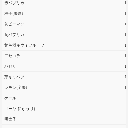
赤パプリカ
1
柚子(果皮)
1
黄ピーマン
1
黄パプリカ
1
黄色種キウイフルーツ
1
アセロラ
1
パセリ
1
芽キャベツ
1
レモン(全果)
1
ケール
ゴーヤ(にがうり)
明太子