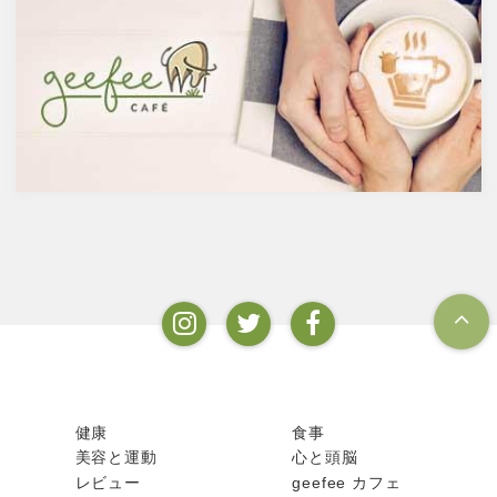
コール濃度が上がると酵母が死
免疫力を保つことは、コロナウ
滅するため16度～20度が限度
イルスの対策に限らず風邪やイ
で、蒸留酒は一般的には40度～
ンフルエンザなど、さまざまな
50度、最大で90度台のアルコー
疾患に対して人の体に有益な効
ルとなります。以下が主なお酒
果を与えます。その免疫システ
の醸造酒と蒸留酒の分類です。
ムを維持するのに重要な働きを
するのが亜鉛。
健康
食事
美容と運動
心と頭脳
レビュー
geefee カフェ