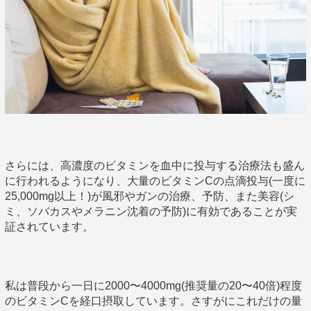
さらには、高濃度のビタミンを血中に投与する治療法も盛ん
に行われるようになり、大量のビタミンCの点滴投与(一度に
25,000mg以上！)が風邪やガンの治療、予防、また美容(シ
ミ、ソバカスやメラニン沈着の予防)に有効であることが実
証されています。
私は普段から一日に2000〜4000mg(推奨量の20〜40倍)程度
のビタミンCを経口摂取しています。さすがにこれだけの量