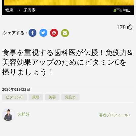
健康
›
栄養素
初級
178 
シェアする ›
食事を重視する歯科医が伝授！免疫力&
美容効果アップのためにビタミンCを
摂りましょう！
2020年01月22日
ビタミンC
風邪
美容
免疫力
久野 淳
著者プロフィール ›