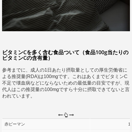
ビタミンCを多く含む食品ついて（食品100g当たりの
ビタミンCの含有量）
参考までに、成人の1日あたり摂取量としての厚生労働省に
よる推奨量(RDA)は100mgです。これはあくまでビタミンC
不足で壊血病などにならないための最低量の目安ですが、現
代人はこの推奨量の100mgですら十分に摂取できてないと言
われています。
赤ピーマン
1