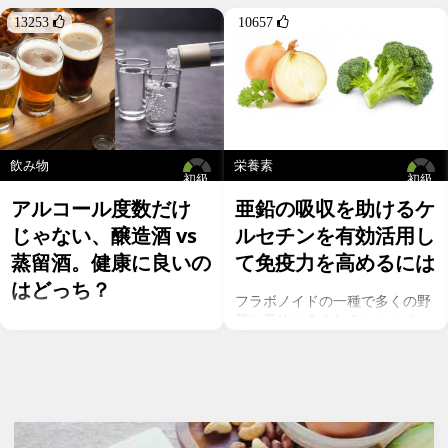
13253 
10657 
飲み物
栄養素
初級
初級
アルコール度数だけ
亜鉛の吸収を助けるケ
じゃない、醸造酒 vs
ルセチンを有効活用し
蒸留酒。健康に良いの
て免疫力を高めるには
はどっち？
フラボノイドの一種で多くの野
菜や果物に含まれるケルセチ
お酒を飲むこと自体が基本的に
ン。以前のgeefeeの記事「オメ
健康にはマイナスに働きます
ガ７のパルミトレイン酸も！美
が、どうせ飲むのであれば健康
と健康に良い成分が満載のシー
へのマイナスインパクトが少な
バックソーン」では、
いお酒を選びたいところ。焼酎
シーバックソーンの種や葉に含
やウォッカ等の蒸留酒は、度数
まれるケルセチンが、血中コレ
も高いため健康に悪そうなイ