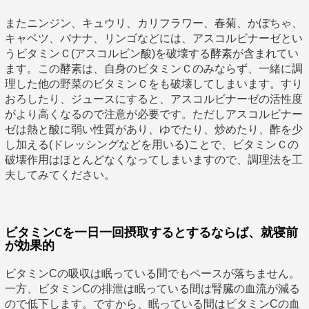
またニンジン、キュウリ、カリフラワー、春菊、かぼちゃ、
キャベツ、バナナ、リンゴなどには、アスコルビナーゼとい
うビタミンＣ(アスコルビン酸)を破壊する酵素が含まれてい
ます。この酵素は、自身のビタミンＣのみならず、一緒に調
理した他の野菜のビタミンＣをも破壊してしまいます。すり
おろしたり、ジュースにすると、アスコルビナーゼの活性度
がより高くなるので注意が必要です。ただしアスコルビナー
ゼは熱と酸に弱い性質があり、ゆでたり、炒めたり、酢を少
し加える(ドレッシングなどを用いる)ことで、ビタミンＣの
破壊作用はほとんどなくなってしまいますので、調理法を工
夫してみてください。
ビタミンCを一日一回摂取するとするならば、就寝前
が効果的
ビタミンCの吸収は眠っている間でもペースが落ちません。
一方、ビタミンCの排泄は眠っている間は腎臓の血流が減る
ので低下します。ですから、眠っている間はビタミンCの血