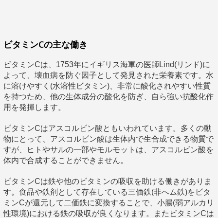
ビタミンCの主な働き
ビタミンCは、1753年にイギリス海軍の医師Lind(リンド)に
よって、壊血病を防ぐ因子として発見された栄養素です。水
に溶けやすく(水溶性ビタミン)、非常に酸化されやすい性質
を持つため、他の生体成分の酸化を防ぎ、自ら強い抗酸化作
用を発揮します。
ビタミンCはアスコルビン酸ともいわれています。多くの動
物にとって、アスコルビン酸は生体内で生合成できる物質で
すが、ヒトやサルの一部やモルモットは、アスコルビン酸を
体内で合成することができません。
ビタミンCは鉄や他のビタミンの吸収を助ける働きがありま
す。食品や鉄剤として存在している三価鉄(非へム鉄)をビタ
ミンCが還元して二価鉄に変換することで、小腸(弱アルカリ
性環境)における鉄の吸収が良くなります。またビタミンCは