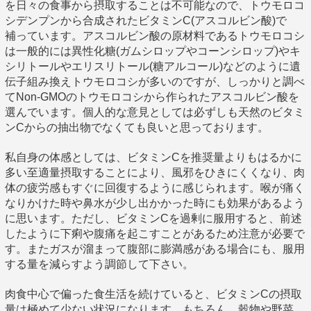
を日々の食事から摂取することは不可能なので、トウモロコ
シデンプンから合成されたビタミンC(アスコルビン酸)で
補っています。アスコルビン酸の原材料であるトウモロコシ
は一般的には異性化糖(ガムシロップやコーンシロップ)やキ
シリトールやエリスリトール(糖アルコール)などのように遺
伝子組み換えトウモロコシが多いのですが、しっかりと調べ
てNon-GMOのトウモロコシから作られたアスコルビン酸を
選んでいます。個人的な意見としては必ずしも天然のビタミ
ンCからの抽出物でなくても良いと思っております。
私自身の体感としては、ビタミンCを推奨量よりもはるかに
多い至適量摂取することにより、風邪をひきにくくなり、肉
体の疲労感もすぐに回復するように感じられます。喉が痛く
なりかけた時や鼻水が少し出かかった時にも効果があるよう
に思います。ただし、ビタミンCを過剰に服用すると、前述
したように下痢や腹痛を起こすことがあるため注意が必要で
す。またガスが溜まって腹部に膨満感がある場合にも、服用
する量を減らすよう調節して下さい。
肉食中心で偏った食生活を続けていると、ビタミンCの摂取
量は極めて少ない状況になります。もちろん、穀物や野菜、