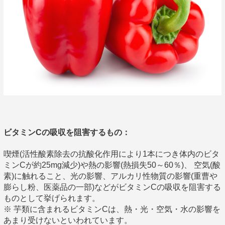
ビタミンCの吸収を阻害するもの：
喫煙(活性酸素除去の抗酸化作用により1本につき体内のビタ
ミンCが約25mg減少)や熱の影響(熱損失50～60％)、 空気(酸
素)に触れること、光の影響、アルカリ性物質の影響(重曹や
膨らし粉、医薬品の一部)などがビタミンCの吸収を阻害する
ものとして挙げられます。
※ 芋類に含まれるビタミンCは、熱・光・空気・水の影響を
あまり受けないといわれています。