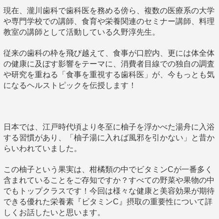
現在、瀧川歯科で歯科医を務める傍ら、複数の医療系の大学
や専門学校での講師、食育や栄養関連のセミナー講師、料理
教室の講師として活動している久野淳先生。
従来の歯科の枠を飛び越えて、食事が口腔内、更には体全体
の健康に及ぼす影響をテーマに、消費者目線での独自の調査
や研究を重ねる「食事を重視する歯科医」が、今もっとも気
になるヘルストピックを伝授します！
日本では、江戸時代頃より冬至に柚子を浮かべた湯舟に入浴
する習慣があり、「柚子湯に入れば風邪を引かない」と昔か
らいわれていました。
この柚子という果実は、柑橘類の中でビタミンCが一番多く
含まれていることをご存知ですか？すべての野菜や果物の中
でもトップクラスです！今回は様々な健康と美容効果が期待
できる優れた栄養素『ビタミンC』摂取の重要性について詳
しくお話したいと思います。