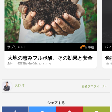
サプリメント
パフ
中級
大地の恵みフルボ酸。その効果と安全
免
性、摂取方法とは？
ま
ン
久野 淳
著者プロフィール ›
シェアする