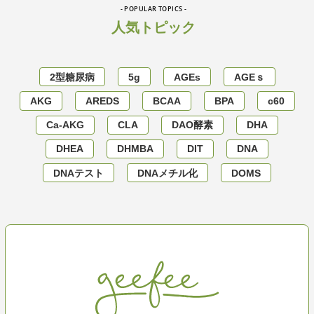
- POPULAR TOPICS -
人気トピック
2型糖尿病
5g
AGEs
AGEｓ
AKG
AREDS
BCAA
BPA
c60
Ca-AKG
CLA
DAO酵素
DHA
DHEA
DHMBA
DIT
DNA
DNAテスト
DNAメチル化
DOMS