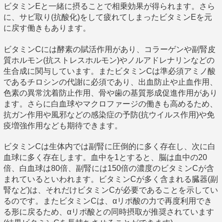
ビタミンEと一緒に摂ることで相乗効果が得られます。さら
に、サビ取り(抗酸化)をして疲れてしまったビタミンEを元
に戻す働きもあります。
ビタミンCには酵素の賦活作用があり、コラーゲンや副腎皮
質ホルモン(抗ストレスホルモン)やノルアドレナリンなどの
生合成に関与しています。またビタミンCは準必須アミノ酸
であるチロシンの代謝に必須であり、出血防止や止血作用、
色素の異常沈着防止作用、骨や歯の基質形成促進作用があり
ます。さらに白血球やマクロファージの働きも高めるため、
抗ガン作用や風邪などの感染症の予防(抗ウイルス作用)や免
疫増強作用なども期待できます。
ビタミンCは生体内では副腎に圧倒的に多く存在し、次に白
血球に多く存在します。血中を1とすると、脳は血中の20
倍、白血球は80倍、副腎には150倍の濃度のビタミンCが含
まれているといわれます。ビタミンCが多く含まれる臓器(副
腎など)は、それだけビタミンCが必要であることを示してい
るのです。またビタミンCは、αリポ酸の力で再度利用でき
る形に戻るため、αリポ酸との同時摂取が推奨されています