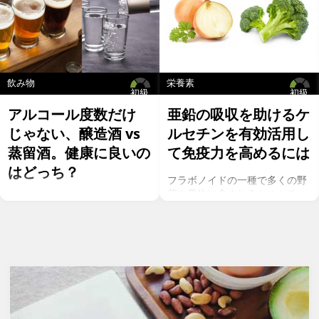
飲み物
栄養素
初級
初級
アルコール度数だけ
亜鉛の吸収を助けるケ
じゃない、醸造酒 vs
ルセチンを有効活用し
蒸留酒。健康に良いの
て免疫力を高めるには
はどっち？
フラボノイドの一種で多くの野
菜や果物に含まれるケルセチ
お酒を飲むこと自体が基本的に
ン。以前のgeefeeの記事「オメ
健康にはマイナスに働きます
ガ７のパルミトレイン酸も！美
が、どうせ飲むのであれば健康
と健康に良い成分が満載のシー
へのマイナスインパクトが少な
バックソーン」では、
いお酒を選びたいところ。焼酎
シーバックソーンの種や葉に含
やウォッカ等の蒸留酒は、度数
まれるケルセチンが、血中コレ
も高いため健康に悪そうなイ
ステロールを値を抑え心臓病の
メージで、ワインや日本酒など
リスクを軽減するということを
は何となくナチュラルな感じで
お伝えしましたが、ケルセチン