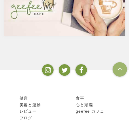
ンフルエンザなど、さまざまな
50度、最大で90度台のアルコー
疾患に対して人の体に有益な効
ルとなります。以下が主なお酒
果を与えます。その免疫システ
の醸造酒と蒸留酒の分類です。
ムを維持するのに重要な働きを
するのが亜鉛。
健康
食事
美容と運動
心と頭脳
レビュー
geefee カフェ
ブログ