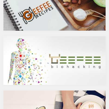
アルコール度数も低いのでそう
には抗菌抗ウィルス作用があり
悪くもなさそうなイメージです
ウイルスとの闘いを促進する可
が、実際のところどうなので
能性があると言われています。
しょうか？今回は、大きく分け
また、免疫力の維持に重要な働
て2種類あるお酒の製造方法
きを持つ亜鉛との相乗効果もあ
（醸造酒と蒸留酒）の違いに
ると考えられています。今回
よって健康に対してどのような
は、このケルセチンの健康効果
作用を与えるかにフォーカスし
と亜鉛との関連性にフォーカス
ていきます。
していきます。
醸造酒と蒸留酒の違いとは？
ケルセチンって何？
主にお酒は製造方法によって醸
人の体内で生成することができ
造酒と蒸留酒の2つと、香料や
ない植物化合物であるケルセチ
糖分、果実などを加えた混成酒
ンは、ブドウやリンゴなどの果
に分けられます。醸造酒は、果
物や、ブロッコリやトマト、タ
実や穀物のような糖分を含んだ
マネギなどの野菜、お蕎麦にも
原料を酵母によりアルコール発
含まれています。また、イチョ
酵させて造られたもの。蒸留酒
ウやセントジョーンズワートな
は、この発酵された醸造酒をさ
どのハーブやお茶にも含まれて
らに蒸留して作られたものでス
います。
ピリッツとも呼ばれます。醸造
免疫力を向上させる亜鉛の吸収
酒のアルコール度数は、アル
を助けるケルセチン
コール濃度が上がると酵母が死
免疫力を保つことは、コロナウ
滅するため16度～20度が限度
イルスの対策に限らず風邪やイ
で、蒸留酒は一般的には40度～