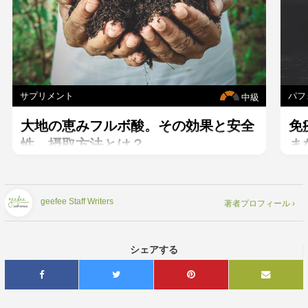
サプリメント
パフ
中級
大地の恵みフルボ酸。その効果と安全
免
性、摂取方法とは？
ま
ン
geefee Staff Writers
著者プロフィール ›
シェアする