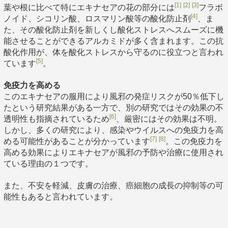
[1]
[2]
[3]
葉や根に比べて特にエキナセアの花の部分には
フラボ
[4]
ノイド、シコリン酸、ロスマリン酸等の酸化防止剤
、ま
た、その酸化防止剤を新しくし酸化ストレスへスムーズに機
能させることができるアルカミドが多く含まれます。この抗
酸化作用が、体を酸化ストレスから守るのに役立つと言われ
[5]
ています
。
免疫力を高める
このエキナセアの服用により風邪の発症リスクが50％低下し
たという研究結果がある一方で、別の研究ではその効果の不
[6]
透明性も指摘されているため
、厳密にはその効果は不明。
しかし、多くの研究により、感染やウイルスへの免疫力を高
[7]
[8]
める可能性があることが分かっています
。この免疫力を
高める効果によりエキナセアが風邪の予防や治療に使用され
ている理由の１つです。
また、不安を軽減、皮膚の治療、癌細胞の成長の抑制等の可
能性もあると言われています。