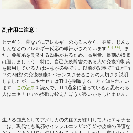
副作用に注意！
ヒナギク、菊などにアレルギーのある人から、発疹、じんま
[13]
[14]
しんなどのアレルギー反応の報告がされています
。ま
た、免疫系を刺激する効果があるため、高用量、長期の摂取
は避けましょう。特に、自己免疫障害のある人や免疫抑制薬
を服用している人は注意が必要です。以前の記事でTh1とTh
２の2種類の免疫機能をバランスさせることの大切さを説明
しましたが、エキナセアはTh1を刺激することで知られてい
ます。
この記事
を読んで、Th1過多に陥っていると思われる
人はエキナセアの摂取は控えたほうが良いかもしれません。
生きる知恵としてアメリカの先住民が使用してきたエキナセ
アは、現代でも風邪やインフルエンザの予防や皮膚の保護な
どさまざまな用途に使用されています。しかし、市販のエキ