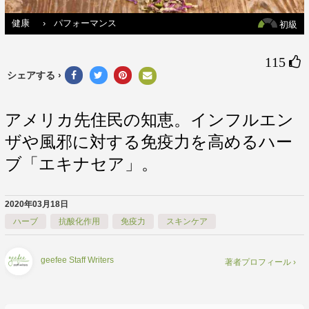
健康
›
パフォーマンス
初級
115 
シェアする ›
アメリカ先住民の知恵。インフルエン
ザや風邪に対する免疫力を高めるハー
ブ「エキナセア」。
2020年03月18日
ハーブ
抗酸化作用
免疫力
スキンケア
geefee Staff Writers
著者プロフィール ›