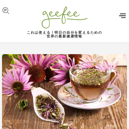
Skip to navigation
メインコンテンツに移動
これは使える！明日の自分を変えるための
世界の最新健康情報