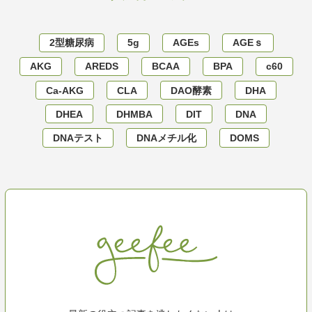
2型糖尿病
5g
AGEs
AGEｓ
AKG
AREDS
BCAA
BPA
c60
Ca-AKG
CLA
DAO酵素
DHA
DHEA
DHMBA
DIT
DNA
DNAテスト
DNAメチル化
DOMS