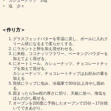
カシューナッツ 20g
塩 少々
＜作り方＞
グラスフェッドバターを常温に戻し、ボールに入れク
リーム状になるまで柔らかくする。
にラカントと卵を加え混ぜわせる。
に米粉、ココナッツフラワー、ベーキングパウダーを
加えてよく混ぜる。
にオートミール、カシューナッツ、チョコレートチッ
プを加えて混ぜる。
カシューナッツ、チョコレートチップはお好みの量を
加える
筒状にラップに包み、冷蔵庫で30分以上冷やし固め
る。
固まったら5㎜程の厚さに切り、天板に並べ、海塩を
ほんの少し載せる。
オーブンを200度に予熱したオーブンで15分～17分焼
いてできあがり。