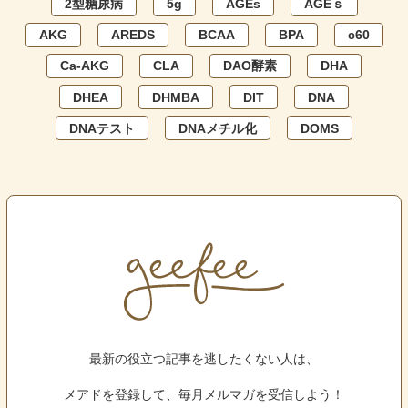
2型糖尿病
5g
AGEs
AGEｓ
AKG
AREDS
BCAA
BPA
c60
Ca-AKG
CLA
DAO酵素
DHA
DHEA
DHMBA
DIT
DNA
DNAテスト
DNAメチル化
DOMS
最新の役立つ記事を逃したくない人は、
メアドを登録して、毎月メルマガを受信しよう！