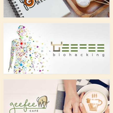
しょうか？今回は、大きく分け
また、免疫力の維持に重要な働
て2種類あるお酒の製造方法
きを持つ亜鉛との相乗効果もあ
（醸造酒と蒸留酒）の違いに
ると考えられています。今回
よって健康に対してどのような
は、このケルセチンの健康効果
作用を与えるかにフォーカスし
と亜鉛との関連性にフォーカス
ていきます。
していきます。
醸造酒と蒸留酒の違いとは？
ケルセチンって何？
主にお酒は製造方法によって醸
人の体内で生成することができ
造酒と蒸留酒の2つと、香料や
ない植物化合物であるケルセチ
糖分、果実などを加えた混成酒
ンは、ブドウやリンゴなどの果
に分けられます。醸造酒は、果
物や、ブロッコリやトマト、タ
実や穀物のような糖分を含んだ
マネギなどの野菜、お蕎麦にも
原料を酵母によりアルコール発
含まれています。また、イチョ
酵させて造られたもの。蒸留酒
ウやセントジョーンズワートな
は、この発酵された醸造酒をさ
どのハーブやお茶にも含まれて
らに蒸留して作られたものでス
います。
ピリッツとも呼ばれます。醸造
免疫力を向上させる亜鉛の吸収
酒のアルコール度数は、アル
を助けるケルセチン
コール濃度が上がると酵母が死
免疫力を保つことは、コロナウ
滅するため16度～20度が限度
イルスの対策に限らず風邪やイ
で、蒸留酒は一般的には40度～
ンフルエンザなど、さまざまな
50度、最大で90度台のアルコー
疾患に対して人の体に有益な効
ルとなります。以下が主なお酒
果を与えます。その免疫システ
の醸造酒と蒸留酒の分類です。