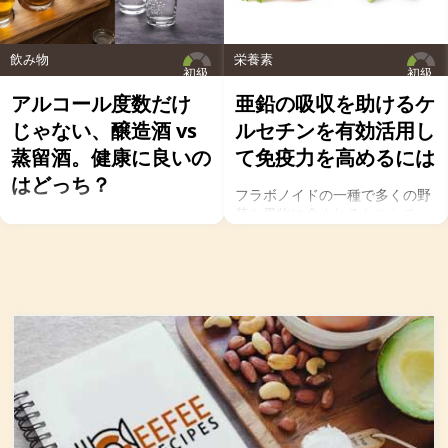
飲み物
栄養素
初級
初級
アルコール度数だけ
亜鉛の吸収を助けるケ
じゃない、醸造酒 vs
ルセチンを有効活用し
蒸留酒。健康に良いの
て免疫力を高めるには
はどっち？
フラボノイドの一種で多くの野
菜や果物に含まれるケルセチ
お酒を飲むこと自体が基本的に
ン。以前のgeefeeの記事「オメ
健康にはマイナスに働きます
ガ７のパルミトレイン酸も！美
が、どうせ飲むのであれば健康
と健康に良い成分が満載のシー
へのマイナスインパクトが少な
バックソーン」では、
いお酒を選びたいところ。焼酎
シーバックソーンの種や葉に含
やウォッカ等の蒸留酒は、度数
まれるケルセチンが、血中コレ
も高いため健康に悪そうなイ
ステロールを値を抑え心臓病の
メージで、ワインや日本酒など
リスクを軽減するということを
は何となくナチュラルな感じで
お伝えしましたが、ケルセチン
アルコール度数も低いのでそう
には抗菌抗ウィルス作用があり
悪くもなさそうなイメージです
ウイルスとの闘いを促進する可
が、実際のところどうなので
能性があると言われています。