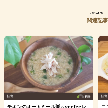
- RELATED -
関連記事
軽食
軽食
初級
チキンのオートミール粥～geefeeレ
コ