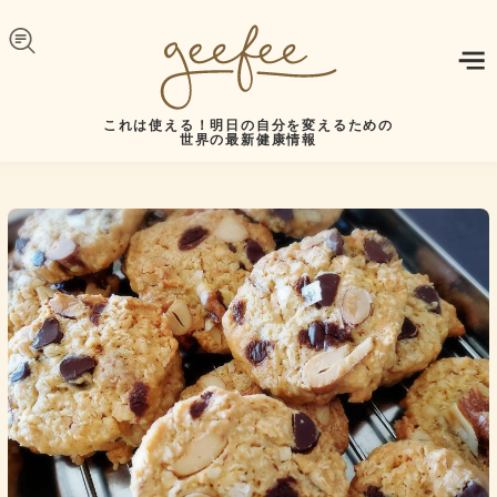
Skip to navigation
メインコンテンツに移動
これは使える！明日の自分を変えるための
世界の最新健康情報