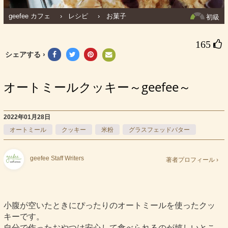
geefee カフェ
›
レシピ
›
お菓子
初級
165 
シェアする ›
オートミールクッキー～geefee～
2022年01月28日
オートミール
クッキー
米粉
グラスフェッドバター
geefee Staff Writers
著者プロフィール ›
小腹が空いたときにぴったりのオートミールを使ったクッ
キーです。
自分で作ったおやつは安心して食べられるのが嬉しいとこ