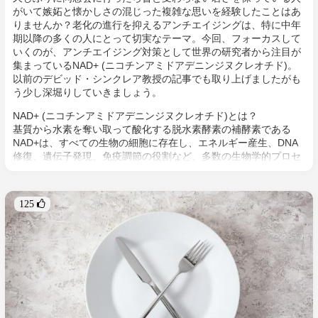
がいて嫉妬と懐かしさの混じった複雑な思いを経験したことはあ
りませんか？老化の進行を抑えるアンチエイジングは、特に中年
期以降の多くの人にとって切実なテーマ。今回、フォーカスして
いくのが、アンチエイジング対策として世界の研究者から注目が
集まっているNAD+ (ニコチンアミドアデニンジヌクレオチド)。
以前のデビッド・シンクレア教授の記事でも取り上げましたがも
う少し深堀りしていきましょう。
NAD+ (ニコチンアミドアデニンジヌクレオチド)とは？
基質から水素を奪い取って酸化する脱水素酵素の補酵素である
NAD+は、すべての生物の細胞に存在し、エネルギー産生、DNA
修復、遺伝子発現、免疫調節の役割など、多数の生物学的プロセ
スにおいて重要な機能を担っています。このNAD+のレベルは加
齢および加齢性疾患により低下することが報告されています。細
胞内のNAD+のレベルを上げることで、加齢に伴う変性疾患の治
125 
療に有意に働く可能性が示唆されています[1]。
このNAD+は、以前の記事でもお伝えしたミトコンドリアでのエ
ネルギー産生反応の補因子の1つとしてとても重要な役割も持ち
ます[2]。人体の生命維持に必要なエネルギーの90%以上を創り出
すミトコンドリアを活性化させるためには、加齢により低下傾向
にあるNAD+レベルを保つ、もしくは増加させるのがアンチエイ
ジングの鍵となると言われています。