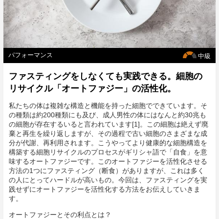
パフォーマンス
中級
ファスティングをしなくても実践できる。細胞の
リサイクル「オートファジー」の活性化。
私たちの体は複雑な構造と機能を持った細胞でできています。そ
の種類は約200種類にも及び、成人男性の体にはなんと約30兆も
の細胞が存在するいると言われています[1]。この細胞は絶えず廃
棄と再生を繰り返しますが、その過程で古い細胞のさまざまな成
分が代謝、再利用されます。こうやってより健康的な細胞構造を
構築する細胞リサイクルのプロセスがギリシャ語で「自食」を意
味するオートファジーです。このオートファジーを活性化させる
方法の1つにファスティング（断食）がありますが、これは多く
の人にとってハードルが高いもの。今回は、ファスティングを実
践せずにオートファジーを活性化する方法をお伝えしていきま
す。
オートファジーとその利点とは？