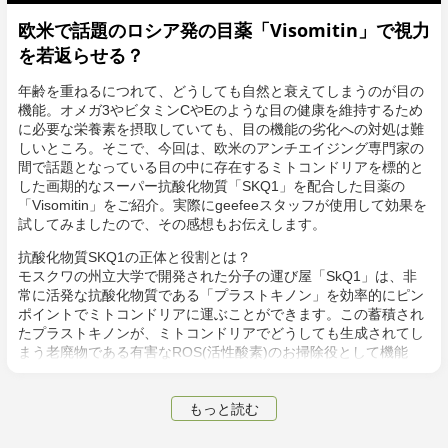
ますが、筋持久力、疲労耐性等のフィットネスレベルの運動でも
欧米で話題のロシア発の目薬「Visomitin」で視力
効果を発揮します[8][9]。
を若返らせる？
年齢を重ねるにつれて、どうしても自然と衰えてしまうのが目の
機能。オメガ3やビタミンCやEのような目の健康を維持するため
に必要な栄養素を摂取していても、目の機能の劣化への対処は難
しいところ。そこで、今回は、欧米のアンチエイジング専門家の
間で話題となっている目の中に存在するミトコンドリアを標的と
した画期的なスーパー抗酸化物質「SKQ1」を配合した目薬の
「Visomitin」をご紹介。実際にgeefeeスタッフが使用して効果を
試してみましたので、その感想もお伝えします。
抗酸化物質SKQ1の正体と役割とは？
モスクワの州立大学で開発された分子の運び屋「SkQ1」は、非
常に活発な抗酸化物質である「プラストキノン」を効率的にピン
ポイントでミトコンドリアに運ぶことができます。この蓄積され
たプラストキノンが、ミトコンドリアでどうしても生成されてし
まう老廃物である有害なROS(活性酸素)のお掃除役として機能
し、特にミトコンドリアの内膜に存在する重要なリン脂質である
カルジオリピンの過酸化を防ぐ役割をします。よって、SKQ1
もっと読む
は、ただの酸化防止剤ではなく、ミトコンドリアに特化した酸化
防止作用があるのです。