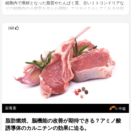
細胞内で廃材となった脂質やたんぱく質、古いミトコンドリアな
どの細胞内の小器官を自らお掃除してリサイクルしてくれる仕組
みがオートファジー[2]。このオートファジーが正常に機能しない
と体に老廃物が蓄積され、老化の原因やエネルギー代謝の中枢で
もあるミトコンドリアの機能不全などに繋がると言われていま
160 
す。このオートファジーの主な原動力となるのが細胞ストレス。
ファスティングなどにより栄養素の供給がストップしたり、激し
い運動などその他のストレスがかかることでオートファジーの活
性化が促進されます。しかし、このオートファジーの分野には解
明されていないことが多々あると言われています。
栄養素
中級
脂肪燃焼、脳機能の改善が期待できる？アミノ酸
誘導体のカルニチンの効果に迫る。