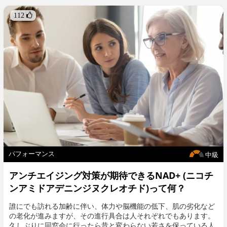
ミジンも減少していきます [2]。すべての細胞に存在し細胞の成長
と再生において重要な働きや効果を持つこのスペルミジンを経口
112 
で体内に取り込み補充することで、老廃物のお掃除役を担うオー
トファジーを活性化できることが分かっています。
パフォーマンス
中級
アンチエイジング対策が期待できるNAD+ (ニコチ
ンアミドアデニンジヌクレオチド)って何？
誰にでも訪れる加齢に伴い、体力や脳機能の低下、肌の劣化など
の老化が進みますが、その進行具合は人それぞれでもあります。
久しぶりに同窓会に行ったら昔と変わらない若さを保っている人