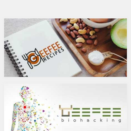
が、どうせ飲むのであれば健康
と健康に良い成分が満載のシー
へのマイナスインパクトが少な
バックソーン」では、
いお酒を選びたいところ。焼酎
シーバックソーンの種や葉に含
やウォッカ等の蒸留酒は、度数
まれるケルセチンが、血中コレ
も高いため健康に悪そうなイ
ステロールを値を抑え心臓病の
メージで、ワインや日本酒など
リスクを軽減するということを
は何となくナチュラルな感じで
お伝えしましたが、ケルセチン
アルコール度数も低いのでそう
には抗菌抗ウィルス作用があり
悪くもなさそうなイメージです
ウイルスとの闘いを促進する可
が、実際のところどうなので
能性があると言われています。
しょうか？今回は、大きく分け
また、免疫力の維持に重要な働
て2種類あるお酒の製造方法
きを持つ亜鉛との相乗効果もあ
（醸造酒と蒸留酒）の違いに
ると考えられています。今回
よって健康に対してどのような
は、このケルセチンの健康効果
作用を与えるかにフォーカスし
と亜鉛との関連性にフォーカス
ていきます。
していきます。
醸造酒と蒸留酒の違いとは？
ケルセチンって何？
主にお酒は製造方法によって醸
人の体内で生成することができ
造酒と蒸留酒の2つと、香料や
ない植物化合物であるケルセチ
糖分、果実などを加えた混成酒
ンは、ブドウやリンゴなどの果
に分けられます。醸造酒は、果
物や、ブロッコリやトマト、タ
実や穀物のような糖分を含んだ
マネギなどの野菜、お蕎麦にも
原料を酵母によりアルコール発
含まれています。また、イチョ
酵させて造られたもの。蒸留酒