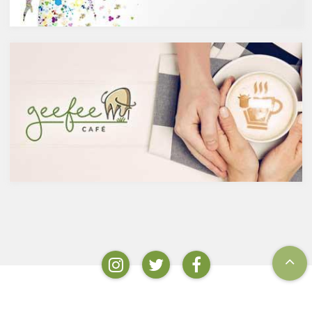
ウやセントジョーンズワートな
は、この発酵された醸造酒をさ
どのハーブやお茶にも含まれて
らに蒸留して作られたものでス
います。
ピリッツとも呼ばれます。醸造
免疫力を向上させる亜鉛の吸収
酒のアルコール度数は、アル
を助けるケルセチン
コール濃度が上がると酵母が死
免疫力を保つことは、コロナウ
滅するため16度～20度が限度
イルスの対策に限らず風邪やイ
で、蒸留酒は一般的には40度～
ンフルエンザなど、さまざまな
50度、最大で90度台のアルコー
疾患に対して人の体に有益な効
ルとなります。以下が主なお酒
果を与えます。その免疫システ
の醸造酒と蒸留酒の分類です。
ムを維持するのに重要な働きを
するのが亜鉛。