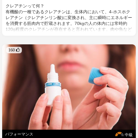
クレアチンって何？
有機酸の一種であるクレアチンは、生体内において、4-ホスホク
レアチン（クレアチンリン酸)に変換され、主に瞬時にエネルギー
を消費する筋肉内で貯蔵されます。70kgの人の体内には常時約
120g程度のクレアチンが存在すると言われています。肉や魚など
からクレアチンを摂取することもできますが、運動量の多い人の
場合にはサプリメントを通して摂取するという選択肢がありま
す。
160 
筋肉の増強と運動パフォーマンスをサポートするクレアチン
新しい筋繊維を作成するタンパク質の形成を促進するクレアチン
は、筋肉量の増加の促進をするホルモンのインスリン様成長因子
1（IGF-1）のレベルを上げ[1][2]、また、筋肉の水分量を増やす
働きにより[3][4]、筋肉トレーニングなどの際の筋肉増強のサポー
トをします。
また、わたしたちの生命活動のエネルギー媒介物質である
ATP(アデノシン三リン酸)が不足した際に、クレアチンがこのATP
を生成し補給する働きをします[5]。よって、クレアチンを補給す
ることは、ATP生成を促進することにもなり、特に、高強度の運
動中の筋肉へのエネルギーを補給に適していると言われています
[6][7]。
パフォーマンス
中級
アスリートが激しい運動の際に使用するイメージが一般的にあり