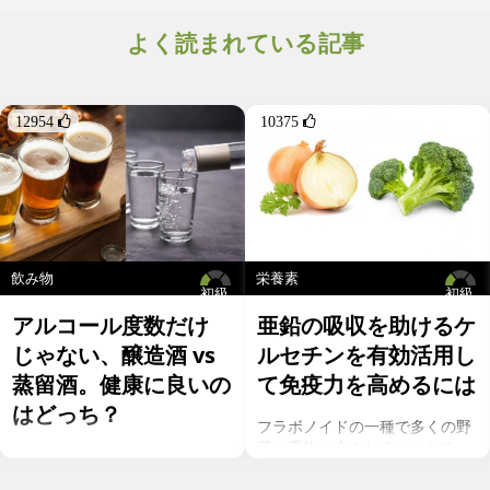
よく読まれている記事
12954 
10375 
飲み物
栄養素
初級
初級
アルコール度数だけ
亜鉛の吸収を助けるケ
じゃない、醸造酒 vs
ルセチンを有効活用し
蒸留酒。健康に良いの
て免疫力を高めるには
はどっち？
フラボノイドの一種で多くの野
菜や果物に含まれるケルセチ
お酒を飲むこと自体が基本的に
ン。以前のgeefeeの記事「オメ
健康にはマイナスに働きます
ガ７のパルミトレイン酸も！美