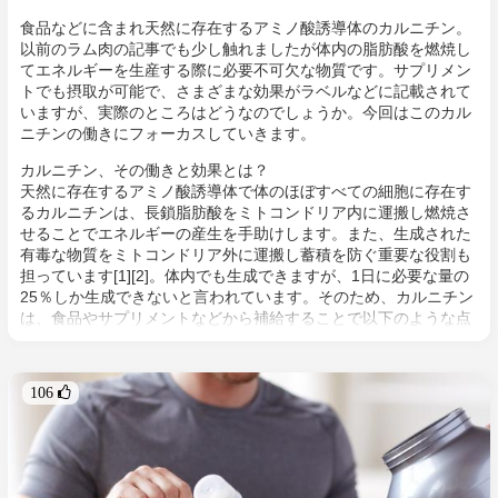
食品などに含まれ天然に存在するアミノ酸誘導体のカルニチン。
以前のラム肉の記事でも少し触れましたが体内の脂肪酸を燃焼し
てエネルギーを生産する際に必要不可欠な物質です。サプリメン
トでも摂取が可能で、さまざまな効果がラベルなどに記載されて
いますが、実際のところはどうなのでしょうか。今回はこのカル
ニチンの働きにフォーカスしていきます。
カルニチン、その働きと効果とは？
天然に存在するアミノ酸誘導体で体のほぼすべての細胞に存在す
るカルニチンは、長鎖脂肪酸をミトコンドリア内に運搬し燃焼さ
せることでエネルギーの産生を手助けします。また、生成された
有毒な物質をミトコンドリア外に運搬し蓄積を防ぐ重要な役割も
担っています[1][2]。体内でも生成できますが、1日に必要な量の
25％しか生成できないと言われています。そのため、カルニチン
は、食品やサプリメントなどから補給することで以下のような点
で効果が期待できる可能性があります[3]。
106 