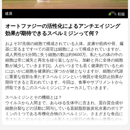
健康
初級
オートファジーの活性化によるアンチエイジング
効果が期待できるスペルミジンって何？
およそ37兆個の細胞で構成されている人体。皮膚や筋肉や骨、臓
器に至るまですべての器官は細胞によって構成されていますが、
成人男性が1分間に失う細胞の数は約9600万。私たちの体の中の
細胞は常に滅失と再生を繰り返しながら、加齢と共に全体の細胞
数が減少していきます[1]。人がいつまでも若く健康的でいるため
にはいかに細胞を健康的に保つかが鍵となりますが、細胞の代謝
に重要な役割を果たすスペルミジンという物質が老化防止効果が
期待できると言われています。今回は、食事やサプリメントから
摂取できるこのスペルミジンにフォーカスしていきます。
スペルミジンとその機能とは？
ウイルスから人間まで、あらゆる生体中に含まれ、蛋白質合成や
細胞分裂などの活動に関与している直鎖脂肪族炭化水素のポリア
ミンの１つである有機化合物のスペルミジン。さまざまな食品に
含まれるこのスペルミジンを私たちは毎日の食事から微量ながら
も摂取していますが、加齢における細胞減少により体内のスペル