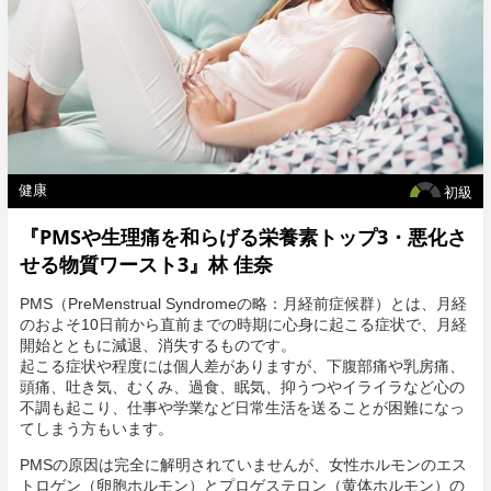
胞間脂質（セラミドや脂肪酸から構成される）が存在し、肌の水
分量を一定に保ちながらバリア機能を保持しています。
その下にある「真皮」の主成分はコラーゲンやエラスチンであ
り、肌の明るさや透明感、弾力を作り出します。また真皮には肌
細胞に栄養素や酸素を運ぶ血管、分泌物の出口である皮脂腺や汗
腺、熱さや痒みなど肌感覚を感じるセンサーである神経が存在
し、生理的な機能も営んでいます。
最も深部の層にある「皮下組織」は外部からの衝撃を和らげる
健康
初級
クッションの役割や、体温調節をしています。
『PMSや生理痛を和らげる栄養素トップ3・悪化さ
肌は約28日周期で生まれ変わるとされており、これをターンオー
バーと言います。加齢によってターンオーバーの速度は遅くな
せる物質ワースト3』林 佳奈
り、肌がくすんでトーンダウンしたり、手触りが硬くなりがち
に。逆に、乾燥や紫外線、強すぎるクレンジングケアなどによる
PMS（PreMenstrual Syndromeの略：月経前症候群）とは、月経
刺激を受けた肌はターンオーバーが早まりすぎて、角化が追い付
のおよそ10日前から直前までの時期に心身に起こる症状で、月経
かず敏感な状態になってしまいます。
開始とともに減退、消失するものです。
起こる症状や程度には個人差がありますが、下腹部痛や乳房痛、
美しく健康な肌をつくるための正常な角化サイクルに必要な栄養
頭痛、吐き気、むくみ、過食、眠気、抑うつやイライラなど心の
素は、ビタミンAやビタミンDです。どちらも脂溶性ビタミンで、
不調も起こり、仕事や学業など日常生活を送ることが困難になっ
無理なダイエットで脂質をカットしすぎると吸収不全となり不足
てしまう方もいます。
しがちになります。
PMSの原因は完全に解明されていませんが、女性ホルモンのエス
お肌のお悩み別 食事・栄養処方箋
トロゲン（卵胞ホルモン）とプロゲステロン（黄体ホルモン）の