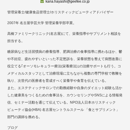
kana.hayashi@geefee.co.jp
管理栄養士/健康食品管理士/ホリスティックビューティアドバイザー
2007年 名古屋学芸大学 管理栄養学部卒業。
高橋ファミリークリニック(名古屋)にて、栄養指導やサプリメント相談を
担当する。
糖尿病など生活習慣病の療養指導、肥満治療の食事指導に携わるほか、鬱
や不妊症、疲れやすいといった不定愁訴を、栄養状態を整えて病態改善に
役立てる｢オーソモレキュラー療法(栄養療法)｣の治療サポートも行う。コ
メディカルスタッフとして治療現場に立ちながら複数の専門学校で教鞭を
執り、次世代の医療者を育成すべく栄養学や食育を伝えている。
また、エステティックサロンでの勤務経験や自身のダイエット経験も活か
した健康美をつくるための食事法を、カウンセリングやSNSによる情報発
信、セミナー活動を通じて伝えている。NPO法人日本ホリスティック
ビューティ協会(HBA) 名古屋セントラルスクール 「食とサプリメント」
部門の講師を務める。
ブログ