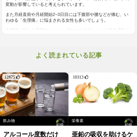
年齢や性別、生まれ持った肌質、月経サイクル、生活パターンに
変動が影響していると考えられています。
よって生じやすい肌トラブルは異なってきますが、お悩み改善に
役立つ食事や栄養摂取のポイントをまとめます。日々の食生活の
また月経直前や月経開始2~3日目には下腹部や腰などが痛む、い
参考にしてみてくださいね。
わゆる「生理痛」に悩まされる女性も多いでしょう。
生理痛が起こる原因の一つに、プロスタグランジンの産生過剰が
考えられます。プロスタグランジンは全身の平滑筋を収縮させて
頭痛、吐き気を引き起こします。プロスタグランジンは子宮収縮
を促し子宮内膜を経血として排出させる働きをもっており、これ
よく読まれている記事
が『過剰に』分泌されてしまうことが問題になります。
生理痛の原因は子宮内膜症や子宮筋腫などの病気が原因となる場
合もあるので、あまりに痛みが強い方は我慢せずに婦人科に相談
をしましょう。
12875 
10313 
飲み物
栄養素
初級
初級
アルコール度数だけ
亜鉛の吸収を助けるケ