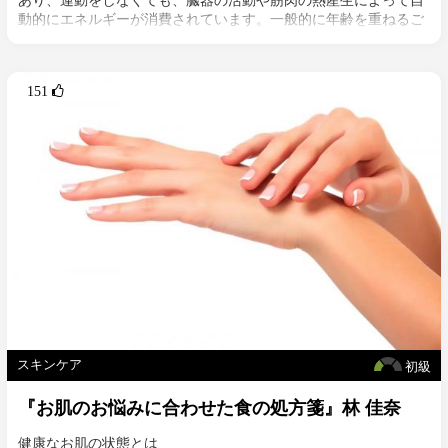
あり、運動をしなくても、臓器の活動や筋肉の熱産生によって自
動的にエネルギーが消費されています。一般的に年齢を重ねるご
とに基礎代謝量は低下しますが、加齢によって筋肉量が減ると太
りやすい体になるだけでなく、ボディラインが緩んでしまう原因
にもなります。
151 
総合的な栄養バランスと量を考えずに朝は欠食、果物だけ、サラ
ダだけなどの極端な食事制限をすると、筋肉量が減少しやすくな
ります。単純にタンパク質の摂取量が不足しやすくなることも原
因ですし、エネルギー不足の環境下では摂取したタンパク質がエ
ネルギーとして使われてしまうため、タンパク代謝が低下してし
まうのです。
大人女性はコラーゲン合成力も低下しているため、タンパク代謝
が低下しているとシワやたるみ、肌荒れといった肌のお悩みが出
やすくなります。また、骨もタンパク質から出来ているので、骨
密度が低下して将来の骨粗鬆症リスクが上がるなど、大人女性が
「食べないダイエット」をすることは美と健康に大きなダメージ
を与えるのです。
大人女性の代謝を維持しながら健康的に美しく痩せるためにはあ
スキンケア
初級
る程度のエネルギー量が必要であり、特にタンパク質を十分に摂
『お肌のお悩みに合わせた食の処方箋』林 佳奈
取することが重要であることは大きなポイントです。
健康なお肌の状態とは