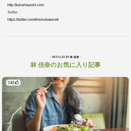
http://kanahayashi.com
Twitter
https://twitter.com/kireinokakera6
- ARTICLES BY 林 佳奈 -
林 佳奈のお気に入り記事
140 