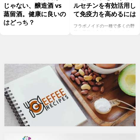
じゃない、醸造酒 vs
ルセチンを有効活用し
蒸留酒。健康に良いの
て免疫力を高めるには
はどっち？
フラボノイドの一種で多くの野
菜や果物に含まれるケルセチ
お酒を飲むこと自体が基本的に
ン。以前のgeefeeの記事「オメ
健康にはマイナスに働きます
ガ７のパルミトレイン酸も！美
が、どうせ飲むのであれば健康
と健康に良い成分が満載のシー
へのマイナスインパクトが少な
バックソーン」では、
いお酒を選びたいところ。焼酎
シーバックソーンの種や葉に含
やウォッカ等の蒸留酒は、度数
まれるケルセチンが、血中コレ
も高いため健康に悪そうなイ
ステロールを値を抑え心臓病の
メージで、ワインや日本酒など
リスクを軽減するということを
は何となくナチュラルな感じで
お伝えしましたが、ケルセチン
アルコール度数も低いのでそう
には抗菌抗ウィルス作用があり
悪くもなさそうなイメージです
ウイルスとの闘いを促進する可
が、実際のところどうなので
能性があると言われています。
しょうか？今回は、大きく分け
また、免疫力の維持に重要な働
て2種類あるお酒の製造方法
きを持つ亜鉛との相乗効果もあ
（醸造酒と蒸留酒）の違いに
ると考えられています。今回
よって健康に対してどのような
は、このケルセチンの健康効果
作用を与えるかにフォーカスし
と亜鉛との関連性にフォーカス
ていきます。
していきます。