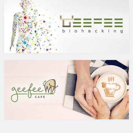
醸造酒と蒸留酒の違いとは？
ケルセチンって何？
主にお酒は製造方法によって醸
人の体内で生成することができ
造酒と蒸留酒の2つと、香料や
ない植物化合物であるケルセチ
糖分、果実などを加えた混成酒
ンは、ブドウやリンゴなどの果
に分けられます。醸造酒は、果
物や、ブロッコリやトマト、タ
実や穀物のような糖分を含んだ
マネギなどの野菜、お蕎麦にも
原料を酵母によりアルコール発
含まれています。また、イチョ
酵させて造られたもの。蒸留酒
ウやセントジョーンズワートな
は、この発酵された醸造酒をさ
どのハーブやお茶にも含まれて
らに蒸留して作られたものでス
います。
ピリッツとも呼ばれます。醸造
免疫力を向上させる亜鉛の吸収
酒のアルコール度数は、アル
を助けるケルセチン
コール濃度が上がると酵母が死
免疫力を保つことは、コロナウ
滅するため16度～20度が限度
イルスの対策に限らず風邪やイ
で、蒸留酒は一般的には40度～
ンフルエンザなど、さまざまな
50度、最大で90度台のアルコー
疾患に対して人の体に有益な効
ルとなります。以下が主なお酒
果を与えます。その免疫システ
の醸造酒と蒸留酒の分類です。
ムを維持するのに重要な働きを
するのが亜鉛。