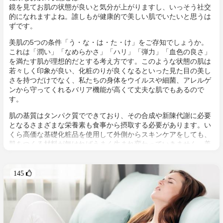
鏡を見てお肌の状態が良いと気分が上がりますし、いっそう社交
的になれますよね。誰しもが健康的で美しい肌でいたいと思うは
ずです。
美肌の5つの条件「う・な・は・た・け」をご存知でしょうか。
これは「潤い」「なめらかさ」「ハリ」「弾力」「血色の良さ」
を満たす肌が理想的だとする考え方です。このような状態の肌は
若々しく印象が良い、化粧のりが良くなるといった見た目の美し
さを持つだけでなく、私たちの身体をウイルスや細菌、アレルゲ
ンから守ってくれるバリア機能が高くて丈夫な肌でもあるので
す。
肌の基質はタンパク質でできており、その合成や新陳代謝に必要
となるさまざまな栄養素も食事から摂取する必要があります。い
くら高価な基礎化粧品を使用して外側からスキンケアをしても、
肌をつくる材料が無ければうまく生まれ変わっていきません。美
しく健康なお肌をつくる最重要ポイントは、十分な栄養摂取をす
ることなのですね！
145 
肌は大きく分けて外側から「表皮」「真皮」「皮下組織」の3つ
の層で成り立っています。
肌の上層部にある「表皮」の表面には、油分や水分が混ざった皮
脂膜、天然保湿因子（アミノ酸や尿素から構成される）、角質細