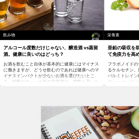
行われます。結果次第では、毎日食べている小麦や牛
乳などがアレルゲンとなっていることも。また、アレ
ルギー体質は年齢や環境などで変化する可能性も。以
前に問題なかった食物がアレルゲンになっている可能
性もあるので、この食物アレルギーテストを行うこと
は基本中の基本。病院に行かなくても自宅で簡単にテ
飲み物
栄養素
ストを受けることができます。
初級
アルコール度数だけじゃない、醸造酒 vs蒸留
亜鉛の吸収を
酒。健康に良いのはどっち？
て免疫力を高
お酒を飲むこと自体が基本的に健康にはマイナス
フラボノイドの
に働きますが、どうせ飲むのであれば健康へのマ
るケルセチン。以
イナスインパクトが少ないお酒を選びたいとこ
パルミトレイン
ろ。焼酎やウォッカ等の蒸留酒は、度数も高いた
のシーバックソ
め健康に悪そうなイメージで、ワインや日本酒な
シーバックソー
どは何となくナチュラルな感じでアルコール度数
が、血中コレス
も低いのでそう悪くもなさそうなイメージです
クを軽減すると
が、実際のところどうなのでしょうか？今回は、
ルセチンには抗
大きく分けて2種類あるお酒の製造方法（醸造酒
との闘いを促進
と蒸留酒）の違いによって健康に対してどのよう
す。また、免疫
な作用を与えるかにフォーカスしていきます。
との相乗効果も
醸造酒と蒸留酒の違いとは？
は、このケルセ
主にお酒は製造方法によって醸造酒と蒸留酒の2
にフォーカスし