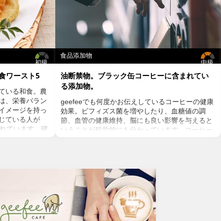
食品添加物
初級
中級
食ワースト5
油断禁物。ブラック缶コーヒーに含まれてい
る添加物。
ている和食。農
は、栄養バラン
geefeeでも何度かお伝えしているコーヒーの健康
イメージを持っ
効果。ビフィズス菌を増やしたり、血糖値の調
感じている人が
節、血管の健康維持、脳にも良い影響を与えると
されています。確
いうことが科学的にも分かっています。コーヒー
みにフォーカス
を飲むのであればストイックにブラック、という
るかもしれませ
方が多いのでは？ミルクやクリーム入りのコー
い和食もあるの
ヒーは抗酸化物質のクロロゲン酸が体内で吸収さ
に良くない和食
れるのを阻害し、糖質である砂糖は血糖値を上げ
インスリン抵抗性を増やすことに。人工甘味料も
さまざまなリスクを懸念するとおススメできませ
の焼き魚を違和
ん。お気に入りの豆を挽いて家で飲むコーヒーが
？魚が高温調理
ベストではありますが、外出先ではブラック缶
)とクレアチン
コーヒーという選択肢もありますよね。でも、ブ