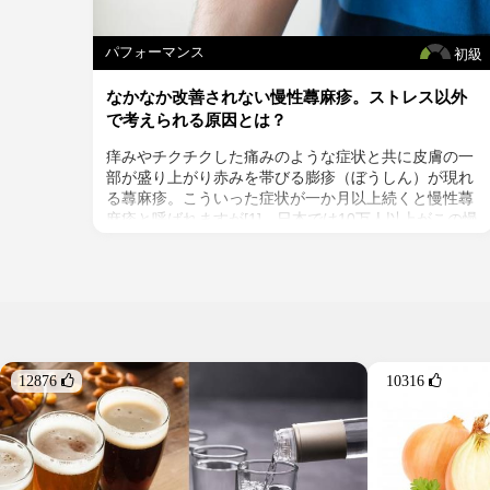
パフォーマンス
初級
なかなか改善されない慢性蕁麻疹。ストレス以外
で考えられる原因とは？
痒みやチクチクした痛みのような症状と共に皮膚の一
部が盛り上がり赤みを帯びる膨疹（ぼうしん）が現れ
る蕁麻疹。こういった症状が一か月以上続くと慢性蕁
麻疹と呼ばれますが[1]、日本では10万人以上がこの慢
性蕁麻疹であると言われています。しかし、慢性蕁麻
疹の原因は不明なことが多く、病院で診察して貰って
もストレス性と言われ、症状を抑える薬を処方される
だけでなかなか根本的な解決策が見つからない人も多
いはずです。直接大病に至るような疾患ではありませ
んが、とにかく毎日痒くてツライ、、、。今回は、そ
んな不快な思いをしている人のために、慢性蕁麻疹に
12876 
10316 
なりえる原因の可能性を探っていきます。
まずは食物アレルギーを疑う。
慢性蕁麻疹の原因の１つとして考えられるのが食物ア
レルギー。ほとんどの病院で最初の診察でアレルゲン
となっている食物を特定する食物アレルギーテストが