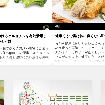
和食
初級
助けるケルセチンを有効活用し
健康そうで実は体に良くない和
めるには
昔から健康に良いと言い伝えられ
林水産省が実施したアンケートで
一種で多くの野菜や果物に含まれ
スがよく、カロリーが低くという
前のgeefeeの記事「オメガ７の
た人が30%以上、健康に良いと
酸も！美と健康に良い成分が満載
50％近く、というデータが報告
ーン」では、
かに、魚や発酵食品など栄養素の
ンの種や葉に含まれるケルセチン
すれば、和食は健康に良いと言え
テロールを値を抑え心臓病のリス
んが、健康に良いとは言い切れな
いうことをお伝えしましたが、ケ
です。今回は、健康そうで実は体
菌抗ウィルス作用がありウイルス
TOP５をお伝えします。
する可能性があると言われていま
焼き魚や魚の干物
力の維持に重要な働きを持つ亜鉛
見るからに不健康そうな焦げ焦げ
あると考えられています。今回
感なく食べている人も多いのでは
チンの健康効果と亜鉛との関連性
されることでアミノ酸(タンパク質
ていきます。