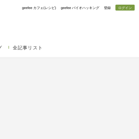
geefee カフェ(レシピ)
geefee バイオハッキング
登録
ログイン
グ
全記事リスト