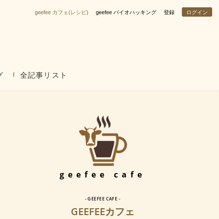
geefee カフェ(レシピ)
geefee バイオハッキング
登録
ログイン
グ
全記事リスト
geefee cafe
- GEEFEE CAFE -
GEEFEEカフェ