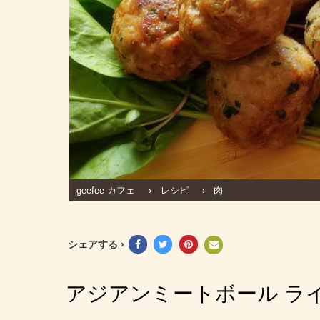
geefee カフェ
›
レシピ
›
肉
シェアする ›
アジアンミートボール ライ
～