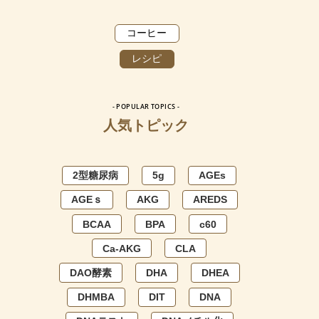
コーヒー
レシピ
- POPULAR TOPICS -
人気トピック
2型糖尿病
5g
AGEs
AGEｓ
AKG
AREDS
BCAA
BPA
c60
Ca-AKG
CLA
DAO酵素
DHA
DHEA
DHMBA
DIT
DNA