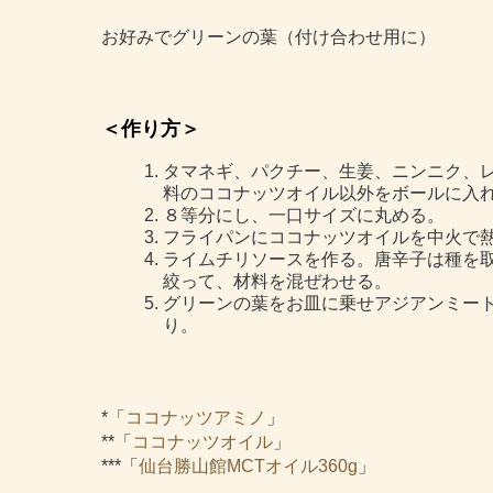
お好みでグリーンの葉（付け合わせ用に）
＜作り方＞
タマネギ、パクチー、生姜、ニンニク、
料のココナッツオイル以外をボールに入
８等分にし、一口サイズに丸める。
フライパンにココナッツオイルを中火で熱
ライムチリソースを作る。唐辛子は種を
絞って、材料を混ぜわせる。
グリーンの葉をお皿に乗せアジアンミー
り。
*「
ココナッツアミノ
」
**「
ココナッツオイル
」
***「
仙台勝山館MCTオイル360g
」