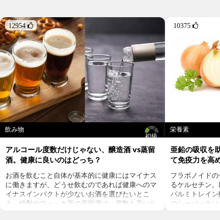
12954 
10375 
飲み物
栄養素
初級
アルコール度数だけじゃない、醸造酒 vs蒸留
亜鉛の吸収を
酒。健康に良いのはどっち？
て免疫力を高
お酒を飲むこと自体が基本的に健康にはマイナス
フラボノイドの
に働きますが、どうせ飲むのであれば健康へのマ
るケルセチン。以
イナスインパクトが少ないお酒を選びたいとこ
パルミトレイン
ろ。焼酎やウォッカ等の蒸留酒は、度数も高いた
のシーバックソ
め健康に悪そうなイメージで、ワインや日本酒な
シーバックソー