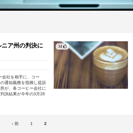
ルニア州の判決に
34 
ヒー会社を相手に、コー
ての通知義務を指摘し提訴
判所が、各コーヒー会社に
判決結果が今年の3月28
頭
‹ 前
1
2