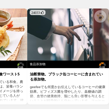
24033 
食品添加物
初級
中級
食ワースト5
油断禁物。ブラック缶コーヒーに含まれてい
る添加物。
ている和食。農
は、栄養バラン
geefeeでも何度かお伝えしているコーヒーの健康
イメージを持っ
効果。ビフィズス菌を増やしたり、血糖値の調
感じている人が
節、血管の健康維持、脳にも良い影響を与えると
されています。確
いうことが科学的にも分かっています。コーヒー
みにフォーカス
を飲むのであればストイックにブラック、という