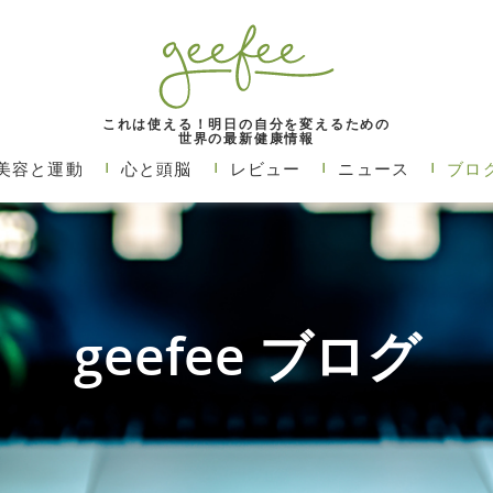
これは使える！明日の自分を変えるための
世界の最新健康情報
美容と運動
心と頭脳
レビュー
ニュース
ブロ
geefee ブログ