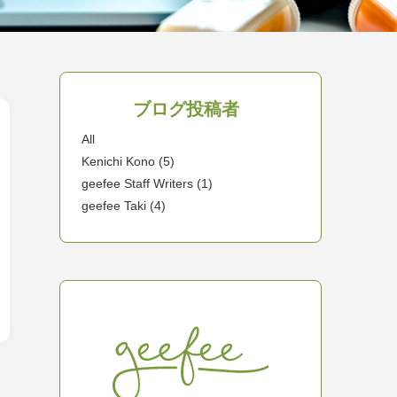
ブログ投稿者
All
Kenichi Kono (5)
geefee Staff Writers (1)
geefee Taki (4)