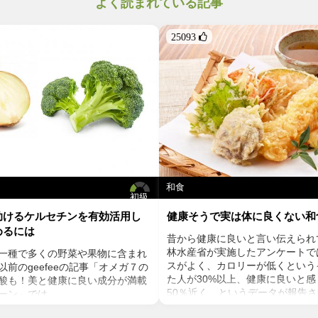
よく読まれている記事
25093 
和食
初級
助けるケルセチンを有効活用し
健康そうで実は体に良くない和
めるには
昔から健康に良いと言い伝えられ
林水産省が実施したアンケートで
一種で多くの野菜や果物に含まれ
スがよく、カロリーが低くという
前のgeefeeの記事「オメガ７の
た人が30%以上、健康に良いと
酸も！美と健康に良い成分が満載
50％近く、というデータが報告
ーン」では、
かに、魚や発酵食品など栄養素の
ンの種や葉に含まれるケルセチン