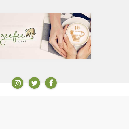
るかもしれませ
方が多いのでは？ミルクやクリーム入りのコー
い和食もあるの
ヒーは抗酸化物質のクロロゲン酸が体内で吸収さ
に良くない和食
れるのを阻害し、糖質である砂糖は血糖値を上げ
インスリン抵抗性を増やすことに。人工甘味料も
さまざまなリスクを懸念するとおススメできませ
の焼き魚を違和
ん。お気に入りの豆を挽いて家で飲むコーヒーが
？魚が高温調理
ベストではありますが、外出先ではブラック缶
)とクレアチン
コーヒーという選択肢もありますよね。でも、ブ
性の有毒化合物
ラック缶コーヒーには添加物が入っているものも
サイクリックアミ
あることを知っていましたか？今回は、添加物の
などの動物性食品も
観点から要注意のブラック缶コーヒー製品とおス
ういった有害物
スメの製品をピックアップしてみました。
食べる際は必ず
添加物入りのブラック缶コーヒー
です。また、魚
全国公正取引協議会連合会によると、ブラック
ガ３脂肪酸です
コーヒーとは、
すいことが特
乳製品又は乳化された食用油脂を使用しない場合
せっかくのオメ
に限り表示できる。また、糖類を使用したものに
変化することを
あっては、「ブラック」の文字と同一視野に「加
糖」と表示する。
とあります。よって上記以外の食品添加物が入っ
イン
登録
ている場合にはブラックコーヒーと呼ぶことがで
情報
個人情報保護方針
きます。無糖のブラック缶コーヒーであれば、さ
条件
お問い合わせ
すがに添加物を入れることはないだろうと思うか
ッフ/ライター紹介
採用情報
もしれませんが、実際には添加物が含まれている