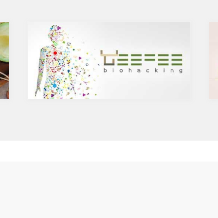
すれば、和食は健康に良いと言え
テロールを値を抑え心臓病のリス
んが、健康に良いとは言い切れな
いうことをお伝えしましたが、ケ
です。今回は、健康そうで実は体
菌抗ウィルス作用がありウイルス
TOP５をお伝えします。
する可能性があると言われていま
焼き魚や魚の干物
力の維持に重要な働きを持つ亜鉛
見るからに不健康そうな焦げ焦げ
あると考えられています。今回
感なく食べている人も多いのでは
チンの健康効果と亜鉛との関連性
されることでアミノ酸(タンパク質
ていきます。
が反応し、発ガン性および変異原
何？
である複素環(式)アミン(ヘテロ
することができない植物化合物で
ン)が生成されます(LINK)。肉
は、ブドウやリンゴなどの果物
同様ですが、いわゆる焦げにはこ
やトマト、タマネギなどの野菜、
質が含まれているため、焼き魚を
れています。また、イチョウやセ
皮を避けて食べるようにするべき
ワートなどのハーブやお茶にも含
に含まれる健康に良いはずのオメ
が、これは酸化して有害になりや
せる亜鉛の吸収を助けるケルセチ
徴。高温調理や干物処理によって
ガ３がむしろ健康に有害なものに
とは、コロナウイルスの対策に限
お忘れなく。
フルエンザなど、さまざまな疾患
に有益な効果を与えます。その免
健康
食事
ログ
持するのに重要な働きをするのが
美容と運動
心と頭脳
企業
レビュー
geefee カフェ
利用
ブログ
スタ