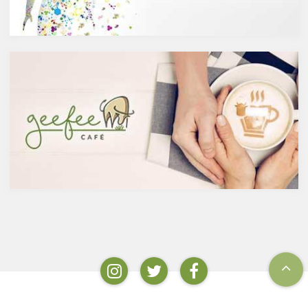
含まれています。また、イチョ
酵させて造られたもの。蒸留酒
ウやセントジョーンズワートな
は、この発酵された醸造酒をさ
どのハーブやお茶にも含まれて
らに蒸留して作られたものでス
います。
ピリッツとも呼ばれます。醸造
免疫力を向上させる亜鉛の吸収
酒のアルコール度数は、アル
を助けるケルセチン
コール濃度が上がると酵母が死
免疫力を保つことは、コロナウ
滅するため16度～20度が限度
イルスの対策に限らず風邪やイ
で、蒸留酒は一般的には40度～
ンフルエンザなど、さまざまな
50度、最大で90度台のアルコー
疾患に対して人の体に有益な効
ルとなります。以下が主なお酒
果を与えます。その免疫システ
の醸造酒と蒸留酒の分類です。
ムを維持するのに重要な働きを
するのが亜鉛。