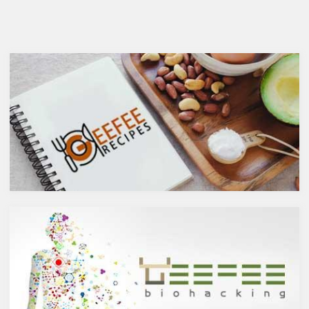
健康にはマイナスに働きます
ガ７のパルミトレイン酸も！美
が、どうせ飲むのであれば健康
と健康に良い成分が満載のシー
へのマイナスインパクトが少な
バックソーン」では、
いお酒を選びたいところ。焼酎
シーバックソーンの種や葉に含
やウォッカ等の蒸留酒は、度数
まれるケルセチンが、血中コレ
も高いため健康に悪そうなイ
ステロールを値を抑え心臓病の
メージで、ワインや日本酒など
リスクを軽減するということを
は何となくナチュラルな感じで
お伝えしましたが、ケルセチン
アルコール度数も低いのでそう
には抗菌抗ウィルス作用があり
悪くもなさそうなイメージです
ウイルスとの闘いを促進する可
が、実際のところどうなので
能性があると言われています。
しょうか？今回は、大きく分け
また、免疫力の維持に重要な働
て2種類あるお酒の製造方法
きを持つ亜鉛との相乗効果もあ
（醸造酒と蒸留酒）の違いに
ると考えられています。今回
よって健康に対してどのような
は、このケルセチンの健康効果
作用を与えるかにフォーカスし
と亜鉛との関連性にフォーカス
ていきます。
していきます。
醸造酒と蒸留酒の違いとは？
ケルセチンって何？
主にお酒は製造方法によって醸
人の体内で生成することができ
造酒と蒸留酒の2つと、香料や
ない植物化合物であるケルセチ
糖分、果実などを加えた混成酒
ンは、ブドウやリンゴなどの果
に分けられます。醸造酒は、果
物や、ブロッコリやトマト、タ
実や穀物のような糖分を含んだ
マネギなどの野菜、お蕎麦にも
原料を酵母によりアルコール発