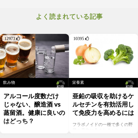
りやすいことが特徴。高温調理や干物処理によってせっかくのオ
メガ３がむしろ健康に有害なものに変化することをお忘れなく。
よく読まれている記事
12973 
10395 
飲み物
栄養素
初級
初級
アルコール度数だけ
亜鉛の吸収を助けるケ
じゃない、醸造酒 vs
ルセチンを有効活用し
蒸留酒。健康に良いの
て免疫力を高めるには
はどっち？
フラボノイドの一種で多くの野
菜や果物に含まれるケルセチ
お酒を飲むこと自体が基本的に
ン。以前のgeefeeの記事「オメ