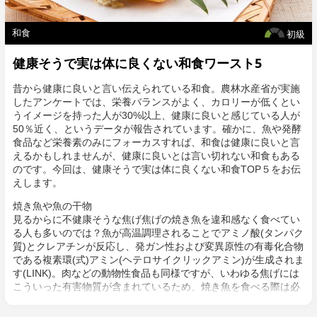
和食
初級
健康そうで実は体に良くない和食ワースト5
昔から健康に良いと言い伝えられている和食。農林水産省が実施
したアンケートでは、栄養バランスがよく、カロリーが低くとい
うイメージを持った人が30%以上、健康に良いと感じている人が
50％近く、というデータが報告されています。確かに、魚や発酵
食品など栄養素のみにフォーカスすれば、和食は健康に良いと言
えるかもしれませんが、健康に良いとは言い切れない和食もある
のです。今回は、健康そうで実は体に良くない和食TOP５をお伝
えします。
焼き魚や魚の干物
見るからに不健康そうな焦げ焦げの焼き魚を違和感なく食べてい
る人も多いのでは？魚が高温調理されることでアミノ酸(タンパク
質)とクレアチンが反応し、発ガン性および変異原性の有毒化合物
である複素環(式)アミン(ヘテロサイクリックアミン)が生成されま
す(LINK)。肉などの動物性食品も同様ですが、いわゆる焦げには
こういった有害物質が含まれているため、焼き魚を食べる際は必
ず皮を避けて食べるようにするべきです。また、魚に含まれる健
康に良いはずのオメガ３脂肪酸ですが、これは酸化して有害にな