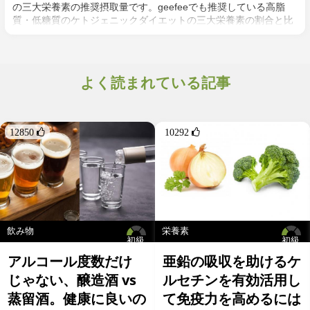
の三大栄養素の推奨摂取量です。geefeeでも推奨している高脂
質・低糖質のケトジェニックダイエットの三大栄養素の割合と比
較してみました。
よく読まれている記事
12850 
10292 
飲み物
栄養素
初級
初級
アルコール度数だけ
亜鉛の吸収を助けるケ
じゃない、醸造酒 vs
ルセチンを有効活用し
蒸留酒。健康に良いの
て免疫力を高めるには