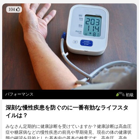
影響を与えるというのは以前の記事でも何度かお伝えしています
し周知のことと思いますが、逆に過度に長い睡眠も以下のような
104 
健康への悪影響が示唆されています。
パフォーマンス
初級
深刻な慢性疾患を防ぐのに一番有効なライフスタ
イルは？
みなさん定期的に健康診断を受けていますか？健康診断は高血圧
症や糖尿病などの慢性疾患の前兆や早期発見、現在の体の健康状
態の確認を目的とした基本中の基本の検査です。高血圧、高血