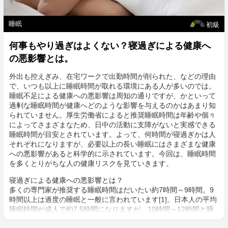
睡眠
初級
何事もやり過ぎはよくない？寝過ぎによる健康へ
の悪影響とは。
外出も控えぎみ、在宅ワークで出勤時間が削られた、などの理由
で、いつも以上に睡眠時間が取れる環境にある人が多いのでは。
睡眠不足による健康への悪影響は周知の通りですが、かといって
過剰な睡眠時間が健康へどのような影響を与えるのかはあまり知
られていません。厚生労働省によると推奨睡眠時間は年齢や個々
によってさまざまなため、日中の活動に支障がないと実感できる
睡眠時間が目安とされています。よって、何時間が寝過ぎかは人
それぞれになりますが、必要以上の長い睡眠にはさまざまな健康
への悪影響があると科学的に示されています。今回は、睡眠時間
を多くとりがちな人の健康リスクを見ていきます。
寝過ぎによる健康への悪影響とは？
多くの専門家が推奨する睡眠時間はだいたい約7時間～9時間。9
時間以上は過度の睡眠と一般に言われています[1]。日本人の平均
睡眠時間が成人で約7.5時間になりますが、10時間～12時間と睡
眠を長く取る人もいます。短い睡眠時間や質の悪い睡眠は体に悪