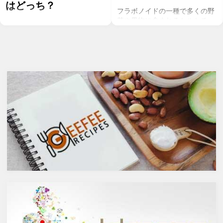
はどっち？
フラボノイドの一種で多くの野
菜や果物に含まれるケルセチ
お酒を飲むこと自体が基本的に
ン。以前のgeefeeの記事「オメ
健康にはマイナスに働きます
ガ７のパルミトレイン酸も！美
が、どうせ飲むのであれば健康
と健康に良い成分が満載のシー
へのマイナスインパクトが少な
バックソーン」では、
いお酒を選びたいところ。焼酎
シーバックソーンの種や葉に含
やウォッカ等の蒸留酒は、度数
まれるケルセチンが、血中コレ
も高いため健康に悪そうなイ
ステロールを値を抑え心臓病の
メージで、ワインや日本酒など
リスクを軽減するということを
は何となくナチュラルな感じで
お伝えしましたが、ケルセチン
アルコール度数も低いのでそう
には抗菌抗ウィルス作用があり
悪くもなさそうなイメージです
ウイルスとの闘いを促進する可
が、実際のところどうなので
能性があると言われています。
しょうか？今回は、大きく分け
また、免疫力の維持に重要な働
て2種類あるお酒の製造方法
きを持つ亜鉛との相乗効果もあ
（醸造酒と蒸留酒）の違いに
ると考えられています。今回
よって健康に対してどのような
は、このケルセチンの健康効果
作用を与えるかにフォーカスし
と亜鉛との関連性にフォーカス
ていきます。
していきます。
醸造酒と蒸留酒の違いとは？
ケルセチンって何？
主にお酒は製造方法によって醸
人の体内で生成することができ
造酒と蒸留酒の2つと、香料や
ない植物化合物であるケルセチ
糖分、果実などを加えた混成酒