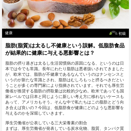
健康
初級
脂肪(脂質)は太るし不健康という誤解。低脂肪食品
が結果的に健康に与える悪影響とは？
脂肪の摂り過ぎは太るし生活習慣病の原因になる、というのは日
本では今でも常識。長年にわたり脂肪は悪者扱いされてきました
が、欧米では、脂肪が不健康であるなんていうのはナンセンスと
いうのが新たな常識とされ、脂肪はむしろもっと摂るべきだとい
うことが多くの専門家により指摘されています。それでも厚生労
働省が推奨する脂肪の摂取量は比較的少なめ。欧米であっても国
家レベルでは日本と同じように新しい考え方に移れないケースも
あって、アメリカもそう。そんな中で私たちはこの脂肪とどう向
き合えば良いの？今回は、低脂肪食が健康にどのような悪影響を
与えるのかを深堀していきます。
厚生労働省が公表している三大栄養素の割合
まずは、厚生労働省が発表している炭水化物、脂質、タンパク質