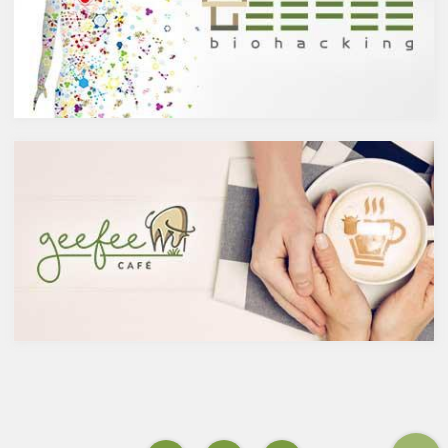
ンは、ブドウやリンゴなどの果
に分けられます。醸造酒は、果
物や、ブロッコリやトマト、タ
実や穀物のような糖分を含んだ
マネギなどの野菜、お蕎麦にも
原料を酵母によりアルコール発
含まれています。また、イチョ
酵させて造られたもの。蒸留酒
ウやセントジョーンズワートな
は、この発酵された醸造酒をさ
どのハーブやお茶にも含まれて
らに蒸留して作られたものでス
います。
ピリッツとも呼ばれます。醸造
免疫力を向上させる亜鉛の吸収
酒のアルコール度数は、アル
を助けるケルセチン
コール濃度が上がると酵母が死
免疫力を保つことは、コロナウ
滅するため16度～20度が限度
イルスの対策に限らず風邪やイ
で、蒸留酒は一般的には40度～
ンフルエンザなど、さまざまな
50度、最大で90度台のアルコー
疾患に対して人の体に有益な効
ルとなります。以下が主なお酒
果を与えます。その免疫システ
の醸造酒と蒸留酒の分類です。
ムを維持するのに重要な働きを
するのが亜鉛。