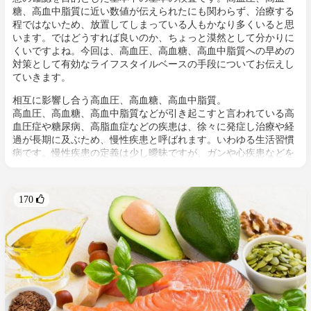
糖、高血中脂質に近い数値が伝えられたにも関わらず、治療する
程ではないため、放置してしまっている人もかなり多くいると思
います。ではどうすれば良いのか、ちょっと漠然として分かりに
くいですよね。今回は、高血圧、高血糖、高血中脂質への早めの
対策として有効なライフスタイルベースの手段についてお伝えし
ていきます。
相互に影響し合う高血圧、高血糖、高血中脂質。
高血圧、高血糖、高血中脂質などが引き起こすと言われている高
血圧症や糖尿病、高脂血症などの疾患は、徐々に発症し治療や経
過が長期に及ぶため、慢性疾患と呼ばれます。いわゆる生活習慣
病です。慢性疾患の定義は少し曖昧ですが、ガンや心疾患などを
含めるとその種類は非常に多く、死に至る合併症などを引き起こ
す可能性もあります。また、糖尿病の人が高血圧で高血中脂質で
あるケースも多く、高血圧、高血糖、高血中脂質は相互に影響し
170 
あっています。よって、肥満、飲酒、運動不足、ストレスや、遺
伝的体質などが多くの慢性病の共通要因である傾向があるのはこ
のため。逆に考えると、適切な対策や予防を実践すれば上記の3
つを同時に改善できる可能性があります。共通して効果が期待で
きる具体的な方法を見ていきましょう。