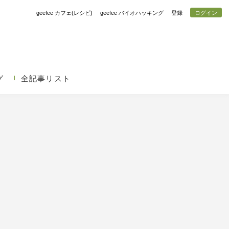
geefee カフェ(レシピ)
geefee バイオハッキング
登録
ログイン
グ
全記事リスト