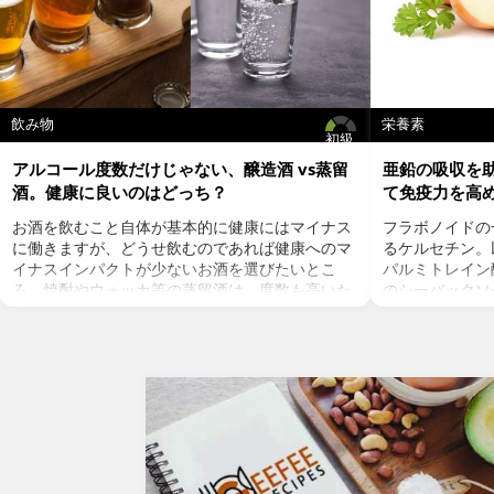
飲み物
栄養素
初級
アルコール度数だけじゃない、醸造酒 vs蒸留
亜鉛の吸収を
酒。健康に良いのはどっち？
て免疫力を高
お酒を飲むこと自体が基本的に健康にはマイナス
フラボノイドの
に働きますが、どうせ飲むのであれば健康へのマ
るケルセチン。以
イナスインパクトが少ないお酒を選びたいとこ
パルミトレイン
ろ。焼酎やウォッカ等の蒸留酒は、度数も高いた
のシーバックソ
め健康に悪そうなイメージで、ワインや日本酒な
シーバックソー
どは何となくナチュラルな感じでアルコール度数
が、血中コレス
も低いのでそう悪くもなさそうなイメージです
クを軽減すると
が、実際のところどうなのでしょうか？今回は、
ルセチンには抗
大きく分けて2種類あるお酒の製造方法（醸造酒
との闘いを促進
と蒸留酒）の違いによって健康に対してどのよう
す。また、免疫
な作用を与えるかにフォーカスしていきます。
との相乗効果も
醸造酒と蒸留酒の違いとは？
は、このケルセ
主にお酒は製造方法によって醸造酒と蒸留酒の2
にフォーカスし