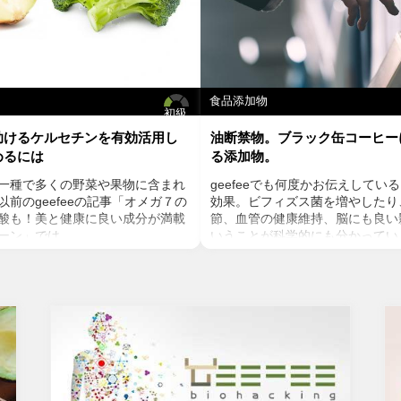
食品添加物
初級
助けるケルセチンを有効活用し
油断禁物。ブラック缶コーヒー
めるには
る添加物。
一種で多くの野菜や果物に含まれ
geefeeでも何度かお伝えしてい
前のgeefeeの記事「オメガ７の
効果。ビフィズス菌を増やしたり
酸も！美と健康に良い成分が満載
節、血管の健康維持、脳にも良い
ーン」では、
いうことが科学的にも分かってい
ンの種や葉に含まれるケルセチン
を飲むのであればストイックにブ
テロールを値を抑え心臓病のリス
方が多いのでは？ミルクやクリー
いうことをお伝えしましたが、ケ
ヒーは抗酸化物質のクロロゲン酸
菌抗ウィルス作用がありウイルス
れるのを阻害し、糖質である砂糖
する可能性があると言われていま
インスリン抵抗性を増やすことに
力の維持に重要な働きを持つ亜鉛
さまざまなリスクを懸念するとお
あると考えられています。今回
ん。お気に入りの豆を挽いて家で
チンの健康効果と亜鉛との関連性
ベストではありますが、外出先で
ていきます。
コーヒーという選択肢もあります