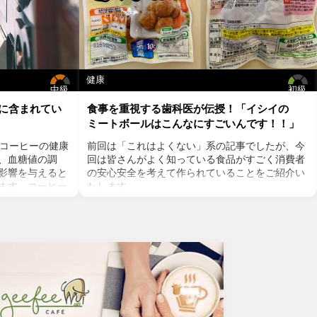
健康
中級
初級
に含まれてい
食事を重視する歯科医が伝授！「イシイの
ミートボールはこんなにすごいんです！！」
るコーヒーの健康
前回は「これはよくない」系の記事でしたが、今
、血糖値の調
回は皆さんがよく知っている食品がすごく消費者
影響を与えると
の安心安全を考えて作られていることをご紹介い
ます。コーヒー
たします。
ラック、という
その商品とはイシイ食品株式会社の『イシイの
ム入りのコー
ミートボール』です。
が体内で吸収さ
ミートボールに限らずその他の「ハンバーグ」や
は血糖値を上げ
「鶏そぼろ」などのレトルト商品のすべてが安全
。人工甘味料も
面に配慮されたオススメ商品ばかりなのです。
ススメできませ
今回は手軽に楽してイシイ食品の看板メニューで
飲むコーヒーが
もある、イシイのおべんとクン♬ミートボールに
はブラック缶
ついて詳しく説明していきましょう。
よね。でも、ブ
変わりゆくミートボールの安全性