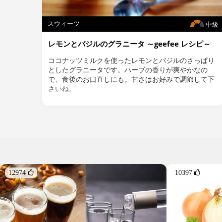
スウィーツ
中級
レモンとバジルのグラニータ ～geefee レシピ～
ココナッツミルクを使ったレモンとバジルのさっぱり
としたグラニータです。ハーブの香りが爽やかなの
で、食後のお口直しにも。甘さはお好みで調節して下
さいね。
＜材料＞
・ココナッツミルク* 1缶（400ml）
・フレッシュバジル カップ 1（約20g）
・レモン果汁 大さじ３
・メープルシロップ⁑ 大さじ１～２
・海塩 少々
＜作り方＞
12974 
10397 
１.材料を全てミキサーに入れて攪拌する。
２.冷凍庫で6時間以上冷やし固める。途中、何度かス
プーンなどで混ぜて空気を含ませると柔らかく仕上が
ります。
３.器に盛り、お好みでフレッシュバジルを飾る。